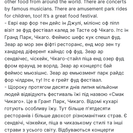
other food from around the world. There are concerts
by famous musicians. There are amusement park rides
for children, too! It’s a great food festival.
- Еврі еар фор тен дейс ін Джулі, міліонс оф піпл
візіт зе фуд фестівал калед зе Тасте оф Чікаго. Ітс ін
Гранд Парк, Чікаго. Феймос шефс кук спешл фуд.
Зеар ар мор зен фіфті ресторанс, енд мор зен ту
хандред діферент кайндс оф фуд. Зеар ар
сендвічес, чіскейк, Чікаго-стайл піца енд озер фуд
фром ераунд зе ворлд. Зеар ар концертс бай
феймос мьюзішнс. Зеар ар емьюзмент парк райдс
фор чілдрен, ту! Ітс е грейт фуд фестівал.
- Щороку протягом десяти днів липня мільйони
людей відвідують фестиваль їжі під назвою «Смак
Чикаго». Це в Грант Парк, Чикаго. Відомі кухарі
готують особливу їжу. Тут більше п'ятдесяти
ресторанів і більше двохсот різноманітних страв. Є
сендвічі, чізкейки, піца в чиказькому стилі та інші
страви з усього світу. Відбуваються концерти