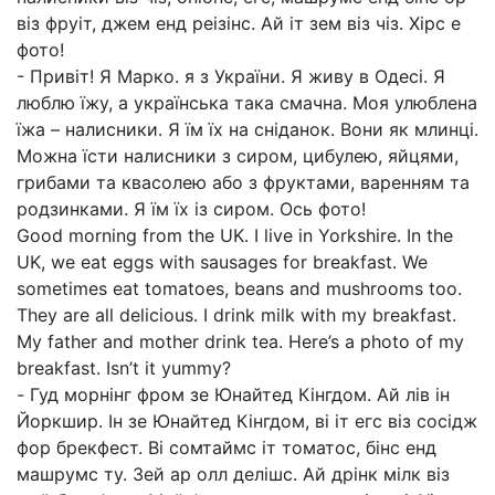
віз фруіт, джем енд реізінс. Ай іт зем віз чіз. Хірс е
фото!
- Привіт! Я Марко. я з України. Я живу в Одесі. Я
люблю їжу, а українська така смачна. Моя улюблена
їжа – налисники. Я їм їх на сніданок. Вони як млинці.
Можна їсти налисники з сиром, цибулею, яйцями,
грибами та квасолею або з фруктами, варенням та
родзинками. Я їм їх із сиром. Ось фото!
Good morning from the UK. I live in Yorkshire. In the
UK, we eat eggs with sausages for breakfast. We
sometimes eat tomatoes, beans and mushrooms too.
They are all delicious. I drink milk with my breakfast.
My father and mother drink tea. Here’s a photo of my
breakfast. Isn’t it yummy?
- Гуд морнінг фром зе Юнайтед Кінгдом. Ай лів ін
Йоркшир. Ін зе Юнайтед Кінгдом, ві іт егс віз сосідж
фор брекфест. Ві сомтаймс іт томатос, бінс енд
машрумс ту. Зей ар олл делішс. Ай дрінк мілк віз