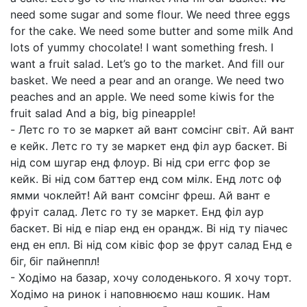
need some sugar and some flour. We need three eggs
for the cake. We need some butter and some milk And
lots of yummy chocolate! I want something fresh. I
want a fruit salad. Let’s go to the market. And fill our
basket. We need a pear and an orange. We need two
peaches and an apple. We need some kiwis for the
fruit salad And a big, big pineapple!
- Летс го то зе маркет ай вант сомсінг світ. Ай вант
е кейк. Летс го ту зе маркет енд філ аур баскет. Ві
нід сом шугар енд флоур. Ві нід сри еггс фор зе
кейк. Ві нід сом баттер енд сом мілк. Енд лотс оф
ямми чоклейт! Ай вант сомсінг фреш. Ай вант е
фруіт салад. Летс го ту зе маркет. Енд філ аур
баскет. Ві нід е піар енд ен орандж. Ві нід ту піачес
енд ен епл. Ві нід сом ківіс фор зе фрут салад Енд е
біг, біг пайнеппл!
- Ходімо на базар, хочу солоденького. Я хочу торт.
Ходімо на ринок і наповнюємо наш кошик. Нам