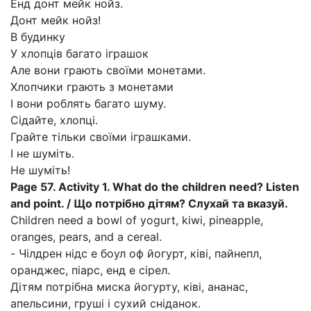
Енд донт мейк нойз.
Донт мейк нойз!
В будинку
У хлопців багато іграшок
Але вони грають своїми монетами.
Хлопчики грають з монетами
І вони роблять багато шуму.
Сідайте, хлопці.
Грайте тільки своїми іграшками.
І не шуміть.
Не шуміть!
Page 57. Activity 1. What do the children need? Listen
and point. / Що потрібно дітям? Слухай та вказуй.
Children need a bowl of yogurt, kiwi, pineapple,
oranges, pears, and a cereal.
- Чілдрен нідс е боул оф йогурт, ківі, пайнепл,
оранджес, піарс, енд е сірел.
Дітям потрібна миска йогурту, ківі, ананас,
апельсини, груші і сухий сніданок.