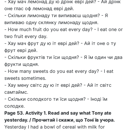
- Хау мач лемонад ду ю дрінк еврі дей? - Ай дрінк
оне глас оф лемонад еврі дей.
- Скільки лимонаду ти випиваєш щодня? - Я
випиваю одну склянку лимонаду щодня.
- How much fruit do you eat every day? - I eat one or
two fruit every day.
- Хау мач фрут ду ю іт еврі дей? - Ай іт оне о ту
фрут еврі дей.
- Скільки фруктів ти їси щодня? - Я їм один чи два
фрукти щодня.
- How many sweets do you eat every day? - I eat
sweets sometimes.
- Хау мену світс ду ю іт еврі дей? - Ай іт світс
самтаймс.
- Скільки солодкого ти їси щодня? - Іноді їм
солодке.
Page 53. Activity 1. Read and say what Tony ate
yesterday. / Прочитай і скажи, що Тоні їв учора.
Yesterday I had a bowl of cereal with milk for