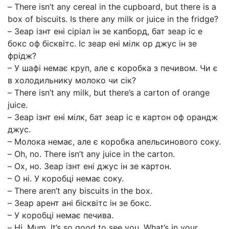
– There isn’t any cereal in the cupboard, but there is a
box of biscuits. Is there any milk or juice in the fridge?
– Зеар ізнт ені сіріал ін зе капборд, бат зеар іс е
бокс оф бісквітс. Іс зеар ені мілк ор джус ін зе
фрідж?
– У шафі немає круп, але є коробка з печивом. Чи є
в холодильнику молоко чи сік?
– There isn’t any milk, but there’s a carton of orange
juice.
– Зеар ізнт ені мілк, бат зеар іс е картон оф орандж
джус.
– Молока немає, але є коробка апельсинового соку.
– Oh, no. There isn’t any juice in the carton.
– Ох, но. Зеар ізнт ені джус ін зе картон.
– О ні. У коробці немає соку.
– There aren’t any biscuits in the box.
– Зеар арент ані бісквітс ін зе бокс.
– У коробці немає печива.
– Hi, Mum. It’s so good to see you. What’s in your