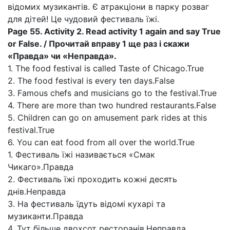
відомих музикантів. Є атракціони в парку розваг
для дітей! Це чудовий фестиваль їжі.
Page 55. Activity 2. Read activity 1 again and say True
or False. / Прочитай вправу 1 ще раз і скажи
«Правда» чи «Неправда».
1. The food festival is called Taste of Chicago.True
2. The food festival is every ten days.False
3. Famous chefs and musicians go to the festival.True
4. There are more than two hundred restaurants.False
5. Children can go on amusement park rides at this
festival.True
6. You can eat food from all over the world.True
1. Фестиваль їжі називається «Смак
Чикаго».Правда
2. Фестиваль їжі проходить кожні десять
днів.Неправда
3. Ha фестиваль їдуть відомі кухарі та
музиканти.Правда
4. Тут більше двохсот ресторанів.Неправда