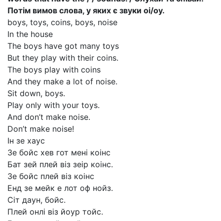
Потім вимов слова, у яких є звуки oi/oy.
boys, toys, coins, boys, noise
In the house
The boys have got many toys
But they play with their coins.
The boys play with coins
And they make a lot of noise.
Sit down, boys.
Play only with your toys.
And don’t make noise.
Don’t make noise!
Ін зе хаус
Зе бойс хев гот мені коінс
Бат зей плей віз зеір коінс.
Зе бойс плей віз коінс
Енд зе мейк е лот оф нойз.
Сіт даун, бойс.
Плей онлі віз йоур тойс.