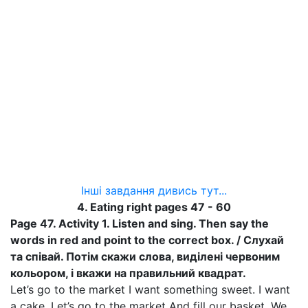
Інші завдання дивись тут...
4. Eating right pages 47 - 60
Page 47. Activity 1. Listen and sing. Then say the
words in red and point to the correct box. / Слухай
та співай. Потім скажи слова, виділені червоним
кольором, і вкажи на правильний квадрат.
Let’s go to the market I want something sweet. I want
a cake. Let’s go to the market And fill our basket. We