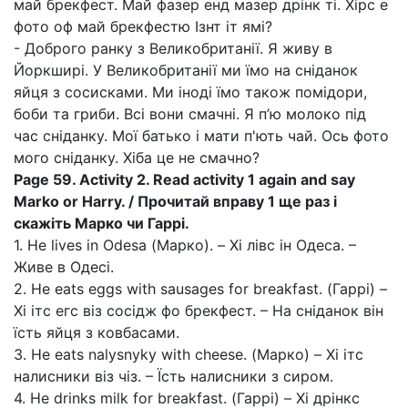
май брекфест. Май фазер енд мазер дрінк ті. Хірс е
фото оф май брекфестю Ізнт іт ямі?
- Доброго ранку з Великобританії. Я живу в
Йоркширі. У Великобританії ми їмо на сніданок
яйця з сосисками. Ми іноді їмо також помідори,
боби та гриби. Всі вони смачні. Я п’ю молоко під
час сніданку. Мої батько і мати п'ють чай. Ось фото
мого сніданку. Хіба це не смачно?
Page 59. Activity 2. Read activity 1 again and say
Marko or Harry. / Прочитай вправу 1 ще раз і
скажіть Марко чи Гаррі.
1. He lives in Odesa (Марко). – Хі лівс ін Одеса. –
Живе в Одесі.
2. He eats eggs with sausages for breakfast. (Гаррі) –
Хі ітс егс віз сосідж фо брекфест. – На сніданок він
їсть яйця з ковбасами.
3. He eats nalysnyky with cheese. (Марко) – Хі ітс
налисники віз чіз. – Їсть налисники з сиром.
4. He drinks milk for breakfast. (Гаррі) – Хі дрінкс