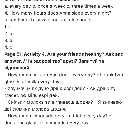
a. every day b. once a week c. three times a week
4. How many hours does Anna sleep every night?
a. ten hours b. seven hours c. nine hours
1. b
2. a
3. a
4. c
Page 51. Activity 4. Are your friends healthy? Ask and
answer. / Чи здорові твої друзі? Запитуй та
відповідай.
- How much milk do you drink every day? - I drink two
glasses of milk every day.
- Хау мач мілк ду ю дрінк еврі дей? - Ай дрінк ту
гласес оф мілк еврі дей.
- Скільки молока ти випиваєш щодня? - Я випиваю
дві склянки молока щодня.
- How much lemonade do you drink every day? - I
drink one glass of lemonade every day.