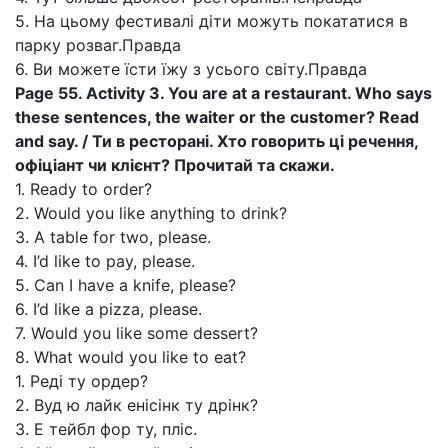
5. На цьому фестивалі діти можуть покататися в
парку розваг.Правда
6. Ви можете їсти їжу з усього світу.Правда
Page 55. Activity 3. You are at a restaurant. Who says
these sentences, the waiter or the customer? Read
and say. / Ти в ресторані. Хто говорить ці речення,
офіціант чи клієнт? Прочитай та скажи.
1. Ready to order?
2. Would you like anything to drink?
3. A table for two, please.
4. I’d like to pay, please.
5. Can I have a knife, please?
6. I’d like a pizza, please.
7. Would you like some dessert?
8. What would you like to eat?
1. Реді ту ордер?
2. Вуд ю лайк енісінк ту дрінк?
3. Е тейбл фор ту, пліс.