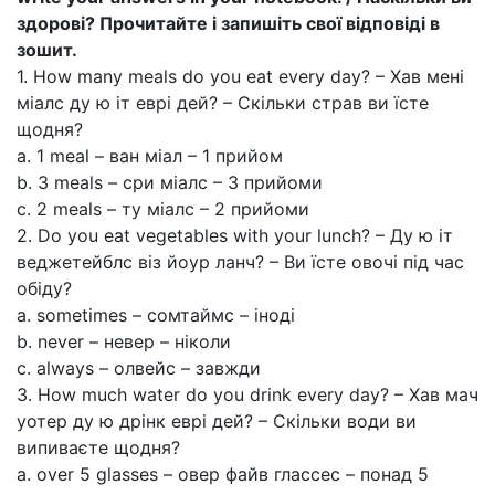
здорові? Прочитайте і запишіть свої відповіді в
зошит.
1. How many meals do you eat every day? – Хав мені
міалс ду ю іт еврі дей? – Скільки страв ви їсте
щодня?
a. 1 meal – ван міал – 1 прийом
b. 3 meals – сри міалс – 3 прийоми
c. 2 meals – ту міалс – 2 прийоми
2. Do you eat vegetables with your lunch? – Ду ю іт
веджетейблс віз йоур ланч? – Ви їсте овочі під час
обіду?
a. sometimes – сомтаймс – іноді
b. never – невер – ніколи
c. always – олвейс – завжди
3. How much water do you drink every day? – Хав мач
уотер ду ю дрінк еврі дей? – Скільки води ви
випиваєте щодня?
a. over 5 glasses – овер файв глассес – понад 5