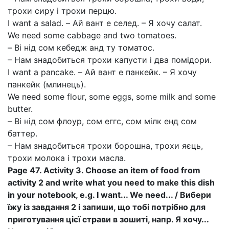
трохи сиру і трохи перцю.
I want a salad. – Ай вант е селед. – Я хочу салат.
We need some cabbage and two tomatoes.
– Ві нід сом кебедж анд ту томатос.
– Нам знадобиться трохи капусти і два помідори.
I want a pancake. – Ай вант е панкейк. – Я хочу
панкейк (млинець).
We need some flour, some eggs, some milk and some
butter.
– Ві нід сом флоур, сом еггс, сом мілк енд сом
баттер.
– Нам знадобиться трохи борошна, трохи яєць,
трохи молока і трохи масла.
Page 47. Activity 3. Choose an item of food from
activity 2 and write what you need to make this dish
in your notebook, e.g. I want... We need... / Вибери
їжу із завдання 2 і запиши, що тобі потрібно для
приготування цієї страви в зошиті, напр. Я хочу...