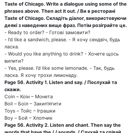
Taste of Chicago. Write a dialogue using some of the
phrases above. Then act it out. / Ви в ресторані
Taste of Chicago. Складіть діалог, використовуючи
деякі з наведених вище фраз. Потім розіграйте це.
- Ready to order? - Готові замовити?
- I’d like a sandwich, please. - Я хочу сендвіч, будь
ласка.
- Would you like anything to drink? - Хочете щось
випити?
- Yes, please. I’d like some lemonade. - Так, будь
ласка. Я хочу трохи лимонаду.
Page 56. Activity 1. Listen and say. / Послухай та
скажи.
Coin – Коін – Монета
Boil – Боіл – Закип’ятити
Toys – Тойс – Іграшки
Boy – Бой – Хлопчик
Page 56. Activity 2. Listen and chant. Then say the
words that have the / / sounds. / Слухай та співай.