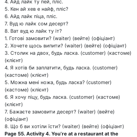
4. Айд лайк ту пей, пліс.
5. Кен ай хев е найф, пліс?
6. Айд лайк піца, пліс.
7. Вуд ю лайк сом десерт?
8. Ват вуд ю лайк ту іт?
1. Готові замовити? (waiter) (вейте) (офіціант)
2. Хочете щось випити? (waiter) (вейте) (офіціант)
3. Столик на двох, будь ласка. (customer) (кастоме)
(клієнт)
4. Я хотів би заплатити, будь ласка. (customer)
(кастоме) (клієнт)
5. Можна мені ножа, будь ласка? (customer)
(кастоме) (клієнт)
6. Я хочу піцу, будь ласка. (customer) (кастоме)
(клієнт)
7. Бажаєте замовити десерт? (waiter) (вейте)
(офіціант)
8. Що б ви хотіли їсти? (waiter) (вейте) (офіціант)
Page 55. Activity 4. You’re at a restaurant at the