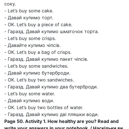
соку.
- Let’s buy some cake.
- Давай купимо торт.
- OK. Let’s buy a piece of cake.
- Гаразд. Давай купимо шматочок торта.
- Let’s buy some crisps.
- Давайте купимо чіпсів.
- OK. Let’s buy a bag of crisps.
- Гаразд. Давай купимо пакет чіпсів.
- Let’s buy some sandwiches.
- Давай купимо бутерброди.
- OK. Let’s buy two sandwiches.
- Гаразд. Давай купимо два бутерброди.
- Let’s buy some water.
- Давай купимо води.
- OK. Let’s buy two bottles of water.
- Гаразд. Давай купимо дві пляшки води.
Page 50. Activity 1. How healthy are you? Read and
write your answers in your notebook. / Наскільки ви