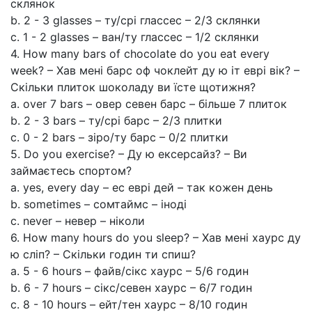
склянок
b. 2 - 3 glasses – ту/срі глассес – 2/3 склянки
c. 1 - 2 glasses – ван/ту глассес – 1/2 склянки
4. How many bars of chocolate do you eat every
week? – Хав мені барс оф чоклейт ду ю іт еврі вік? –
Скільки плиток шоколаду ви їсте щотижня?
a. over 7 bars – овер севен барс – більше 7 плиток
b. 2 - 3 bars – ту/срі барс – 2/3 плитки
c. 0 - 2 bars – зіро/ту барс – 0/2 плитки
5. Do you exercise? – Ду ю ексерсайз? – Ви
займаєтесь спортом?
a. yes, every day – ес еврі дей – так кожен день
b. sometimes – сомтаймс – іноді
c. never – невер – ніколи
6. How many hours do you sleep? – Хав мені хаурс ду
ю сліп? – Скільки годин ти спиш?
a. 5 - 6 hours – файв/сікс хаурс – 5/6 годин
b. 6 - 7 hours – сікс/севен хаурс – 6/7 годин
c. 8 - 10 hours – ейт/тен хаурс – 8/10 годин