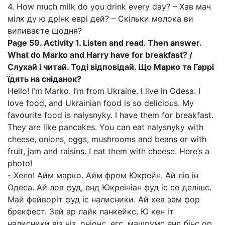
4. How much milk do you drink every day? – Хав мач
мілк ду ю дрінк еврі дей? – Скільки молока ви
випиваєте щодня?
Page 59. Activity 1. Listen and read. Then answer.
What do Marko and Harry have for breakfast? /
Слухай і читай. Тоді відповідай. Що Марко та Гаррі
їдять на сніданок?
Hello! I’m Marko. I’m from Ukraine. I live in Odesa. I
love food, and Ukrainian food is so delicious. My
favourite food is nalysnyky. I have them for breakfast.
They are like pancakes. You can eat nalysnyky with
cheese, onions, eggs, mushrooms and beans or with
fruit, jam and raisins. I eat them with cheese. Here’s a
photo!
- Хело! Айм марко. Айм фром Юкрейн. Ай лів ін
Одеса. Ай лов фуд, енд Юкреініан фуд іс со делішс.
Май фейворіт фуд іс налисники. Ай хев зем фор
брекфест. Зей ар лайк панкейкс. Ю кен іт
налисники віз чіз, оніонс, егс, машрумс енд бінс ор