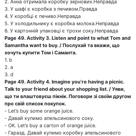
2. Анна отримала коробку зернових.Неправда
3. У шафі є коробка з печивом.Правда
4. У коробці є печиво.Неправда
5. У холодильнику є коробка молока.Неправда
6. У картонній упаковці є трохи соку.Неправда
Page 49. Activity 3. Listen and point to what Tom and
Samantha want to buy. / Послухай та вкажи, що
хочуть купити Том і Саманта.
1. b
2. a
3. d
Page 49. Activity 4. Imagine you’re having a picnic.
Talk to your friend about your shopping list. / Уяви,
що ти влаштовуєш пікнік. Поговори зі своїм другом
про свій список покупок.
- Let’s buy some orange juice.
- Давай купимо апельсинового соку.
- OK. Let’s buy a carton of orange juice.
- Гаразд. Давай купимо коробку апельсинового