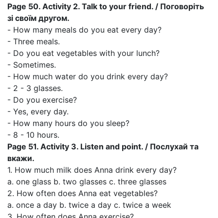
Page 50. Activity 2. Talk to your friend. / Поговоріть
зі своїм другом.
- How many meals do you eat every day?
- Three meals.
- Do you eat vegetables with your lunch?
- Sometimes.
- How much water do you drink every day?
- 2 - 3 glasses.
- Do you exercise?
- Yes, every day.
- How many hours do you sleep?
- 8 - 10 hours.
Page 51. Activity 3. Listen and point. / Послухай та
вкажи.
1. How much milk does Anna drink every day?
a. one glass b. two glasses c. three glasses
2. How often does Anna eat vegetables?
a. once a day b. twice a day c. twice a week
3. How often does Anna exercise?