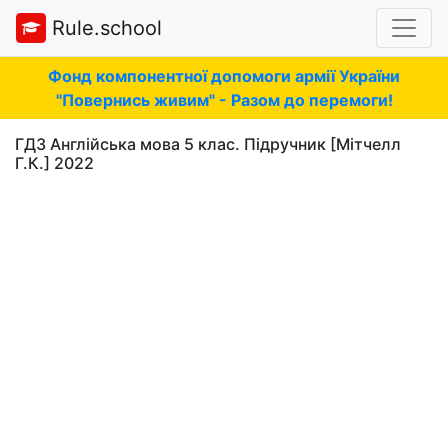
Rule.school
Фонд компонентної допомоги армії України
"Повернись живим" - Разом до перемоги!
ГДЗ Англійська мова 5 клас. Підручник [Мітчелл
Г.К.] 2022