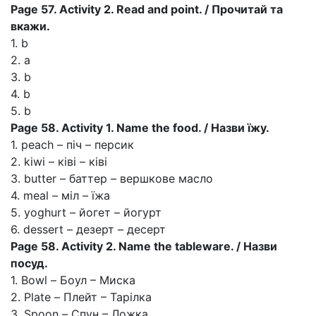
Page 57. Activity 2. Read and point. / Прочитай та
вкажи.
1. b
2. a
3. b
4. b
5. b
Page 58. Activity 1. Name the food. / Назви їжу.
1. peach – піч – персик
2. kiwi – ківі – ківі
3. butter – баттер – вершкове масло
4. meal – міл – їжа
5. yoghurt – йогет – йогурт
6. dessert – дезерт – десерт
Page 58. Activity 2. Name the tableware. / Назви
посуд.
1. Bowl – Боул – Миска
2. Plate – Плейт – Тарілка
3. Spoon – Спун – Ложка