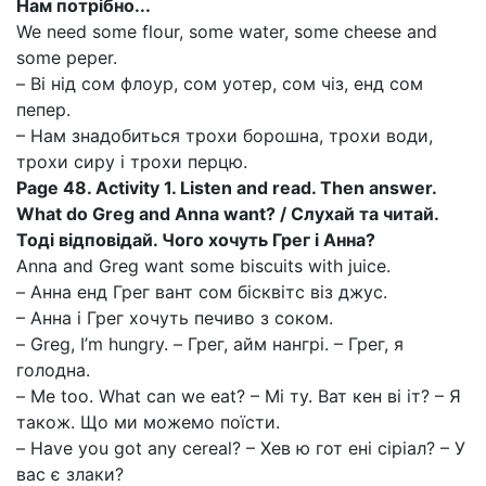
Нам потрібно...
We need some flour, some water, some cheese and
some peper.
– Ві нід сом флоур, сом уотер, сом чіз, енд сом
пепер.
– Нам знадобиться трохи борошна, трохи води,
трохи сиру і трохи перцю.
Page 48. Activity 1. Listen and read. Then answer.
What do Greg and Anna want? / Слухай та читай.
Тоді відповідай. Чого хочуть Грег і Анна?
Anna and Greg want some biscuits with juice.
– Анна енд Грег вант сом бісквітс віз джус.
– Анна і Грег хочуть печиво з соком.
– Greg, I’m hungry. – Грег, айм нангрі. – Грег, я
голодна.
– Me too. What can we eat? – Мі ту. Ват кен ві іт? – Я
також. Що ми можемо поїсти.
– Have you got any cereal? – Хев ю гот ені сіріал? – У
вас є злаки?