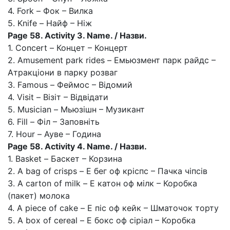
4. Fork – Фок – Вилка
5. Knife – Найф – Ніж
Page 58. Activity 3. Name. / Назви.
1. Concert – Концет – Концерт
2. Amusement park rides – Емьюзмент парк райдс –
Атракціони в парку розваг
3. Famous – Феймос – Відомий
4. Visit – Візіт – Відвідати
5. Musician – Мьюзішн – Музикант
6. Fill – Філ – Заповніть
7. Hour – Ауве – Година
Page 58. Activity 4. Name. / Назви.
1. Basket – Баскет – Корзина
2. A bag of crisps – Е бег оф кріспс – Пачка чіпсів
3. A carton of milk – Е катон оф мілк – Коробка
(пакет) молока
4. A piece of cake – Е піс оф кейк – Шматочок торту
5. A box of cereal – Е бокс оф сіріал – Коробка