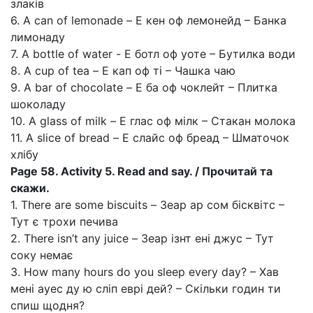
злаків
6. A can of lemonade – Е кен оф лемонейд – Банка
лимонаду
7. A bottle of water - Е ботл оф уоте – Бутилка води
8. A cup of tea – Е кап оф ті – Чашка чаю
9. A bar of chocolate – Е ба оф чоклейт – Плитка
шоколаду
10. A glass of milk – Е глас оф мілк – Стакан молока
11. A slice of bread – Е слайс оф бреад – Шматочок
хлібу
Page 58. Activity 5. Read and say. / Прочитай та
скажи.
1. There are some biscuits – Зеар ар сом бісквітс –
Тут є трохи печива
2. There isn’t any juice – Зеар ізнт ені джус – Тут
соку немає
3. How many hours do you sleep every day? – Хав
мені ауес ду ю сліп еврі дей? – Скільки годин ти
спиш щодня?