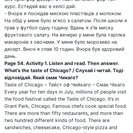
аурс. Естедей вас е хелсі дай.
- Вчора я поснідав мискою пластівців з молоком.
На обід у мене було м'ясо з салатом. Після школи я
грав у футбол одну годину. Вдень я з'їв миску
фруктового салату. На вечерю у мене була тарілка
макаронів з овочами. У мене було морозиво на
десерт. Вночі я спав 10 годин. Вчора був здоровий
день.
Page 54. Activity 1. Listen and read. Then answer.
What’s the taste of Chicago? / Слухай і читай. Тоді
відповідай. Який смак Чикаго?
Taste of Chicago – Тейст оф Чийкаго – Смак Чікаго
Every year for ten days in July, millions of people visit
the food festival called the Taste of Chicago. It’s in
Grant Park, Chicago. Famous chefs cook special food.
There are more than fifty restaurants, and more than
two hundred different kinds of food. There are
sandwiches, cheesecake, Chicago-style pizza and