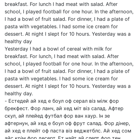
breakfast. For lunch I had meat with salad. After
school, I played football for one hour. In the afternoon,
I had a bowl of fruit salad. For dinner, I had a plate of
pasta with vegetables. I had some ice cream for
dessert. At night I slept for 10 hours. Yesterday was a
healthy day
Yesterday I had a bowl of cereal with milk for
breakfast. For lunch, I had meat with salad. After
school, I played football for one hour. In the afternoon,
I had a bowl of fruit salad. For dinner, I had a plate of
pasta with vegetables. I had some ice cream for
dessert. At night I slept for 10 hours. Yesterday was a
healthy day.
- Естедей ай хед е боул оф серал віз мілк фор
брекфест. Фор ланч, ай хед міт віз салад. Афтер
скул, ай плейед футбал фор ван хаур. Ін зе
афтернун, ай хед е боул оф фрут салад. Фор дінер,
ай хед е плейт оф паста віз веджетблс. Ай хед сом
айс крім фор десерт. Ет найт ай слепт фор тен