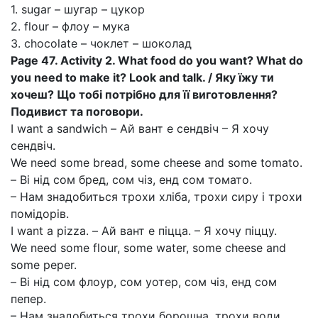
1. sugar – шугар – цукор
2. flour – флоу – мука
3. chocolate – чоклет – шоколад
Page 47. Activity 2. What food do you want? What do
you need to make it? Look and talk. / Яку їжу ти
хочеш? Що тобі потрібно для її виготовлення?
Подивист та поговори.
I want a sandwich – Ай вант е сендвіч – Я хочу
сендвіч.
We need some bread, some cheese and some tomato.
– Ві нід сом бред, сом чіз, енд сом томато.
– Нам знадобиться трохи хліба, трохи сиру і трохи
помідорів.
I want a pizza. – Ай вант е піцца. – Я хочу піццу.
We need some flour, some water, some cheese and
some peper.
– Ві нід сом флоур, сом уотер, сом чіз, енд сом
пепер.
– Нам знадобиться трохи борошна, трохи води,