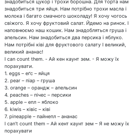
знадобиться цукор і трохи борошна. Для торта нам
знадобиться три яйця. Нам потрібно трохи масла і
молока і багато смачного шоколаду! Я хочу чогось
свіжого. Я хочу фруктовий салат. Йдемо на ринок. І
наповнюємо наш кошик. Нам знадобляться груша і
апельсин. Нам знадобиться два персика і яблуко.
Нам потрібні ківі для фруктового салату І великий,
великий ананас!
I can count them. - Ай кен каунт зем. - Я можу їх
порахувати.
1. eggs – еґс – яйця
2. pear – піар – груша
3. orange – орандж – апельсин
4. peaches – пічес – персики
5. apple – епл – яблоко
6. kiwis – ківіс – ківі
7. pineapple – пайнепл – ананас
I can’t count them – Ай кент каунт зем – Я не можу їх
порахувати