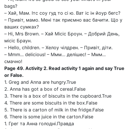
bags?
– Хай, Мам. Ітс соу гуд то сі ю. Ват іс ін йоур бегс?
– Привіт, мамо. Мені так приємно вас бачити. Що у
ваших сумках?
– Hi, Mrs Brown. – Хай Місіс Броун. – Добрий День,
місіс Браун.
– Hello, children. – Хелоу чілдрен. – Привіт, діти.
– Mmm... delicious! – Ммм… делішес! – Ммм...
смачно!
Page 49. Activity 2. Read activity 1 again and say True
or False.
1. Greg and Anna are hungry.True
2. Anna has got a box of cereal.False
3. There is a box of biscuits in the cupboard.True
4. There are some biscuits in the box.False
5. There is a carton of milk in the fridge.False
6. There is some juice in the carton.False
1. Грег та Анна голодні.Правда