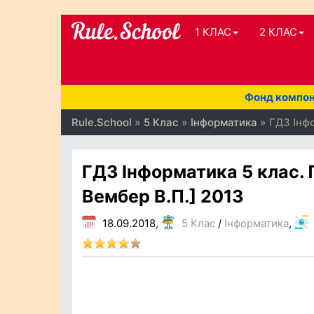
1 КЛАС
2 КЛАС
Фонд компоне
Rule.School
»
5 Клас
»
Інформатика
» ГДЗ Інфо
ГДЗ Інформатика 5 клас. П
Вембер В.П.] 2013
18.09.2018,
5 Клас
/
Інформатика
,