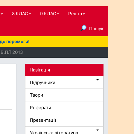
8 КЛАС
9 КЛАС
Решта
Пошук
 до перемоги!
В.П.] 2013
Навігація
Підручники
Твори
Реферати
Презентації
Українська література