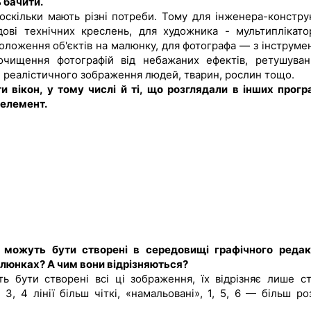
 бачити.
 оскільки мають різні потреби. Тому для інженера-констру
дові технічних креслень, для художника - мультиплікат
оложення об'єктів на малюнку, для фотографа — з інструме
очищення фотографій від небажаних ефектів, ретушуван
, реалістичного зображення людей, тварин, рослин тощо.
и вікон, у тому числі й ті, що розглядали в інших прогр
 елемент.
в можуть бути створені в середовищі графічного редак
алюнках? А чим вони відрізняються?
 бути створені всі ці зображення, їх відрізняє лише ст
, 4 лінії більш чіткі, «намальовані», 1, 5, 6 — більш роз