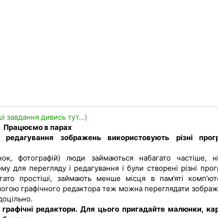
ші завдання дивись тут...)
Працюємо в парах
 редагування зображень використовують різні прог
ок, фотографій) люди займаються набагато частіше, н
у для перегляду і редагування і були створені різні прог
ато простіші, займають менше місця в пам’яті комп’ют
могою графічного редактора теж можна переглядати зображ
доцільно.
і графічні редактори. Для цього пригадайте малюнки, ка