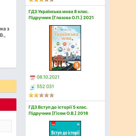
ГДЗ Українська мова 8 клас.
Підручник [Глазова О.П.] 2021
ка з
В.,
08.10.2021
552 031
ГДЗ Вступ до історії 5 клас.
Підручник [Гісем О.В.] 2018