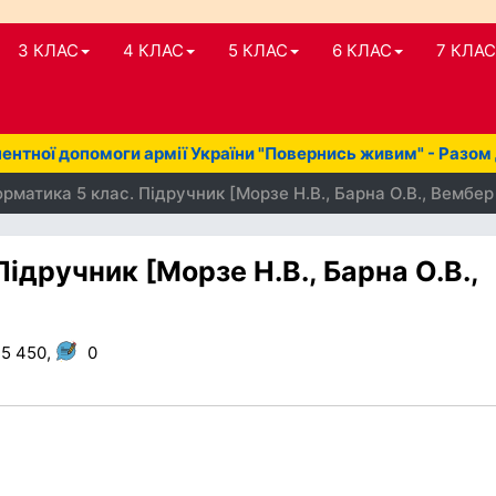
3 КЛАС
4 КЛАС
5 КЛАС
6 КЛАС
7 КЛАС
нтної допомоги армії України "Повернись живим" - Разом
рматика 5 клас. Підручник [Морзе Н.В., Барна О.В., Вембер 
ідручник [Морзе Н.В., Барна О.В.,
5 450,
0