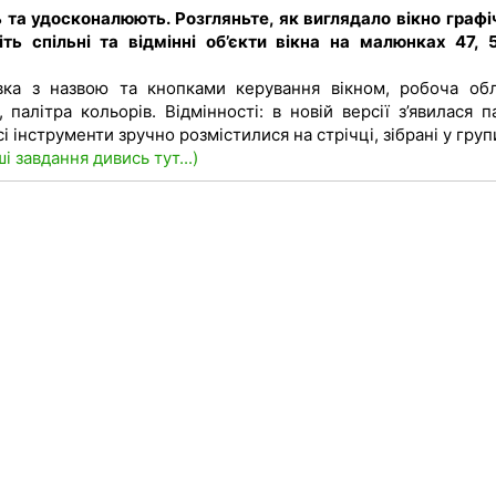
 та удосконалюють. Розгляньте, як виглядало вікно графі
іть спільні та відмінні об’єкти вікна на малюнках 47, 
вка з назвою та кнопками керування вікном, робоча обл
палітра кольорів. Відмінності: в новій версії з’явилася п
 інструменти зручно розмістилися на стрічці, зібрані у груп
ші завдання дивись тут...)