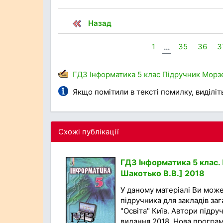
Назад
1
...
35
36
3
ГДЗ
Інформатика
5 клас
Підручник
Морз
Якщо помітили в тексті помилку, виділіть 
Схожі публікації
ГДЗ Інформатика 5 клас. П
Шакотько В.В.] 2018
У даному матеріалі Ви мож
підручника для закладів за
"Освіта" Київ. Автори підруч
видання 2018. Нова програма