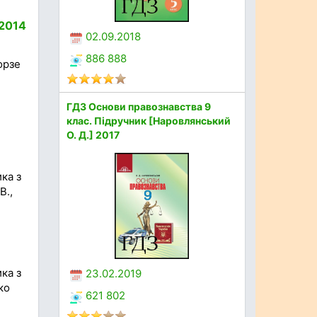
 2014
02.09.2018
886 888
орзе
ГДЗ Основи правознавства 9
клас. Підручник [Наровлянський
О. Д.] 2017
ка з
В.,
ка з
23.02.2019
ко
621 802