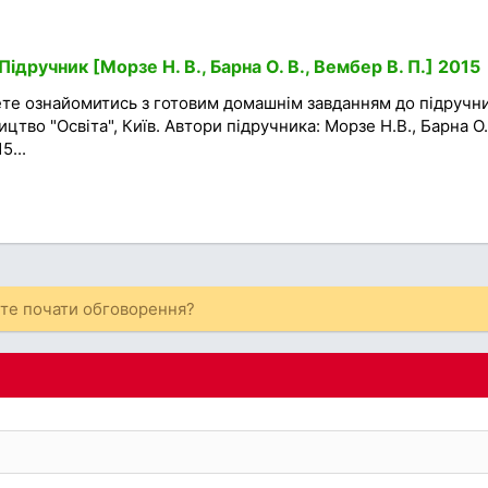
ідручник [Морзе Н. В., Барна О. В., Вембер В. П.] 2015
ете ознайомитись з готовим домашнім завданням до підручни
цтво "Освіта", Київ. Автори підручника: Морзе Н.В., Барна О.
5...
ете почати обговорення?