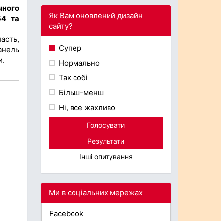
чного
Як Вам оновлений дизайн
54 та
сайту?
асть,
Супер
анель
и.
Нормально
Так собі
Більш-менш
Ні, все жахливо
Голосувати
Результати
Інші опитування
Ми в соціальних мережах
Facebook