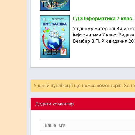
ГДЗ Інформатика 7 клас. П
У даному матеріалі Ви мож
інформатики 7 клас. Видавни
Вембер В.П. Рік видання 201
У даній публікації ще немає коментарів. Хоч
Додати коментар