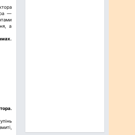
ктора
ора —
нтами
ня, а
амах.
тора.
упінь
миті,