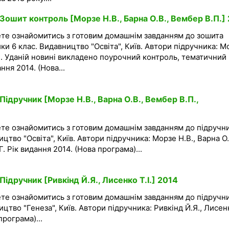
Зошит контроль [Морзе Н.В., Барна О.В., Вембер В.П.]
ете ознайомитись з готовим домашнім завданням до зошита
ки 6 клас. Видавництво "Освіта", Київ. Автори підручника: М
.П. Уданій новині викладено поурочний контроль, тематичний
ння 2014. (Нова...
Підручник [Морзе Н.В., Варна О.В., Вембер В.П.,
ете ознайомитись з готовим домашнім завданням до підручни
цтво "Освіта", Київ. Автори підручника: Морзе Н.В., Варна О.
. Рік видання 2014. (Нова програма)...
Підручник [Ривкінд Й.Я., Лисенко Т.І.] 2014
ете ознайомитись з готовим домашнім завданням до підручни
цтво "Генеза", Київ. Автори підручника: Ривкінд Й.Я., Лисен
програма)...