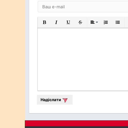
Жирний
Курсив
Підкреслений
Закреслений
Вирівнювання
Нумерований
Марков
Надіслати