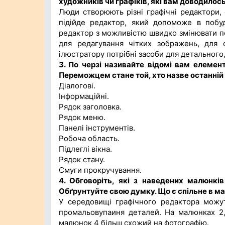
художників чи графіків, які вам доводилось
Люди створюють різні графічні редактори,
підійде редактор, який допоможе в побу
редактор з можливістю швидко змінювати п
для редагування чітких зображень, для 
ілюстратору потрібні засоби для детального
3. По черзі називайте відомі вам елемент
Переможцем стане той, хто назве останній
Діалогові.
Інформаційні.
Рядок заголовка.
Рядок меню.
Панелі інструментів.
Робоча область.
Підлеглі вікна.
Рядок стану.
Смуги прокручування.
4. Обговоріть, які з наведених малюнкі
Обґрунтуйте свою думку. Що є спільне в м
У середовищі графічного редактора можуть
промальовупаиня деталей. На малюнках 2, 3
малюнок 4 більш схожий на фотографію.