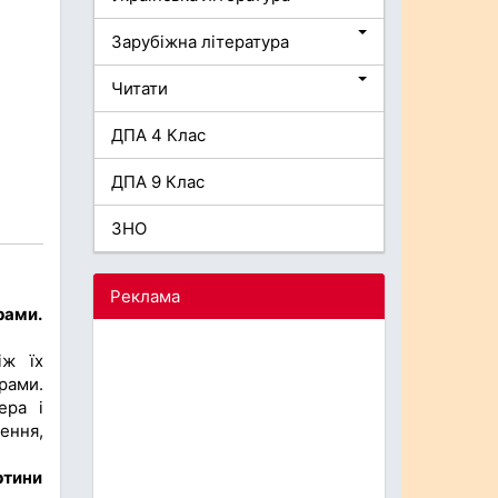
Зарубіжна література
Читати
ДПА 4 Клас
ДПА 9 Клас
ЗНО
Реклама
рами.
іж їх
рами.
ера і
ення,
ртини