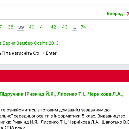
Вперед
7
38
39
40
41
42
43
...
74
е
Барна
Вембер
Освіта
2013
її та натисніть Ctrl + Enter
ідручник [Ривкінд Й.Я., Лисенко Т.І., Чернікова Л.А.,
ете ознайомитись з готовим домашнім завданням до
гальної середньої освіти з інформатики 5 клас. Видавництво
ника: Ривкінд Й.Я., Лисенко Т.І., Чернікова Л.А., Шакотько В.В
 2018 року....