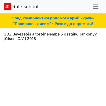
Rule.school
Фонд компонентної допомоги армії України
"Повернись живим" - Разом до перемоги!
GDZ Bevezetés a történelembe 5 osztály. Tankönyv
[Gisem O.V.] 2018