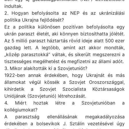
indultak.
2. Hogyan befolyásolta az NEP és az ukránizálási
politika Ukrajna fejlődését?
Ez a politika különösen pozitívan befolyásolta egy
ukrán paraszt életét, aki könnyen biztosíthatta jólétét.
Az 5 millió paraszt háztartás rövid ideje alatt 500 ezer
gazdag lett. A legtöbb, amint azt akkor mondták,
„közép parasztokká” váltak, és sikerült megszerezni a
tisztességes megélhetést és megfizetni az állami adót.
3. Mikor alakították ki a Szovjetuniót?
1922-ben annak érdekében, hogy Ukrajnát és más
államokat végül kössék a Szovjet Oroszországgal,
kihirdetik a Szovjet Szocialista Köztársaságok
Uniójának (Szovjetunió) létrehozását.
4. Miért hoztak létre a Szovjetunióban a
kollégiumokat?
A parasztság ellenállásának megakadályozása
érdekében a bolsevikok J. Sztálin vezetésével úgy