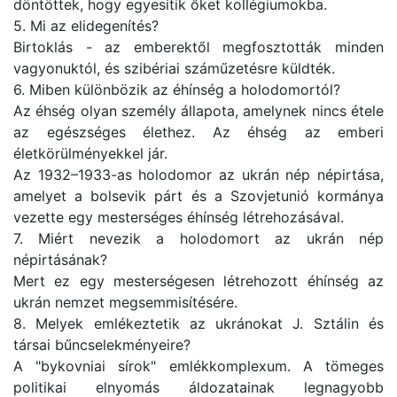
döntöttek, hogy egyesítik őket kollégiumokba.
5. Mi az elidegenítés?
Birtoklás - az emberektől megfosztották minden
vagyonuktól, és szibériai száműzetésre küldték.
6. Miben különbözik az éhínség a holodomortól?
Az éhség olyan személy állapota, amelynek nincs étele
az egészséges élethez. Az éhség az emberi
életkörülményekkel jár.
Az 1932–1933-as holodomor az ukrán nép népirtása,
amelyet a bolsevik párt és a Szovjetunió kormánya
vezette egy mesterséges éhínség létrehozásával.
7. Miért nevezik a holodomort az ukrán nép
népirtásának?
Mert ez egy mesterségesen létrehozott éhínség az
ukrán nemzet megsemmisítésére.
8. Melyek emlékeztetik az ukránokat J. Sztálin és
társai bűncselekményeire?
A "bykovniai sírok" emlékkomplexum. A tömeges
politikai elnyomás áldozatainak legnagyobb