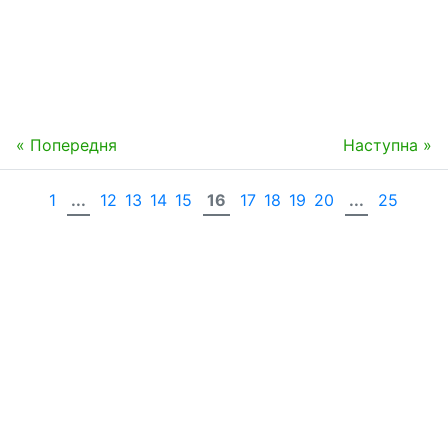
« Попередня
Наступна »
1
...
12
13
14
15
16
17
18
19
20
...
25