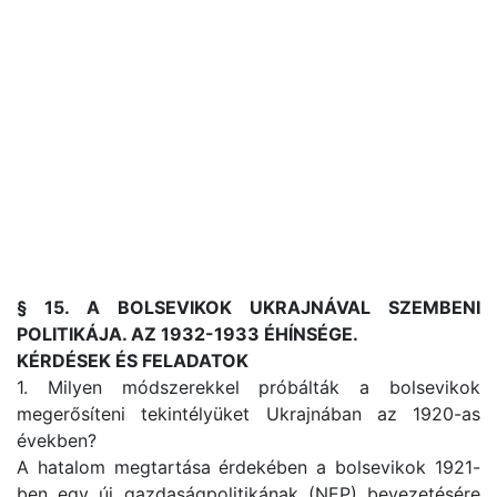
§ 15. A BOLSEVIKOK UKRAJNÁVAL SZEMBENI
POLITIKÁJA. AZ 1932-1933 ÉHÍNSÉGE.
KÉRDÉSEK ÉS FELADATOK
1. Milyen módszerekkel próbálták a bolsevikok
megerősíteni tekintélyüket Ukrajnában az 1920-as
években?
A hatalom megtartása érdekében a bolsevikok 1921-
ben egy új gazdaságpolitikának (NEP) bevezetésére