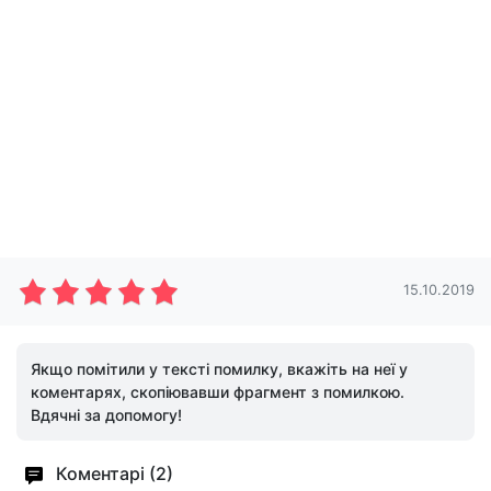
15.10.2019
Якщо помітили у тексті помилку, вкажіть на неї у
коментарях, скопіювавши фрагмент з помилкою.
Вдячні за допомогу!
Коментарі (2)