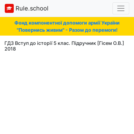
Rule.school
Фонд компонентної допомоги армії України
"Повернись живим" - Разом до перемоги!
ГДЗ Вступ до історії 5 клас. Підручник [Гісем О.В.]
2018