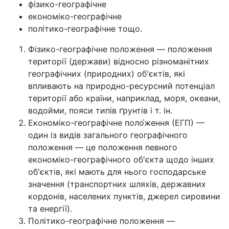
фізико-географічне
економіко-географічне
політико-географічне тощо.
Фізико-географічне положення — положення
території (держави) відносно різноманітних
географічних (природних) об'єктів, які
впливають на природно-ресурсний потенціал
території або країни, наприклад, моря, океани,
водойми, пояси типів ґрунтів і т. ін.
Економіко-географічне поло́ження (ЕГП) —
один із видів загального географічного
положення — це положення певного
економіко-географічного об'єкта щодо інших
об'єктів, які мають для нього господарське
значення (транспортних шляхів, державних
кордонів, населених пунктів, джерел сировини
та енергії).
Політико-географічне положення —