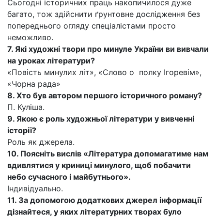
Сьогодні історичних праць накопичилося дуже
багато, тож здійснити ґрунтовне дослідження без
попереднього огляду спеціалістами просто
неможливо.
7. Які художні твори про минуле України ви вивчали
на уроках літератури?
«Повість минулих літ», «Слово о полку Ігоревім»,
«Чорна рада»
8. Хто був автором першого історичного роману?
П. Куліша.
9. Якою є роль художньої літератури у вивченні
історії?
Роль як джерела.
10. Поясніть вислів «Література допомагатиме нам
вдивлятися у криниці минулого, щоб побачити
небо сучасного і майбутнього».
Індивідуально.
11. За допомогою додаткових джерел інформації
дізнайтеся, у яких літературних творах було