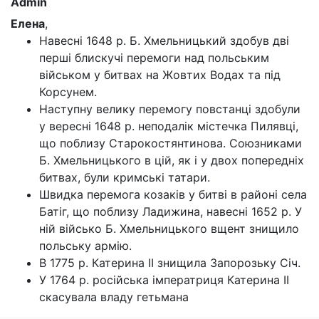
Admin
Елена
,
Навесні 1648 р. Б. Хмельницький здобув дві
перші блискучі перемоги над польським
військом у битвах на Жовтих Водах та під
Корсунем.
Наступну велику перемогу повстанці здобули
у вересні 1648 р. неподалік містечка Пилявці,
що поблизу Старокостянтинова. Союзниками
Б. Хмельницького в цій, як і у двох попередніх
битвах, були кримські татари.
Швидка перемога козаків у битві в районі села
Батіг, що поблизу Ладижина, навесні 1652 р. У
ній військо Б. Хмельницького вщент знищило
польську армію.
В 1775 р. Катерина II знищила Запорозьку Січ.
У 1764 р. російська імператриця Катерина II
скасувала владу гетьмана