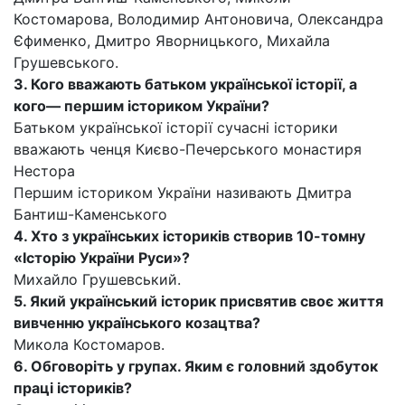
Костомарова, Володимир Антоновича, Олександра
Єфименко, Дмитро Яворницького, Михайла
Грушевського.
3. Кого вважають батьком української історії, а
кого— першим істориком України?
Батьком української історії сучасні історики
вважають ченця Києво-Печерського монастиря
Нестора
Першим істориком України називають Дмитра
Бантиш-Каменського
4. Хто з українських істориків створив 10-томну
«Історію України Руси»?
Михайло Грушевський.
5. Який український історик присвятив своє життя
вивченню українського козацтва?
Микола Костомаров.
6. Обговоріть у групах. Яким є головний здобуток
праці істориків?