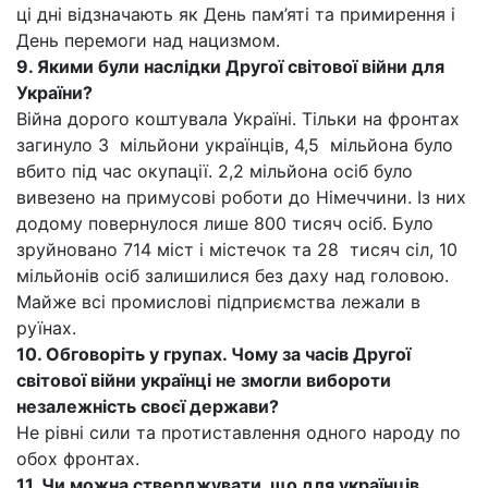
ці дні відзначають як День пам’яті та примирення і
День перемоги над нацизмом.
9. Якими були наслідки Другої світової війни для
України?
Війна дорого коштувала Україні. Тільки на фронтах
загинуло 3 мільйони українців, 4,5 мільйона було
вбито під час окупації. 2,2 мільйона осіб було
вивезено на примусові роботи до Німеччини. Із них
додому повернулося лише 800 тисяч осіб. Було
зруйновано 714 міст і містечок та 28 тисяч сіл, 10
мільйонів осіб залишилися без даху над головою.
Майже всі промислові підприємства лежали в
руїнах.
10. Обговоріть у групах. Чому за часів Другої
світової війни українці не змогли вибороти
незалежність своєї держави?
Не рівні сили та протиставлення одного народу по
обох фронтах.
11. Чи можна стверджувати, що для українців