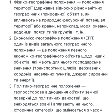
Фізико-географічне положення — положення
території (держави) відносно різноманітних
географічних (природних) об'єктів, які
впливають на природно-ресурсний потенціал
території або країни, наприклад, моря, океани,
водойми, пояси типів ґрунтів і т. ін.
Економіко-географічне поло́ження (ЕГП) —
один із видів загального географічного
положення — це положення певного
економіко-географічного об'єкта щодо інших
об'єктів, які мають для нього господарське
значення (транспортних шляхів, державних
кордонів, населених пунктів, джерел сировини
та енергії).
Політико-географічне положення —
геопросторове відношення об'єкту земної
поверхні до політичних даностей, що
знаходяться зовні і впливають на нього.
Історична категорія, що змінюється з часом