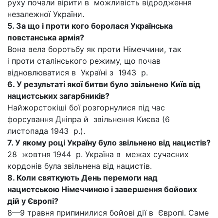
руху почали вірити в можливість відродження
незалежної України.
5. За що і проти кого боролася Українська
повстанська армія?
Вона вела боротьбу як проти Німеччини, так
і проти сталінського режиму, що почав
відновлюватися в Україні з 1943 р.
6. У результаті якої битви було звільнено Київ від
нацистських загарбників?
Найжорстокіші бої розгорнулися під час
форсування Дніпра й звільнення Києва (6
листопада 1943 р.).
7. У якому році Україну було звільнено від нацистів?
28 жовтня 1944 р. Україна в межах сучасних
кордонів була звільнена від нацистів.
8. Коли святкують День перемоги над
нацистською Німеччиною і завершення бойових
дій у Європі?
8—9 травня припинилися бойові дії в Європі. Саме