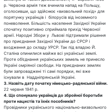
р. Червона армія теж вчинила напад на Польщу,
оголосивши, що здійснює «визвольний похід» для
порятунку українців і білорусів від іноземного
поневолення. Більшість населення Західної України
спочатку позитивно сприймала прихід Червоної
армії. Народні Збори у Львові підтримали рішення
про приєднання Західної України до СРСР і
входження до складу УРСР. Так під владою Й.
Сталіна опинилися майже всі українські землі.
Проте об’єднання українських земель не принесло
Україні омріяної свободи. На приєднаних землях
були запроваджені ті самі порядки, які вже
існували в Наддніпрянській Україні.
3. Назвіть дату початку німецько-радянської війни.
22 червня 1941 р.
4. Що спонукало українців до збройної боротьби
проти нацистів та їхніх пособників?
Провідники українського національно-визвольного