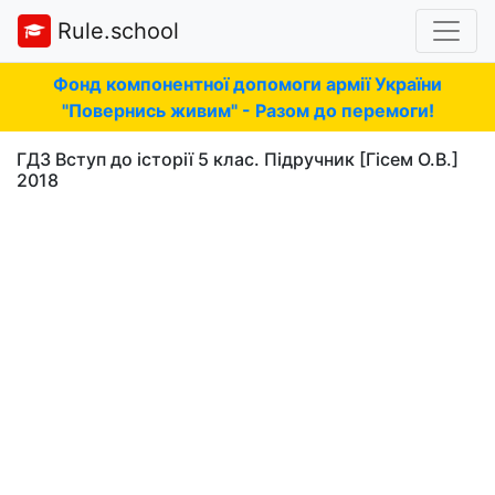
Rule.school
Фонд компонентної допомоги армії України
"Повернись живим" - Разом до перемоги!
ГДЗ Вступ до історії 5 клас. Підручник [Гісем О.В.]
2018