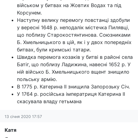
військом у битвах на Жовтих Водах та під
Корсунем.
Наступну велику перемогу повстанці здобули
у вересні 1648 р. неподалік містечка Пилявці,
що поблизу Старокостянтинова. Союзниками
Б. Хмельницького в цій, як і у двох попередніх
битвах, були кримські татари.
Швидка перемога козаків у битві в районі села
Батіг, що поблизу Ладижина, навесні 1652 р. У
ній військо Б. Хмельницького вщент знищило
польську армію.
В 1775 р. Катерина II знищила Запорозьку Січ.
У 1764 р. російська імператриця Катерина II
скасувала владу гетьмана
13 січня 2020 17:57
Катя