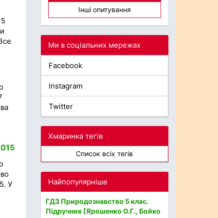
Інші опитування
 5
ти
Все
Ми в соціальних мережах
Facebook
Instagram
о
7
Twitter
ова
Хмаринка тегів
2015
Список всіх тегів
о
тво
Найпопулярніше
5. У
ГДЗ Природознавство 5 клас.
Підручник [Ярошенко О.Г., Бойко