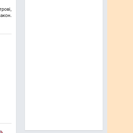
рові,
акон.