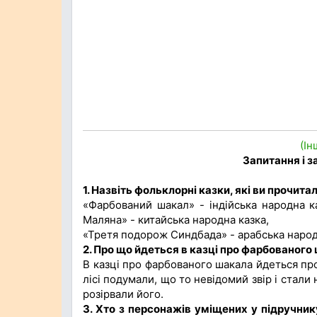
(Ін
Запитання і 
1. Назвіть фольклорні казки, які ви прочит
«Фарбований шакал» - індійська народна к
Маляна» - китайська народна казка,
«Третя подорож Синдбада» - арабська народ
2. Про що йдеться в казці про фарбованого
В казці про фарбованого шакала йдеться про 
лісі подумали, що то невідомий звір і стали
розірвали його.
3. Хто з персонажів уміщених у підручни