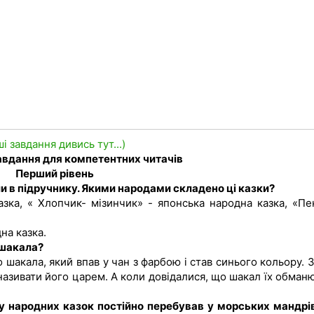
ші завдання дивись тут...)
завдання для компетентних читачів
Перший рівень
али в підручнику. Якими народами складено ці казки?
азка, « Хлопчик- мізинчик» - японська народна казка, «Пе
на казка.
 шакала?
шакала, який впав у чан з фарбою і став синього кольору. З
 називати його царем. А коли довідалися, що шакал їх обман
ку народних казок постійно перебував у морських мандрі