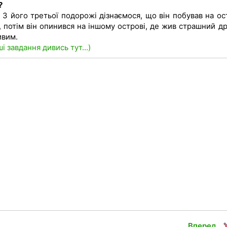
?
З його третьої подорожі дізнаємося, що він побував на ост
потім він опинився на іншому острові, де жив страшний др
ивим.
ші завдання дивись тут...)
Вперед