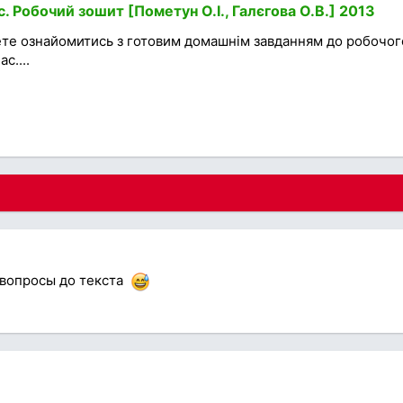
с. Робочий зошит [Пометун О.І., Галєгова О.В.] 2013
ете ознайомитись з готовим домашнім завданням до робочог
с....
 вопросы до текста