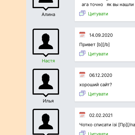
ага точно як вы нашли
Цитувати
Алина
14.09.2020
Привет [b][/b]
Цитувати
Настя
06.12.2020
хороший сайт?
Цитувати
Илья
02.02.2021
Чотко списати ізі [Пр][/п
Цитувати