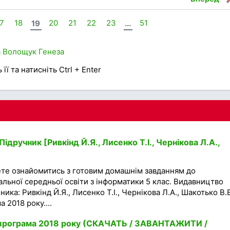
17
18
19
20
21
22
23
...
51
а
Волощук
Генеза
її та натисніть Ctrl + Enter
ідручник [Ривкінд Й.Я., Лисенко Т.І., Чернікова Л.А.,
ете ознайомитись з готовим домашнім завданням до
гальної середньої освіти з інформатики 5 клас. Видавництво
ника: Ривкінд Й.Я., Лисенко Т.І., Чернікова Л.А., Шакотько В.В
 2018 року....
а програма 2018 року (СКАЧАТЬ / ЗАВАНТАЖИТИ /