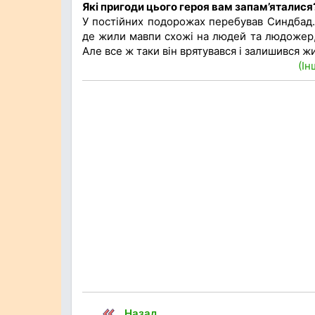
Які пригоди цього героя вам запам’яталися
У постійних подорожах перебував Синдбад. 
де жили мавпи схожі на людей та людожер, 
Але все ж таки він врятувався і залишився ж
(Ін
Назад