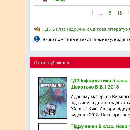
1
...
15
16
ГДЗ
5 клас
Підручник
Світова літератур
Якщо помітили в тексті помилку, виділіть 
Схожі публікації
ГДЗ Інформатика 5 клас. П
Шакотько В.В.] 2018
У даному матеріалі Ви мож
підручника для закладів за
"Освіта" Київ. Автори підруч
видання 2018. Нова програма
Підручники 5 клас. Нов