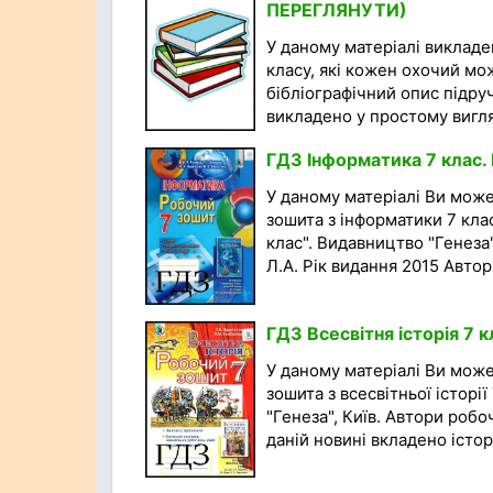
ПЕРЕГЛЯНУТИ)
У даному матеріалі викладен
класу, які кожен охочий мо
бібліографічний опис підру
викладено у простому вигляд
ГДЗ Інформатика 7 клас. 
У даному матеріалі Ви мож
зошита з інформатики 7 кла
клас". Видавництво "Генеза"
Л.А. Рік видання 2015 Автори
ГДЗ Всесвітня історія 7 
У даному матеріалі Ви мож
зошита з всесвітньої історі
"Генеза", Київ. Автори робо
даній новині вкладено істори