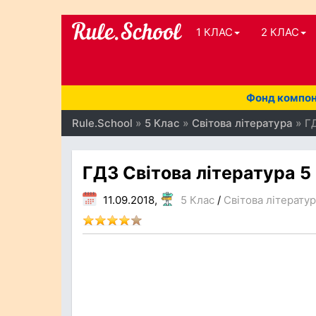
1 КЛАС
2 КЛАС
Фонд компоне
Rule.School
»
5 Клас
»
Світова література
» ГД
ГДЗ Світова література 5
11.09.2018,
5 Клас
/
Світова літерату