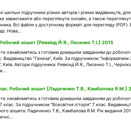
і шкільні підручники різних авторів і різних видавництв, для
же завантажити або переглянути онлайн, а також перегляну
чника. Всі файли у доступному форматі для перегляду (PDF). 
і. Нова...
Робочий зошит [Ривкінд Й.Я., Лисенко Т.І.] 2015
ете ознайомитись з готовим домашнім завданням до робочог
с. Видавництво "Генеза", Київ. За підручником "Інформатики 
, Київ. Автори підручника: Ривкінд Й.Я., Лисенко Т.І., Чернік
...
клас. Робочий зошит [Ладиченко Т.В., Камбалова Я.М.] 
ете ознайомитись з готовим домашнім завданням до робочог
ї 7 клас. За підручником "Всесвітня історія" 7 клас. Видавниц
чого зошита: Ладиченко Т.В., Камбалова Я.М. Рік видання 201
чні...