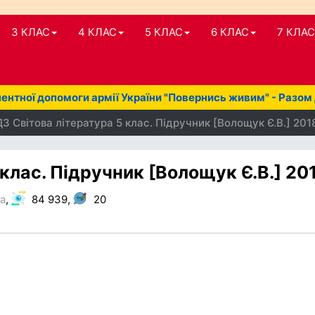
3 КЛАС
4 КЛАС
5 КЛАС
6 КЛАС
7 КЛАС
нтної допомоги армії України "Повернись живим" - Разом
З Світова література 5 клас. Підручник [Волощук Є.В.] 201
 клас. Підручник [Волощук Є.В.] 20
ра
,
84 939,
20