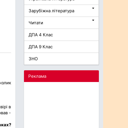
Зарубіжна література
Читати
ДПА 4 Клас
ДПА 9 Клас
ЗНО
Реклама
нзлик
вірі в
ював -
вках?