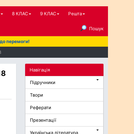
8 КЛАС
9 КЛАС
Решта
Пошук
 до перемоги!
8
Навігація
18
Підручники
Твори
Реферати
Презентації
Українська література