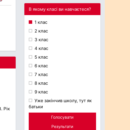
В якому класі ви навчаєтеся?
1 клас
2 клас
3 клас
4 клас
5 клас
6 клас
7 клас
8 клас
9 клас
Уже закінчив школу, тут як
батьки
. Рік
Голосувати
Результати