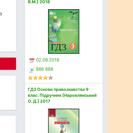
В.М.] 2018
о
02.09.2018
886 888
ГДЗ Основи правознавства 9
клас. Підручник [Наровлянський
О. Д.] 2017