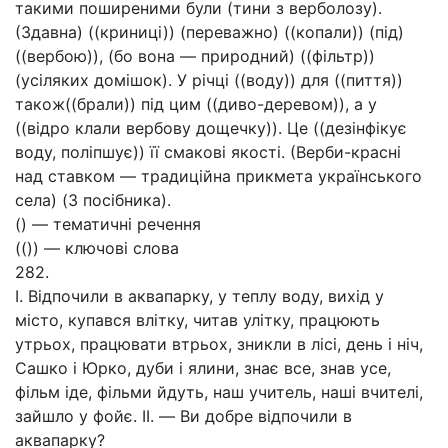
такими поширеними були (тини з верболозу).
(Здавна) ((криниці)) (переважно) ((копали)) (під)
((вербою)), (бо вона — природний) ((фільтр))
(усіляких домішок). У річці ((воду)) для ((пиття))
також((брали)) під цим ((диво-деревом)), а у
((відро клали вербову дощечку)). Це ((дезінфікує
воду, поліпшує)) її смакові якості. (Верби-красні
над ставком — традиційна прикмета українського
села) (З посібника).
() — тематичні речення
(()) — ключові слова
282.
І. Відпочили в аквапарку, у теплу воду, вихід у
місто, купався влітку, читав улітку, працюють
утрьох, працювати втрьох, зникли в лісі, день і ніч,
Сашко і Юрко, дуби і ялини, знає все, знав усе,
фільм іде, фільми йдуть, наш учитель, наші вчителі,
зайшло у фойє. II. — Ви добре відпочили в
аквапарку?