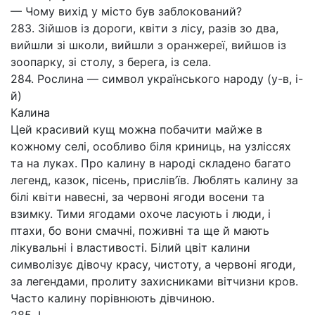
— Чому вихід у місто був заблокований?
283. Зійшов із дороги, квіти з лісу, разів зо два,
вийшли зі школи, вийшли з оранжереї, вийшов із
зоопарку, зі столу, з берега, із села.
284. Рослина — символ українського народу (у-в, і-
й)
Калина
Цей красивий кущ можна побачити майже в
кожному селі, особливо біля криниць, на узліссях
та на луках. Про калину в народі складено багато
легенд, казок, пісень, прислів’їв. Люблять калину за
білі квіти навесні, за червоні ягоди восени та
взимку. Тими ягодами охоче ласують і люди, і
птахи, бо вони смачні, поживні та ще й мають
лікувальні і властивості. Білий цвіт калини
символізує дівочу красу, чистоту, а червоні ягоди,
за легендами, пролиту захисниками вітчизни кров.
Часто калину порівнюють дівчиною.