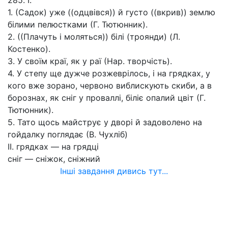
285. І.
1. (Садок) уже ((одцвівся)) й густо ((вкрив)) землю
білими пелюстками (Г. Тютюнник).
2. ((Плачуть і моляться)) білі (троянди) (Л.
Костенко).
3. У своїм краї, як у раї (Нар. творчість).
4. У степу ще дужче розжеврілось, і на грядках, у
кого вже зорано, червоно виблискують скиби, а в
борознах, як сніг у проваллі, біліє опалий цвіт (Г.
Тютюнник).
5. Тато щось майструє у дворі й задоволено на
гойдалку поглядає (В. Чухліб)
II. грядках — на грядці
сніг — сніжок, сніжний
Інші завдання дивись тут...