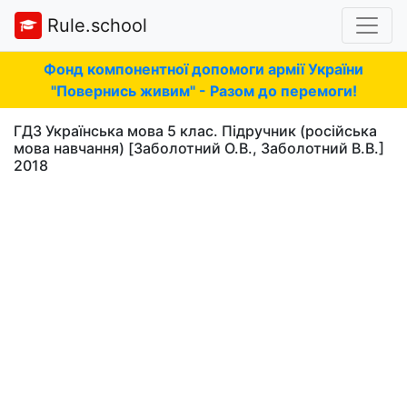
Rule.school
Фонд компонентної допомоги армії України
"Повернись живим" - Разом до перемоги!
ГДЗ Українська мова 5 клас. Підручник (російська
мова навчання) [Заболотний О.В., Заболотний В.В.]
2018