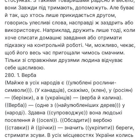
стосунках. З такими товаришами радісно й весело,
вони Завжди під тримають, допоможуть. Але буває
й так, що хтось лише прикидається другом,
говорись улесливі слова, насправді ж заздрить або
використовує. Наприклад, дружить лише тоді, коли
хоче списати домашнє завдання або отримати
підказку на контрольній роботі. Чи, можливо, чекає,
щоб його весь час пригощали чимось смачним.
Тільки зі справжніми друзями людина відчуває
себе щасливою.
280. 1. Верба
(Майже в усіх народів є ((улюблені рослини-
символи))). (У канадців), скажімо, (клен), у (росіян)
— (берізки), а в (українців) — (верба й калина).
((Верба)) — (одне з ((найулюбленіших дерев))) у
(народі). Здавна ((супроводжує)) вона людські
поселення й ((оселі)). ((Обсадити)) вербою
((ставки)) й ((річки)) — значить ((укріпити)) береги,
стримати зсуви. В усіх місцевостях України колись