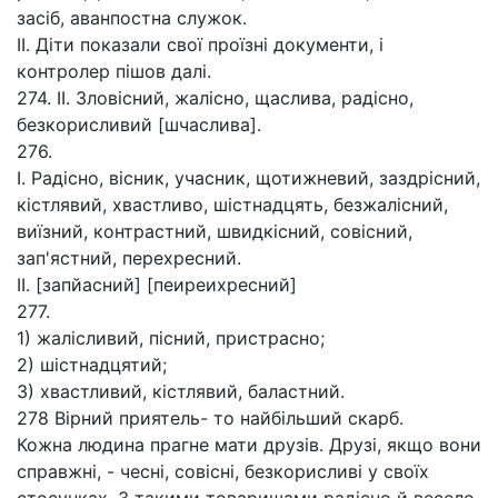
засіб, аванпостна служок.
II. Діти показали свої проїзні документи, і
контролер пішов далі.
274. II. Зловісний, жалісно, щаслива, радісно,
безкорисливий [шчаслива].
276.
І. Радісно, вісник, учасник, щотижневий, заздрісний,
кістлявий, хвастливо, шістнадцять, безжалісний,
виїзний, контрастний, швидкісний, совісний,
зап'ястний, перехресний.
II. [запйасний] [пеиреихресний]
277.
1) жалісливий, пісний, пристрасно;
2) шістнадцятий;
3) хвастливий, кістлявий, баластний.
278 Вірний приятель- то найбільший скарб.
Кожна людина прагне мати друзів. Друзі, якщо вони
справжні, - чесні, совісні, безкорисливі у своїх