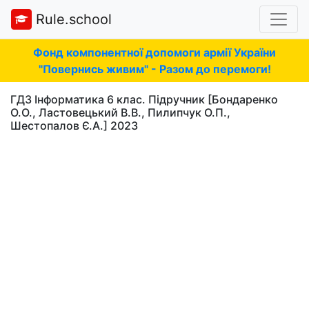
Rule.school
Фонд компонентної допомоги армії України
"Повернись живим" - Разом до перемоги!
ГДЗ Інформатика 6 клас. Підручник [Бондаренко
О.О., Ластовецький В.В., Пилипчук О.П.,
Шестопалов Є.А.] 2023