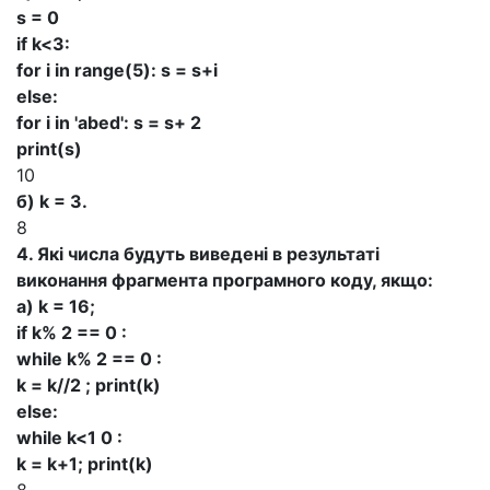
s = 0
if k<3:
for і in range(5): s = s+i
else:
for і in 'abed': s = s+ 2
print(s)
10
б) k = 3.
8
4. Які числа будуть виведені в результаті
виконання фрагмента програмного коду, якщо:
a) k = 16;
if k% 2 == 0 :
while k% 2 == 0 :
k = k//2 ; print(k)
else:
while k<1 0 :
k = k+1; print(k)