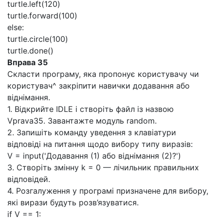
turtle.left(120)
turtle.forward(100)
else:
turtle.circle(100)
turtle.done()
Вправа 35
Скласти програму, яка пропонує користувачу чи
користувач^ закріпити навички додавання або
віднімання.
1. Відкрийте IDLE і створіть файл із назвою
Vprava35. Завантажте модуль random.
2. Запишіть команду уведення з клавіатури
відповіді на питання щодо вибору типу виразів:
V = іnput('Додавання (1) або віднімання (2)?')
3. Створіть змінну k = 0 — лічильник правильних
відповідей.
4. Розгалуження у програмі призначене для вибору,
які вирази будуть розв’язуватися.
if V == 1: