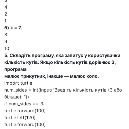
8
4
2
1
б) k = 7.
8
9
10
5. Складіть програму, яка запитує у користувачки
кількість кутів. Якщо кількість кутів дорівнює 3,
програма
малює трикутник, інакше — малює коло.
import turtle
num_sides = int(input("Введіть кількість кутів (3 або
більше): "))
if num_sides == 3:
turtle.forward(100)
turtle.left(120)
turtle.forward(100)