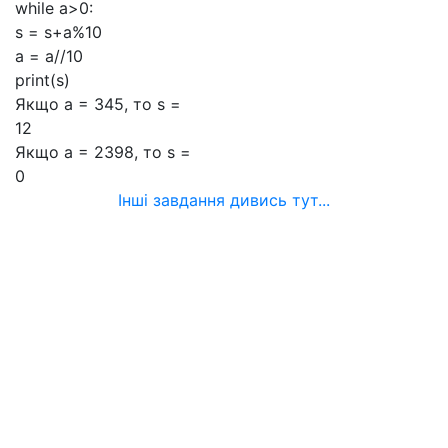
while a>0:
s = s+a%10
a = a//10
print(s)
Якщо а = 345, то s =
12
Якщо а = 2398, то s =
0
Інші завдання дивись тут...