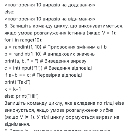
<повторення 10 виразів на додавання>
else:
<повторення 10 виразів на віднімання>
5. Запишіть команду циклу, що виконуватиметься,
якщо умова розгалуження істинна (якщо V = 1):
for і in range(10):
а = randint(1, 10) # Присвоєння змінним а і b
b = randint(1, 10) # випадкових значень
print(a, b, " = ") # Виведення виразу
с = int(input("?")) # Введення відповіді
if a+b == с: # Перевірка відповіді
print(“Так!”)
k = k+1
else: print(“Hi!”)
Запишіть команду циклу, яка вкладена по гілці else і
виконується, якщо умова розгалуження хибна
(якщо V != 1). У тілі циклу формуються вирази на
віднімання.