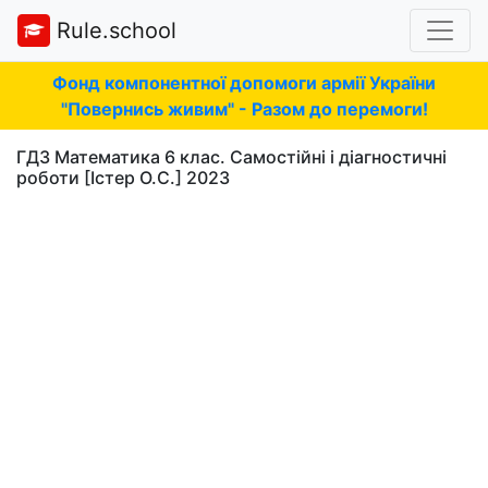
Rule.school
Фонд компонентної допомоги армії України
"Повернись живим" - Разом до перемоги!
ГДЗ Математика 6 клас. Самостійні і діагностичні
роботи [Істер О.С.] 2023