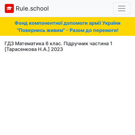
Rule.school
Фонд компонентної допомоги армії України
"Повернись живим" - Разом до перемоги!
ГДЗ Математика 6 клас. Підручник частина 1
[Тарасенкова Н.А.] 2023