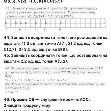
M(l,5), N(2), F(3), К(А), Р(5,5).
44. Запишіть координати точок, що розташовані на
відстані: 1) 3 од. від точки А(7); 2) 2 од. від точки
С(2,7); 3) 3,5 од. від точки В(9).
45. Запишіть координати точок, що розташовані на
відстані 2,2 од. від точки А(5,2).
46. Промінь ОВ — внутрішній промінь
АОС.
Знайдіть градусну міру: