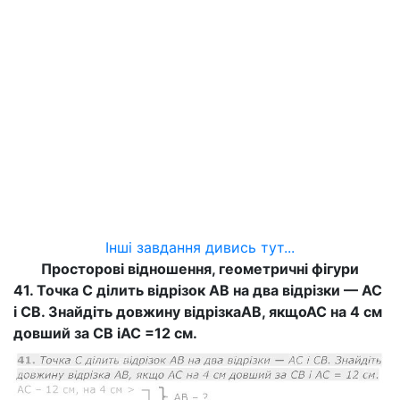
Інші завдання дивись тут...
Просторові відношення, геометричні фігури
41. Точка С ділить відрізок АВ на два відрізки — АС
і СВ. Знайдіть довжину відрізкаАВ, якщоАС на 4 см
довший за СВ іАС =12 см.