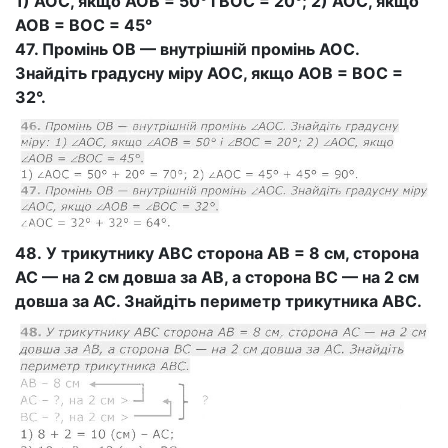
1) АОС, якщо АОВ = 50° і ВОС = 20°; 2) АОС, якщо
АОВ = ВОС = 45°
47. Промінь ОВ — внутрішній промінь АОС.
Знайдіть градусну міру АОС, якщо АОВ = ВОС =
32°.
48. У трикутнику ABC сторона АВ = 8 см, сторона
АС — на 2 см довша за АВ, а сторона ВС — на 2 см
довша за АС. Знайдіть периметр трикутника ABC.