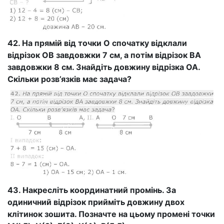
42. На прямій від точки О спочатку відклали
відрізок ОВ завдовжки 7 см, а потім відрізок ВА
завдовжки 8 см. Знайдіть довжину відрізка ОА.
Скільки розв’язків має задача?
43. Накресліть координатний промінь. За
одиничний відрізок прийміть довжину двох
клітинок зошита. Позначте на цьому промені точки