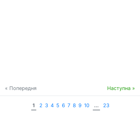
« Попередня
Наступна »
1
2
3
4
5
6
7
8
9
10
...
23