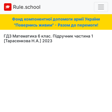
Rule.school
Фонд компонентної допомоги армії України
"Повернись живим" - Разом до перемоги!
ГДЗ Математика 6 клас. Підручник частина 1
[Тарасенкова Н.А.] 2023