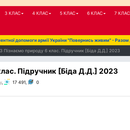
3 КЛАС
4 КЛАС
5 КЛАС
6 КЛАС
7 КЛАС
нтної допомоги армії України "Повернись живим" - Разом
З Пізнаємо природу 6 клас. Підручник [Біда Д.Д.] 2023
лас. Підручник [Біда Д.Д.] 2023
у
,
17 491,
0