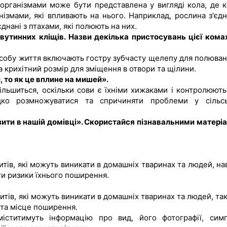
 організмами може бути представлена у вигляді кола, де 
нізмами, які впливають на нього. Наприклад, рослина з'єдн
єднані з птахами, які полюють на них.
вутинних кліщів. Назви декілька пристосувань цієї кома
особу життя включають гостру зубчасту щелепу для полюван
а крихітний розмір для зміщення в отвори та щілини.
 то як це вплине на мишей».
ільшиться, оскільки сови є їхніми хижаками і контролюють
ко розмножуватися та спричиняти проблеми у сільс
ити в нашій домівці». Скористайся пізнавальними матері
тів, які можуть виникати в домашніх тваринах та людей, на
ти ризики їхнього поширення.
итів, які можуть виникати в домашніх тваринах та людей, та
і та місце поширення.
 міститимуть інформацію про вид, його фотографії, сим