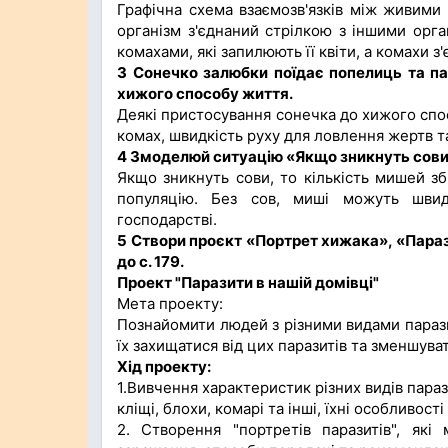
Графічна схема взаємозв'язків між живими
організм з'єднаний стрілкою з іншими орга
комахами, які запилюють її квіти, а комахи з'
3 Сонечко залюбки поїдає попелиць та па
хижого способу життя.
Деякі пристосування сонечка до хижого сп
комах, швидкість руху для ловлення жертв т
4 Змоделюй ситуацію «Якщо зникнуть сови,
Якщо зникнуть сови, то кількість мишей зб
популяцію. Без сов, миші можуть швид
господарстві.
5 Створи проєкт «Портрет хижака», «Параз
до с. 179.
Проект "Паразити в нашій домівці"
Мета проекту:
Познайомити людей з різними видами парази
їх захищатися від цих паразитів та зменшува
Хід проекту:
1.Вивчення характеристик різних видів параз
кліщі, блохи, комарі та інші, їхні особливост
2. Створення "портретів паразитів", які