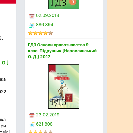
02.09.2018
886 894
3.
ГДЗ Основи правознавства 9
клас. Підручник [Наровлянський
О. Д.] 2017
.О.]
ика
022
23.02.2019
ика
621 808
ори
овіді