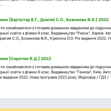
.
чник [Бар’яхтар В.Г., Довгий С.О., Божинова Ф.Я.] 2022
ете ознайомитися з готовим домашнім завданням до підручн
дньої освіти з фізики 9 клас. Видавництво "Ранок", Харків. А
 Довгий С.О., Божинова Ф.Я., Кірюхіна О.О. Рік видання 2022. 
чник [Сиротюк В.Д.] 2022
ете ознайомитися з готовим домашнім завданням до підручн
дньої освіти з фізики 9 клас. Видавництво "Генеза", Київ. Авт
к видання 2022. Нова програма 2022 року. (Відповіді / ГДЗ /