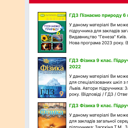
ГДЗ Пізнаємо природу 6 кл
У даному матеріалі Ви мож
підручника для закладів заг
Видавництво "Генеза" Київ. 
Нова програма 2023 року. (Ві
ГДЗ Фізика 9 клас. Підру
2022
У даному матеріалі Ви мож
для спеціалізованих шкіл з
Львів. Автори підручника: З
року. (Відповіді / ГДЗ / Ответ
ГДЗ Фізика 9 клас. Підруч
У даному матеріалі Ви мож
для закладів загальної сере
підручника: Засєкіна Т.М., 