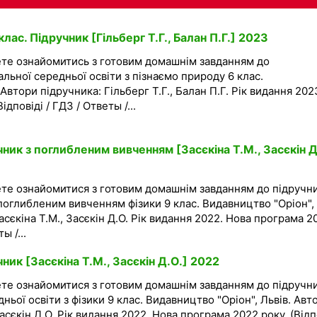
ас. Підручник [Гільберг Т.Г., Балан П.Г.] 2023
ете ознайомитись з готовим домашнім завданням до
альної середньої освіти з пізнаємо природу 6 клас.
Автори підручника: Гільберг Т.Г., Балан П.Г. Рік видання 202
дповіді / ГДЗ / Ответы /...
чник з поглибленим вивченням [Засєкіна Т.М., Засєкін Д
ете ознайомитися з готовим домашнім завданням до підручн
 поглибленим вивченням фізики 9 клас. Видавництво "Оріон",
асєкіна Т.М., Засєкін Д.О. Рік видання 2022. Нова програма 2
ы /...
ник [Засєкіна Т.М., Засєкін Д.О.] 2022
ете ознайомитися з готовим домашнім завданням до підручн
дньої освіти з фізики 9 клас. Видавництво "Оріон", Львів. Авт
Засєкін Д.О. Рік видання 2022. Нова програма 2022 року. (Відп