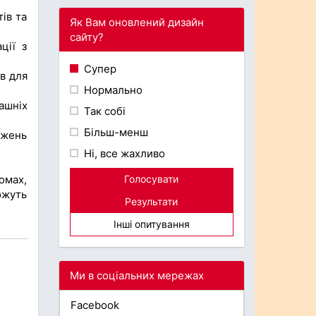
ів та
Як Вам оновлений дизайн
сайту?
ції з
Супер
в для
Нормально
ашніх
Так собі
Більш-менш
ажень
Ні, все жахливо
омах,
Голосувати
ожуть
Результати
Інші опитування
Ми в соціальних мережах
Facebook