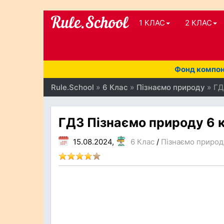
1 КЛАС
2 КЛАС
Фонд компоне
Rule.School
»
6 Клас
»
Пізнаємо природу
» ГД
ГДЗ Пізнаємо природу 6 к
15.08.2024,
6 Клас
/
Пізнаємо природ