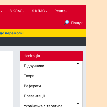
8 КЛАС
9 КЛАС
Решта
Пошук
 до перемоги!
Навігація
Підручники
Твори
Реферати
Презентації
Українська література