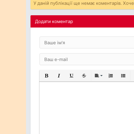
У даній публікації ще немає коментарів. Хоч
Додати коментар
Жирний
Курсив
Підкреслений
Закреслений
Вирівнювання
Нумерований
Марков