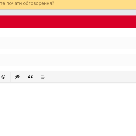
ете почати обговорення?
 список
аний список
смайли
Insert hidden text
Insert Quote
Insert spoiler