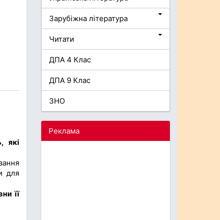
Зарубіжна література
Читати
ДПА 4 Клас
ДПА 9 Клас
ЗНО
Реклама
, які
вання
и для
ни її