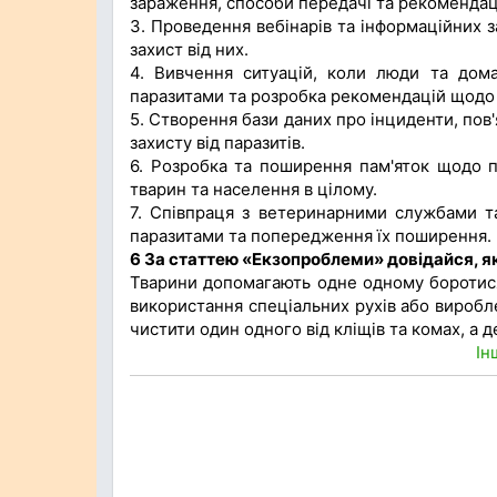
зараження, способи передачі та рекомендаці
3. Проведення вебінарів та інформаційних з
захист від них.
4. Вивчення ситуацій, коли люди та дома
паразитами та розробка рекомендацій щодо т
5. Створення бази даних про інциденти, пов
захисту від паразитів.
6. Розробка та поширення пам'яток щодо п
тварин та населення в цілому.
7. Співпраця з ветеринарними службами т
паразитами та попередження їх поширення.
6 За статтею «Екзопроблеми» довідайся, 
Тварини допомагають одне одному боротися
використання спеціальних рухів або виробле
чистити один одного від кліщів та комах, а д
Ін