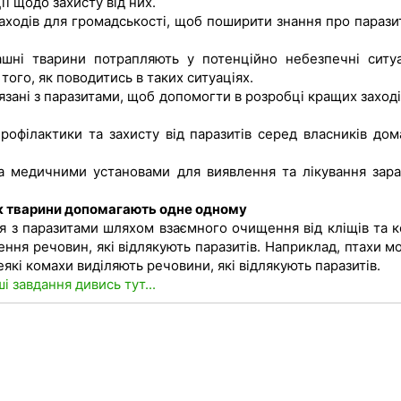
ї щодо захисту від них.
аходів для громадськості, щоб поширити знання про паразит
шні тварини потрапляють у потенційно небезпечні ситуа
ого, як поводитись в таких ситуаціях.
'язані з паразитами, щоб допомогти в розробці кращих заході
рофілактики та захисту від паразитів серед власників дом
а медичними установами для виявлення та лікування зар
як тварини допомагають одне одному
 з паразитами шляхом взаємного очищення від кліщів та к
ння речовин, які відлякують паразитів. Наприклад, птахи м
еякі комахи виділяють речовини, які відлякують паразитів.
ші завдання дивись тут...