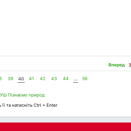
Вперед
8
39
40
41
42
43
44
...
56
НУШ
Пізнаємо природ
її та натисніть Ctrl + Enter