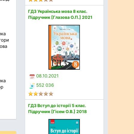
ГДЗ Українська мова 8 клас.
Підручник [Глазова О.П.] 2021
ика
втори
Нова
08.10.2021
ика
552 036
ор
ГДЗ Вступ до історії 5 клас.
Підручник [Гісем О.В.] 2018