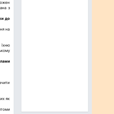
кожен
ана з
хи до
ня на
 їхню
ькому
алами
вчити
ких як
птоми