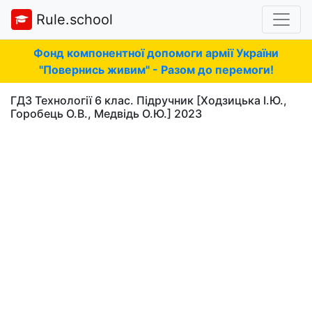
Rule.school
Фонд компонентної допомоги армії України
"Повернись живим" - Разом до перемоги!
ГДЗ Технології 6 клас. Підручник [Ходзицька І.Ю.,
Горобець О.В., Медвідь О.Ю.] 2023