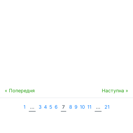
« Попередня
Наступна »
1
...
3
4
5
6
7
8
9
10
11
...
21