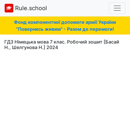
Rule.school
Фонд компонентної допомоги армії України
"Повернись живим" - Разом до перемоги!
ГДЗ Німецька мова 7 клас. Робочий зошит [Басай
Н., Шелгунова Н.] 2024