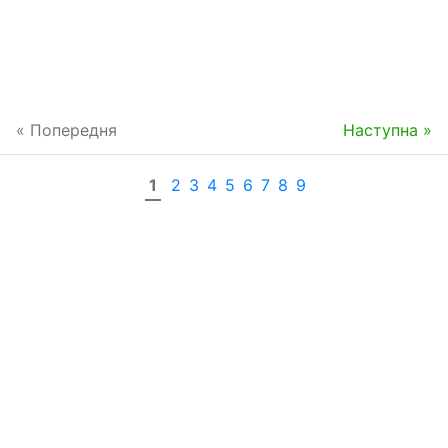
« Попередня
Наступна »
1
2
3
4
5
6
7
8
9