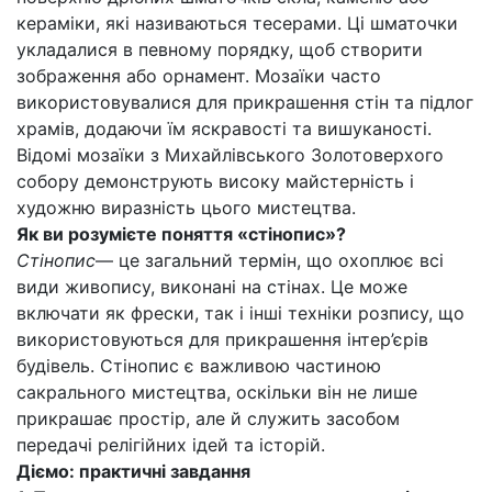
кераміки, які називаються тесерами. Ці шматочки
укладалися в певному порядку, щоб створити
зображення або орнамент. Мозаїки часто
використовувалися для прикрашення стін та підлог
храмів, додаючи їм яскравості та вишуканості.
Відомі мозаїки з Михайлівського Золотоверхого
собору демонструють високу майстерність і
художню виразність цього мистецтва.
Як ви розумієте поняття «стінопис»?
Стінопис
— це загальний термін, що охоплює всі
види живопису, виконані на стінах. Це може
включати як фрески, так і інші техніки розпису, що
використовуються для прикрашення інтер’єрів
будівель. Стінопис є важливою частиною
сакрального мистецтва, оскільки він не лише
прикрашає простір, але й служить засобом
передачі релігійних ідей та історій.
Діємо: практичні завдання