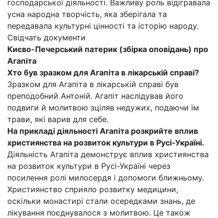
господарської діяльності. Важливу роль відігравала
усна народна творчість, яка зберігала та
передавала культурні цінності та історію народу.
Свідчать документи
Києво-Печерський патерик (збірка оповідань) про
Агапіта
Хто був зразком для Агапіта в лікарській справі?
Зразком для Агапіта в лікарській справі був
преподобний Антоній. Агапіт наслідував його
подвиги й молитвою зціляв недужих, подаючи їм
трави, які варив для себе.
На прикладі діяльності Агапіта розкрийте вплив
християнства на розвиток культури в Русі-Україні.
Діяльність Агапіта демонструє вплив християнства
на розвиток культури в Русі-Україні через
посилення ролі милосердя і допомоги ближньому.
Християнство сприяло розвитку медицини,
оскільки монастирі стали осередками знань, де
лікування поєднувалося з молитвою. Це також