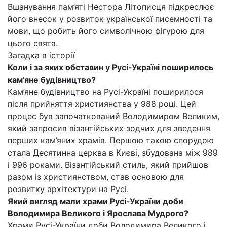
Вшанування пам’яті Нестора Літописця підкреслює
його внесок у розвиток української писемності та
мови, що робить його символічною фігурою для
цього свята.
Загадка в історії
Коли і за яких обставин у Русі-Україні поширилось
кам’яне будівництво?
Кам’яне будівництво на Русі-Україні поширилося
після прийняття християнства у 988 році. Цей
процес був започаткований Володимиром Великим,
який запросив візантійських зодчих для зведення
перших кам’яних храмів. Першою такою спорудою
стала Десятинна церква в Києві, збудована між 989
і 996 роками. Візантійський стиль, який прийшов
разом із християнством, став основою для
розвитку архітектури на Русі.
Який вигляд мали храми Русі-України доби
Володимира Великого і Ярослава Мудрого?
Храми Русі-України доби Володимира Великого і