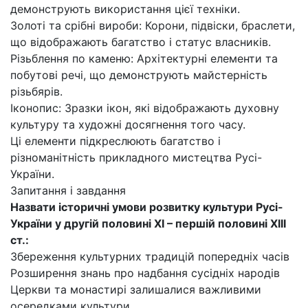
демонструють використання цієї техніки.
Золоті та срібні вироби: Корони, підвіски, браслети,
що відображають багатство і статус власників.
Різьблення по каменю: Архітектурні елементи та
побутові речі, що демонструють майстерність
різьбярів.
Іконопис: Зразки ікон, які відображають духовну
культуру та художні досягнення того часу.
Ці елементи підкреслюють багатство і
різноманітність прикладного мистецтва Русі-
України.
Запитання і завдання
Назвати історичні умови розвитку культури Русі-
України у другій половині
XI
– першій половині
XIII
ст.:
Збереження культурних традицій попередніх часів
Розширення знань про надбання сусідніх народів
Церкви та монастирі залишалися важливими
осередками культури