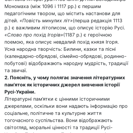
Мономаха (між 1096 і 1117 рр.) є першим
педагогічним твором, що містить настанови для
дітей.
«Повість минулих літ»
(перша редакція 1113
р.) є важливим літописом, що описує історію Русі.
«Слово про похід Ігорів»
(1187 р.) є героїчною
поемою, яка описує невдалий похід князя Ігоря.
Усна народна творчість: Билини, казки та пісні
(календарно-обрядові, сімейно-обрядові, родинно-
побутові) відображають народну мудрість, традиції
та звичаї.
2. Поясніть, у чому полягає значення літературних
пам’яток як історичних джерел вивчення історії
Русі-України.
Літературні пам’ятки є цінними історичними
джерелами, оскільки вони надають інформацію про
соціальне, політичне та культурне життя
тогочасного суспільства. Вони відображають
світогляд, моральні цінності та традиції Русі-