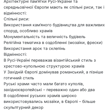
Архітектурні пам’ятки Русі-України та
середньовічної Європи мають як спільні риси, так і
відмінності:
Спільні риси:
Використання кам’яного будівництва для важливих
споруд, особливо храмів
Монументальність та величність будівель
Релігійна тематика в оздобленні (мозаїки, фрески)
Використання арок та склепінь
Відмінності:
В Русі-Україні переважав візантійський стиль з
хрестово-купольною структурою храмів
У Західній Європі домінував романський, а пізніше
готичний стиль
Руські храми часто мали багато куполів,
західноєвропейські – переважно один або два
В оздобленні руських храмів широко
використовувались мозаїки, в Європі – більше
скульптурний декор