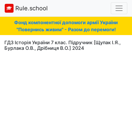
Rule.school
Фонд компонентної допомоги армії України
"Повернись живим" - Разом до перемоги!
ГДЗ Історія України 7 клас. Підручник [Щупак І.Я.,
Бурлака О.В., Дрібниця В.О.] 2024