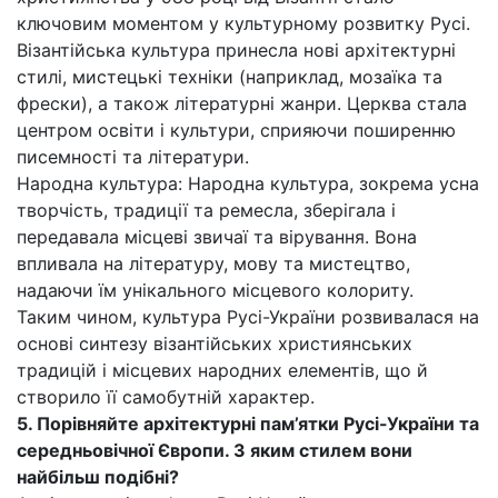
ключовим моментом у культурному розвитку Русі.
Візантійська культура принесла нові архітектурні
стилі, мистецькі техніки (наприклад, мозаїка та
фрески), а також літературні жанри. Церква стала
центром освіти і культури, сприяючи поширенню
писемності та літератури.
Народна культура: Народна культура, зокрема усна
творчість, традиції та ремесла, зберігала і
передавала місцеві звичаї та вірування. Вона
впливала на літературу, мову та мистецтво,
надаючи їм унікального місцевого колориту.
Таким чином, культура Русі-України розвивалася на
основі синтезу візантійських християнських
традицій і місцевих народних елементів, що й
створило її самобутній характер.
5. Порівняйте архітектурні пам’ятки Русі-України та
середньовічної Європи. З яким стилем вони
найбільш подібні?