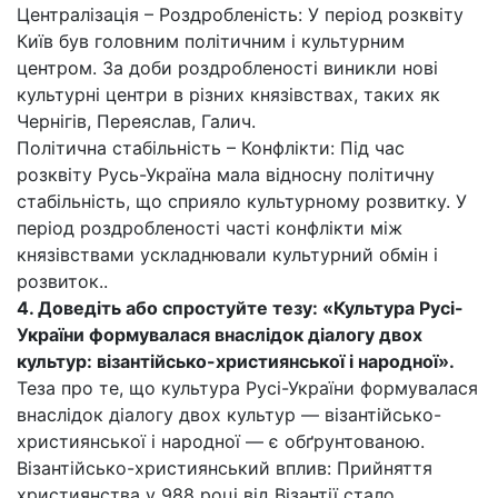
Централізація – Роздробленість: У період розквіту
Київ був головним політичним і культурним
центром. За доби роздробленості виникли нові
культурні центри в різних князівствах, таких як
Чернігів, Переяслав, Галич.
Політична стабільність – Конфлікти: Під час
розквіту Русь-Україна мала відносну політичну
стабільність, що сприяло культурному розвитку. У
період роздробленості часті конфлікти між
князівствами ускладнювали культурний обмін і
розвиток..
4. Доведіть або спростуйте тезу: «Культура Русі-
України формувалася внаслідок діалогу двох
культур: візантійсько-християнської і народної».
Теза про те, що культура Русі-України формувалася
внаслідок діалогу двох культур — візантійсько-
християнської і народної — є обґрунтованою.
Візантійсько-християнський вплив: Прийняття
християнства у 988 році від Візантії стало