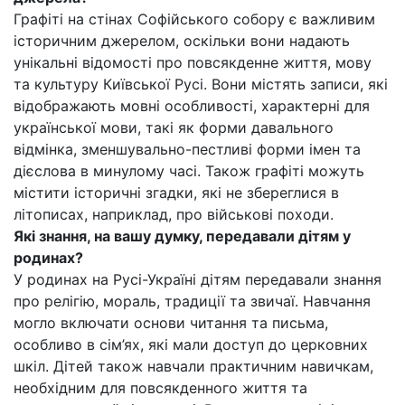
Графіті на стінах Софійського собору є важливим
історичним джерелом, оскільки вони надають
унікальні відомості про повсякденне життя, мову
та культуру Київської Русі. Вони містять записи, які
відображають мовні особливості, характерні для
української мови, такі як форми давального
відмінка, зменшувально-пестливі форми імен та
дієслова в минулому часі. Також графіті можуть
містити історичні згадки, які не збереглися в
літописах, наприклад, про військові походи.
Які знання, на вашу думку, передавали дітям у
родинах?
У родинах на Русі-Україні дітям передавали знання
про релігію, мораль, традиції та звичаї. Навчання
могло включати основи читання та письма,
особливо в сім’ях, які мали доступ до церковних
шкіл. Дітей також навчали практичним навичкам,
необхідним для повсякденного життя та