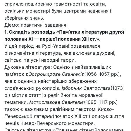
сприяло поширенню грамотності та освіти,
оскільки монастирі були центрами навчання і
зберігання знань.
Діємо: практичні завдання
1. Складіть розповідь «Пам’ятки літератури другої
половини ХІ — першої половини ХІІІ ст.».
У цей період на Русі-Україні розвивалася
різноманітна література, яка включала духовні,
світські та усні народні твори.
Духовна література: Однією з найважливіших
пам’яток є
Остромирове Євангеліє
(1056–1057 рр.),
яке є одним з найстаріших збережених
слов’янських рукописів.
Ізборник Святослава
(1073
р.) містив статті з релігійної та моральної
тематики.
Мстиславове Євангеліє
(1095–1117 рр.)
також є важливим релігійним текстом.
Києво-
Печерський патерик
(початок XIII ст.) описує життя
ченців Києво-Печерського монастиря.
Світська література:
«Повчання дітям»
Володимира