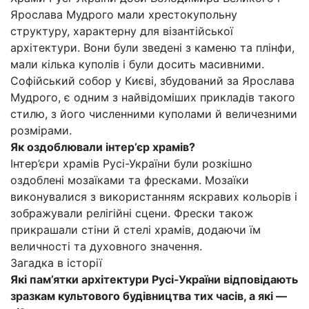
Ярослава Мудрого мали хрестокупольну
структуру, характерну для візантійської
архітектури. Вони були зведені з каменю та плінфи,
мали кілька куполів і були досить масивними.
Софійський собор у Києві, збудований за Ярослава
Мудрого, є одним з найвідоміших прикладів такого
стилю, з його численними куполами й величезними
розмірами.
Як оздоблювали інтер’єр храмів?
Інтер’єри храмів Русі-України були розкішно
оздоблені мозаїками та фресками. Мозаїки
виконувалися з використанням яскравих кольорів і
зображували релігійні сцени. Фрески також
прикрашали стіни й стелі храмів, додаючи їм
величності та духовного значення.
Загадка в історії
Які пам’ятки архітектури Русі-України відповідають
зразкам культового будівництва тих часів, а які —