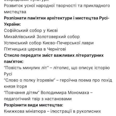
Розвиток усної народної творчості та прикладного
мистецтва
Розпізнати пам’ятки архітектури і мистецтва Русі-
України:
Софійський собор у Києві
Михайлівський Золотоверхий собор
Успенський собор Києво-Печерської лаври
П’ятницька церква в Чернігові
Стисло передати зміст важливих літературних
пам’яток:
“Повість минулих літ” – літопис, що описує історію
Русі
“Слово о полку Ігоревім” – героїчна поема про похід
князя Ігоря
“Повчання дітям” Володимира Мономаха –
педагогічний твір з настановами
Розрізнити види мистецтва:
Книжкова мініатюра – ілюстрації в рукописних