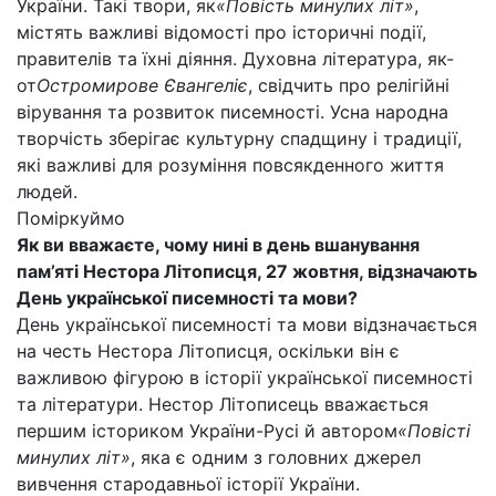
України. Такі твори, як
«Повість минулих літ»
,
містять важливі відомості про історичні події,
правителів та їхні діяння. Духовна література, як-
от
Остромирове Євангеліє
, свідчить про релігійні
вірування та розвиток писемності. Усна народна
творчість зберігає культурну спадщину і традиції,
які важливі для розуміння повсякденного життя
людей.
Поміркуймо
Як ви вважаєте, чому нині в день вшанування
пам’яті Нестора Літописця, 27 жовтня, відзначають
День української писемності та мови?
День української писемності та мови відзначається
на честь Нестора Літописця, оскільки він є
важливою фігурою в історії української писемності
та літератури. Нестор Літописець вважається
першим істориком України-Русі й автором
«Повісті
минулих літ»
, яка є одним з головних джерел
вивчення стародавньої історії України.