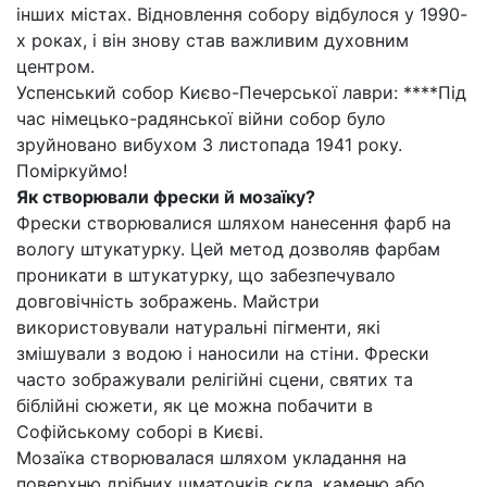
інших містах. Відновлення собору відбулося у 1990-
х роках, і він знову став важливим духовним
центром.
Успенський собор Києво-Печерської лаври: ****Під
час німецько-радянської війни собор було
зруйновано вибухом 3 листопада 1941 року.
Поміркуймо!
Як створювали фрески й мозаїку?
Фрески створювалися шляхом нанесення фарб на
вологу штукатурку. Цей метод дозволяв фарбам
проникати в штукатурку, що забезпечувало
довговічність зображень. Майстри
використовували натуральні пігменти, які
змішували з водою і наносили на стіни. Фрески
часто зображували релігійні сцени, святих та
біблійні сюжети, як це можна побачити в
Софійському соборі в Києві.
Мозаїка створювалася шляхом укладання на
поверхню дрібних шматочків скла, каменю або