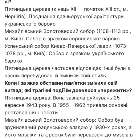
ні?
П’ятницька церква (кінець XII — початок XIII ст., м.
Чернігів): Поєднання давньоруської архітектури і
українського бароко
Михайлівський Золотоверхий собор (1108–1113 рр.,
м. Київ): Собор є зразком європейське бароко
Успенський собор Києво-Печерської лаври (1073–
1078 рр., м. Київ): Собор є зразком українського
бароко
П’ятницька церква часткова відповідає. Інші були з
часом перебудовані й змінили свій стиль.
Коли і за яких обставин пам’ятки змінили свій
вигляд; які трагічні події їм довелося «пережити»?
П’ятницька церква: Вона зазнала руйнувань 25
вересня 1943 року. В 1955—1962 тривали основні
реставраційні роботи
Михайлівський Золотоверхий собор: Собор був
зруйнований радянською владою у 1930-х роках, а
його мозаїки та фрески були перевезені до музеїв в