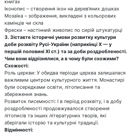
книгах
Іконопис – створення ікон на дерев’яних дошках
Мозаїка – зображення, викладені з кольорових
камінців чи скла
Фрески – настінний живопис по сирій штукатурці
3. Зіставте історичні умови розвитку культури
доби розквіту Русі-України (наприкінці Х — у
першій половині ХІ ст.) та за доби роздробленості.
Чим вони відрізнялися, а в чому були схожими?
Схожості:
Роль церкви: У обидва періоди церква залишалася
важливим центром культурного життя. Монастирі
були осередками освіти, літописання та
збереження знань.
Розвиток писемності: І в період розквіту, і в добу
роздробленості продовжувалося створення
літописів та інших літературних творів, які
зберігали історію та культурні традиції.
Відмінності: