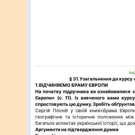
Ін
§ 31. Узагальнення до курсу 
1. ВІДЧИНЯЄМО БРАМУ ЄВРОПИ
На початку підручника ви ознайомилися з
Європи» (с. 11). Із вивченого вами курс
спростовують цю думку. Зробіть обґрунто
Сергій Плохій у своїй книзі
«Брама Європ
географічне та історичне положення між
багатьох аспектах української історії, що д
Аргументи на підтвердження думки