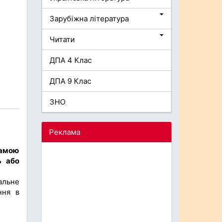
Зарубіжна література
Читати
ДПА 4 Клас
ДПА 9 Клас
ЗНО
Реклама
рамою
ь або
альне
ння в