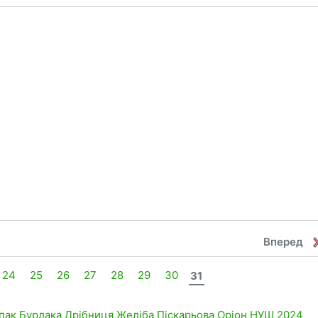
Вперед
24
25
26
27
28
29
30
31
пак
Бурлака
Дрібниця
Желіба
Піскарьова
Оріон
НУШ
2024