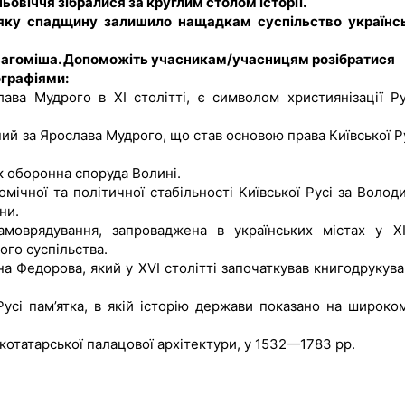
ьовіччя зібралися за круглим столом історії.
 яку спадщину залишило нащадкам суспільство українс
вагоміша. Допоможіть учасникам/учасницям розібратися
ографіями:
лава Мудрого в XI столітті, є символом християнізації Ру
ий за Ярослава Мудрого, що став основою права Київської Ру
к оборонна споруда Волині.
мічної та політичної стабільності Київської Русі за Волод
ни.
амоврядування, запроваджена в українських містах у X
ого суспільства.
на Федорова, який у XVI столітті започаткував книгодрукува
Русі пам’ятка, в якій історію держави показано на широком
котатарської палацової архітектури, у 1532—1783 рр.