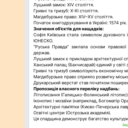
Луцький замок: XIV століття.
Гривні та тризуб: X-XI століття.
Магдебурзьке право: XIV–XV століття.
Початок книгодрукування в Україні: 1574 рік.
Значення об’єктів для нащадків:
Софія Київська стала символом духовного і
ЮНЕСКО.
“Руська Правда” заклала основи правової
держав.
Луцький замок є прикладом архітектурної с
Ханський палац (Бахчисарай) єдиний у світі 
Гривні та тризуб символізують економічну міц
Магдебурзьке право сприяло розвитку місько
Друкарський верстат став початком поширенн
Пропозиція власного переліку надбань:
Літописання (Галицько-Волинський літопис)
Іконопис і мозаїки (наприклад, Богоматір Ора
Архітектурні пам’ятки (Києво-Печерська лав
Освітні центри (Острозька академія).
Ця спадщина демонструє багатство культури,
Ін