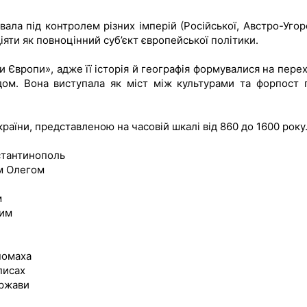
вала під контролем різних імперій (Російської, Австро-Угор
яти як повноцінний суб’єкт європейської політики.
и Європи», адже її історія й географія формувалися на перех
дом. Вона виступала як міст між культурами та форпост 
раїни, представленою на часовій шкалі від 860 до 1600 року
нстантинополь
ем Олегом
м
рим
номаха
описах
ержави