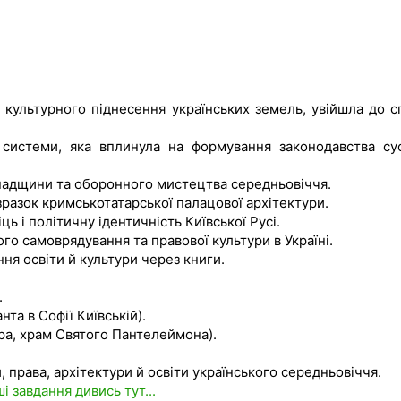
 культурного піднесення українських земель, увійшла до с
 системи, яка вплинула на формування законодавства сус
падщини та оборонного мистецтва середньовіччя.
зразок кримськотатарської палацової архітектури.
ь і політичну ідентичність Київської Русі.
го самоврядування та правової культури в Україні.
я освіти й культури через книги.
.
нта в Софії Київській).
ра, храм Святого Пантелеймона).
 права, архітектури й освіти українського середньовіччя.
ші завдання дивись тут...