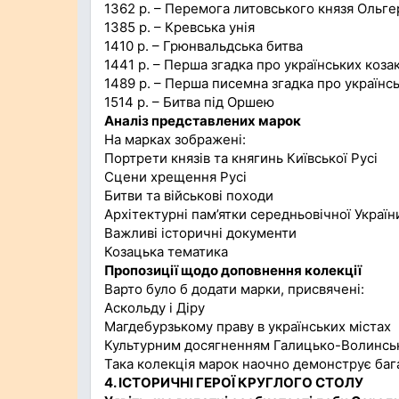
1362 р. – Перемога литовського князя Ольг
1385 р. – Кревська унія
1410 р. – Грюнвальдська битва
1441 р. – Перша згадка про українських козак
1489 р. – Перша писемна згадка про українс
1514 р. – Битва під Оршею
Аналіз представлених марок
На марках зображені:
Портрети князів та княгинь Київської Русі
Сцени хрещення Русі
Битви та військові походи
Архітектурні пам’ятки середньовічної Україн
Важливі історичні документи
Козацька тематика
Пропозиції щодо доповнення колекції
Варто було б додати марки, присвячені:
Аскольду і Діру
Магдебурзькому праву в українських містах
Культурним досягненням Галицько-Волинсь
Така колекція марок наочно демонструє багат
4. ІСТОРИЧНІ ГЕРОЇ КРУГЛОГО СТОЛУ