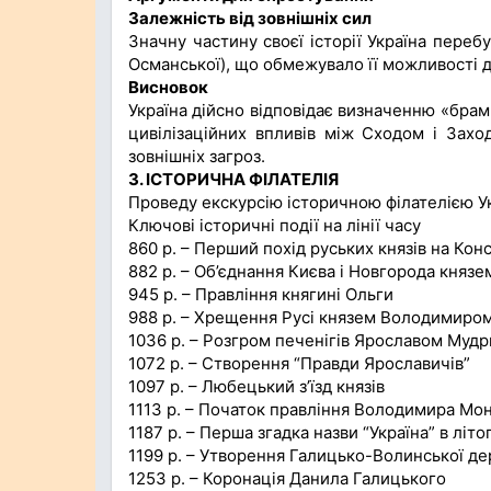
Залежність від зовнішніх сил
Значну частину своєї історії Україна перебу
Османської), що обмежувало її можливості ді
Висновок
Україна дійсно відповідає визначенню «брам
цивілізаційних впливів між Сходом і Захо
зовнішніх загроз.
3. ІСТОРИЧНА ФІЛАТЕЛІЯ
Проведу екскурсію історичною філателією Ук
Ключові історичні події на лінії часу
860 р. – Перший похід руських князів на Ко
882 р. – Об’єднання Києва і Новгорода княз
945 р. – Правління княгині Ольги
988 р. – Хрещення Русі князем Володимиро
1036 р. – Розгром печенігів Ярославом Муд
1072 р. – Створення “Правди Ярославичів”
1097 р. – Любецький з’їзд князів
1113 р. – Початок правління Володимира Мо
1187 р. – Перша згадка назви “Україна” в літ
1199 р. – Утворення Галицько-Волинської д
1253 р. – Коронація Данила Галицького