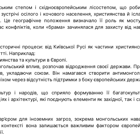
ським степом і східноєвропейським лісостепом, що роби
зустрічі осілого і кочового населення, християнства й ісла
а. Це географічне положення визначало її роль як мост
с конфліктів, коли «брама» зачинялася для захисту від нав
сторичні процеси: від Київської Русі як частини християнс
ітті. Наприклад:
янства та культури в Європі.
онгольський вплив, розпочав відродження своєї держави. Пр
ів, укладаючи союзи. Він намагався створити антимонгол
піхом через відсутність підтримки з боку європейських держ
льтур і народів, що сприяло формуванню її багатокульт
ях і архітектурі, які поєднують елементи як західної, так і с
ар’єром для іноземних загроз, зокрема монгольських нав
у контексті вона залишається важливим фактором європей
ї.