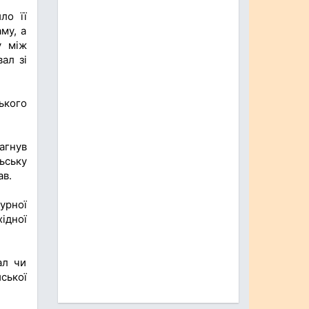
ло її
му, а
у між
ал зі
ького
агнув
ьську
ав.
урної
хідної
ал чи
ської