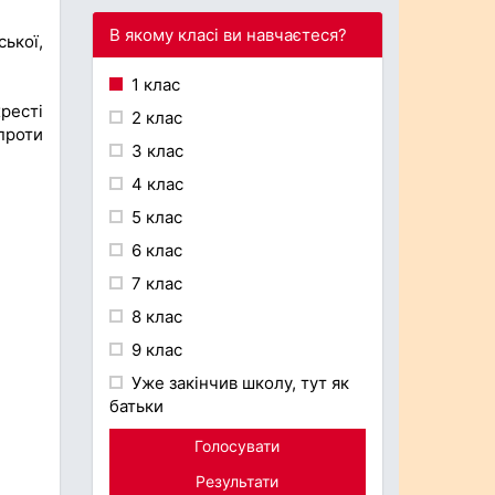
В якому класі ви навчаєтеся?
ської,
1 клас
ресті
2 клас
проти
3 клас
4 клас
.
5 клас
6 клас
7 клас
8 клас
9 клас
Уже закінчив школу, тут як
батьки
Голосувати
Результати