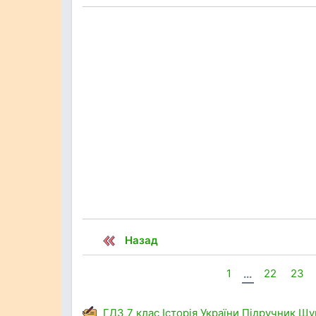
Назад
1
...
22
23
ГДЗ
7 клас
Історія України
Підручник
Щу