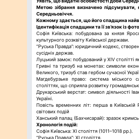
Уявіть, що видатні особистості доби Середн
Метою зібрання визначено підсумувати,
Середньовіччя.
Кожному здається, що його спадщина най
Ідентифікація спадщини та її зв’язок із фот
Софія Київська: побудована за князя Ярос
культурного розквіту Київської держави.
“Руська Правда”: юридичний кодекс, створен
сусідніх держав.
Луцький замок: побудований у XIV столітті я
Гривні та тризуб на монетах: символи еконо
Великого, тризуб став гербом сучасної Украї
Магдебурзьке право: система міського с
століттях, що сприяла розвитку громадянськ
Друкарський верстат: символ діяльності Іва
Україні.
Повість временних літ: перша в Київській 
світових подій
Ханський палац (Бахчисарай): зразок кримсь
Хронологія подій:
Софія Київська: XI століття (1011–1018 рр.).
“Руська Правда”: XI століття.