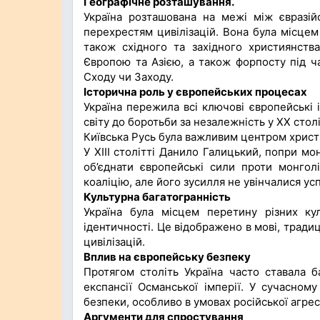
Географічне розташування.
Україна розташована на межі між євразій
перехрестям цивілізацій. Вона була місцем 
також східного та західного християнств
Європою та Азією, а також форпосту під ча
Сходу чи Заходу.
Історична роль у європейських процесах
Україна пережила всі ключові європейські і
світу до боротьби за незалежність у XX стол
Київська Русь була важливим центром христи
У ХІІІ столітті Данило Галицький, попри м
об’єднати європейські сили проти монгол
коаліцію, але його зусилля не увінчалися ус
Культурна багатогранність
Україна була місцем перетину різних ку
ідентичності. Це відображено в мові, традиці
цивілізацій.
Вплив на європейську безпеку
Протягом століть Україна часто ставала б
експансії Османської імперії. У сучасном
безпеки, особливо в умовах російської агресі
Аргументи для спростування