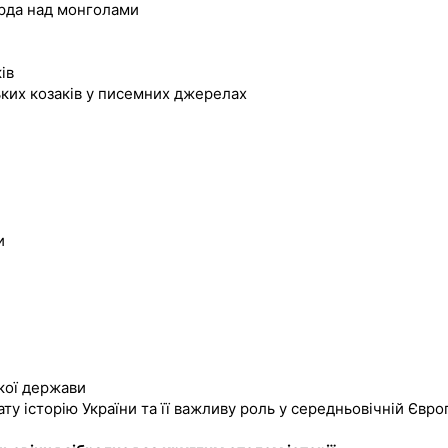
ерда над монголами
ів
ьких козаків у писемних джерелах
и
кої держави
у історію України та її важливу роль у середньовічній Європ