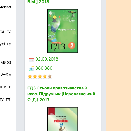
В.М.] 2018
ького
сі та
сі та
02.09.2018
имира
886 886
IV–XV
ння в
ГДЗ Основи правознавства 9
клас. Підручник [Наровлянський
у тлі
О. Д.] 2017