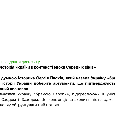
ші завдання дивись тут...
«Історія України в контексті епохи Середніх віків»
 думкою історика Сергія Плохія, який назвав Україну «б
у історії України доберіть аргументи, що підтверджуют
ваний висновок
и»
назвав Україну «брамою Європи», підкреслюючи її унік
 Сходом і Заходом. Ця концепція знаходить підтвердже
озволяє обґрунтувати цей погляд.