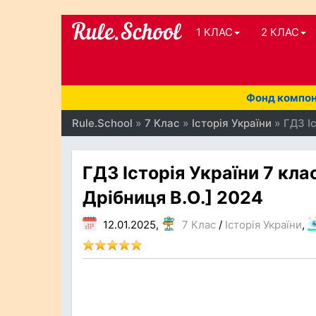
1 КЛАС
2 КЛАС
Фонд компоне
Rule.School
»
7 Клас
»
Історія України
» ГДЗ Іс
ГДЗ Історія України 7 клас
Дрібниця В.О.] 2024
12.01.2025,
7 Клас
/
Історія України
,