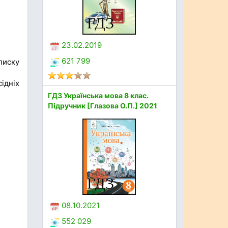
23.02.2019
621 799
писку
ідніх
ГДЗ Українська мова 8 клас.
Підручник [Глазова О.П.] 2021
08.10.2021
552 029