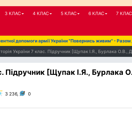
3 КЛАС
4 КЛАС
5 КЛАС
6 КЛАС
7 КЛАС
нтної допомоги армії України "Повернись живим" - Разом
торія України 7 клас. Підручник [Щупак І.Я., Бурлака О.В., 
. Підручник [Щупак І.Я., Бурлака О.
3 236,
0