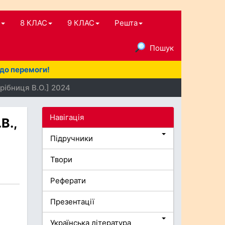
8 КЛАС
9 КЛАС
Решта
Пошук
 до перемоги!
Дрібниця В.О.] 2024
Навігація
В.,
Підручники
Твори
Реферати
Презентації
Українська література