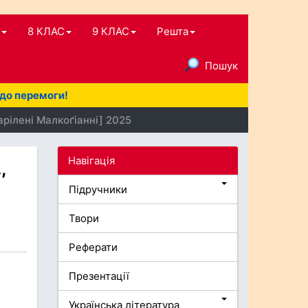
8 КЛАС
9 КЛАС
Решта
Пошук
 до перемоги!
арілені Малкоґіанні] 2025
Навігація
,
Підручники
Твори
Реферати
Презентації
Українська література