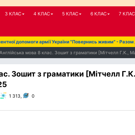
3 КЛАС
4 КЛАС
5 КЛАС
6 КЛАС
7 КЛАС
нтної допомоги армії України "Повернись живим" - Разом
Англійська мова 8 клас. Зошит з граматики [Мітчелл Г.К., М
с. Зошит з граматики [Мітчелл Г.К.
25
,
1 313,
0