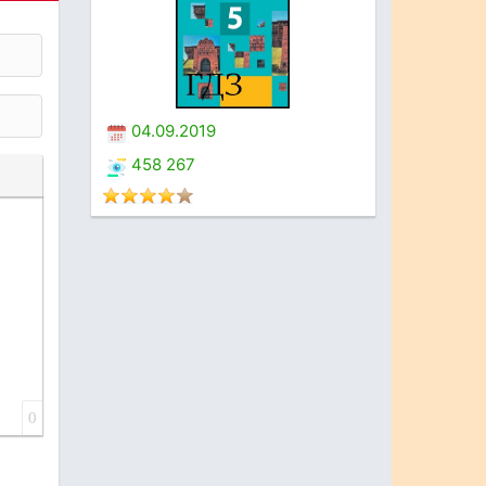
04.09.2019
458 267
0