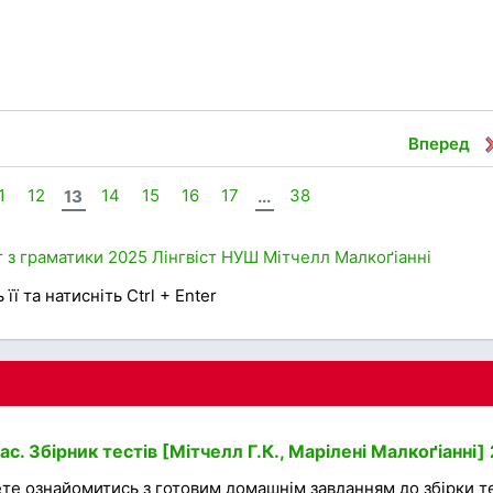
Вперед
1
12
13
14
15
16
17
...
38
 з граматики
2025
Лінгвіст
НУШ
Мітчелл
Малкоґіанні
її та натисніть Ctrl + Enter
с. Збірник тестів [Мітчелл Г.К., Марілені Малкоґіанні]
те ознайомитись з готовим домашнім завданням до збірки т