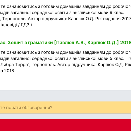
ете ознайомитись з готовим домашнім завданням до робочог
адів загальної середньої освіти з англійської мови 9 клас.
 Тернополь. Автор підручника: Карпюк О.Д. Рік видання 2017
дповіді / ГДЗ /...
ас. Зошит з граматики [Павлюк А.В., Карпюк О.Д.] 201
ете ознайомитись з готовим домашнім завданням до робочог
адів загальної середньої освіти з англійської мови 5 клас. П'
"Либра Терра", Тернополь. Автор підручника: Карпюк О.Д. Рі
 2018...
ете почати обговорення?