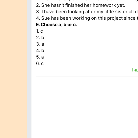
2. She hasn't finished her homework yet.
3. I have been looking after my little sister all d
4. Sue has been working on this project since t
E. Choose a, b or c.
1. c
2. b
3. a
4. b
5. a
6. c
Ін