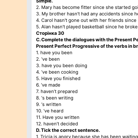
Simple.
2. Mary has become fitter since she started go
3. My brother hasn't had any accidents since h
4. Carol hasn't gone out with her friends since
5. Alan hasn't played basketball since he broke 
Сторінка 30
C. Complete the dialogues with the Present Pe
Present Perfect Progressive of the verbs in b
1. have you been
2. ‘ve been
3. have you been doing
4. ‘ve been cooking
5. Have you finished
6. ‘ve made
7. haven’t prepared
8. ‘s been writing
9. ‘s written
10. ‘ve heard
11. Have you written
12. haven’t decided
D. Tick the correct sentence.
1. Tricia is angry because she has been waiting