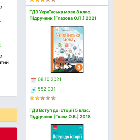
о
ГДЗ Українська мова 8 клас.
Підручник [Глазова О.П.] 2021
.
8
о
ятий
к
08.10.2021
552 031
ГДЗ Вступ до історії 5 клас.
Підручник [Гісем О.В.] 2018