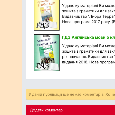
У даному матеріалі Ви мож
зошита з граматики для закл
Видавництво "Либра Терра",
Нова програма 2017 року. (Ві
ГДЗ Англійська мови 5 кл
У даному матеріалі Ви мож
зошита з граматики для закл
рік навчання. Видавництво 
видання 2018. Нова програма
У даній публікації ще немає коментарів. Хоч
Додати коментар