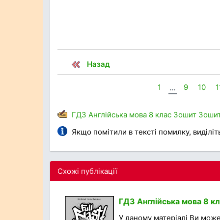
Назад
1
...
9
10
1
ГДЗ
Англійська мова
8 клас
Зошит
Зошит
Якщо помітили в тексті помилку, виділіть 
Схожі публікації
ГДЗ Англійська мова 8 кла
У даному матеріалі Ви може