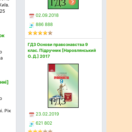
Київ.
025
02.09.2018
886 888
юк
ГДЗ Основи правознавства 9
клас. Підручник [Наровлянський
о
О. Д.] 2017
ка
нні]
о
. Рік
23.02.2019
621 802