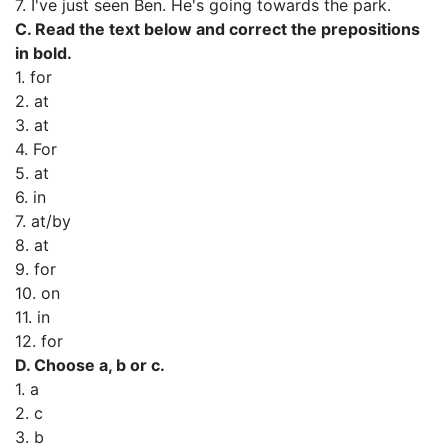
7. I've just seen Ben. He's going towards the park.
C. Read the text below and correct the prepositions
in bold.
1. for
2. at
3. at
4. For
5. at
6. in
7. at/by
8. at
9. for
10. on
11. in
12. for
D. Choose a, b or c.
1. a
2. c
3. b