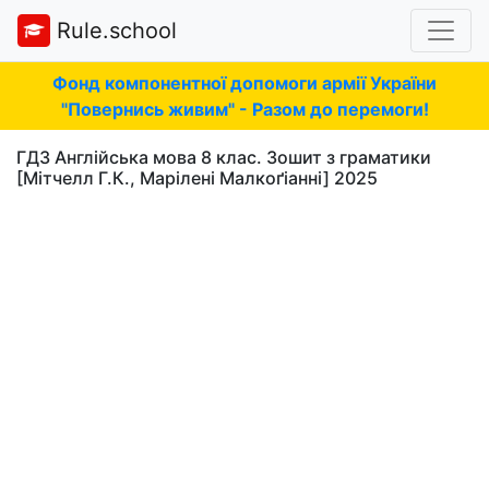
Rule.school
Фонд компонентної допомоги армії України
"Повернись живим" - Разом до перемоги!
ГДЗ Англійська мова 8 клас. Зошит з граматики
[Мітчелл Г.К., Марілені Малкоґіанні] 2025