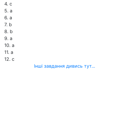
4. c
5. a
6. a
7. b
8. b
9. a
10. a
11. a
12. c
Інші завдання дивись тут...