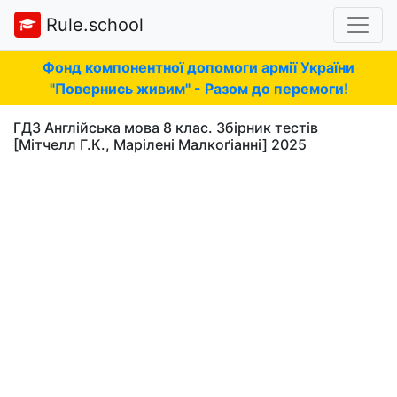
Rule.school
Фонд компонентної допомоги армії України
"Повернись живим" - Разом до перемоги!
ГДЗ Англійська мова 8 клас. Збірник тестів
[Мітчелл Г.К., Марілені Малкоґіанні] 2025