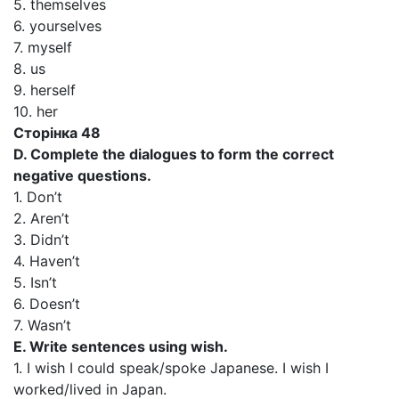
5. themselves
6. yourselves
7. myself
8. us
9. herself
10. her
Сторінка 48
D. Complete the dialogues to form the correct
negative questions.
1. Don’t
2. Aren’t
3. Didn’t
4. Haven’t
5. Isn’t
6. Doesn’t
7. Wasn’t
E. Write sentences using wish.
1. I wish I could speak/spoke Japanese. I wish I
worked/lived in Japan.