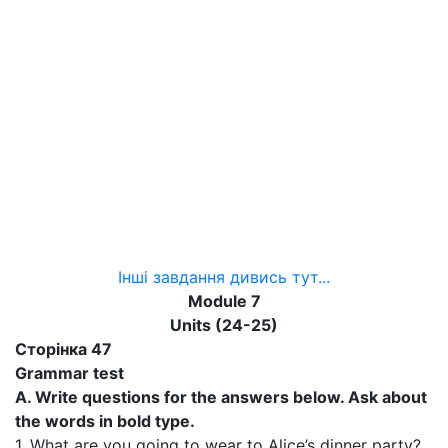
Інші завдання дивись тут...
Module 7
Units (24-25)
Сторінка 47
Grammar test
A. Write questions for the answers below. Ask about
the words in bold type.
1. What are you going to wear to Alice’s dinner party?