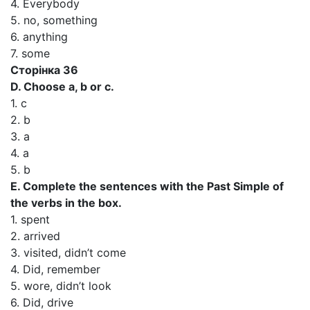
4. Everybody
5. no, something
6. anything
7. some
Сторінка 36
D. Choose a, b or c.
1. c
2. b
3. a
4. a
5. b
E. Complete the sentences with the Past Simple of
the verbs in the box.
1. spent
2. arrived
3. visited, didn’t come
4. Did, remember
5. wore, didn’t look
6. Did, drive