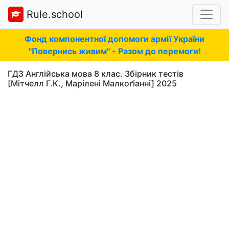
Rule.school
Фонд компонентної допомоги армії України
"Повернись живим" - Разом до перемоги!
ГДЗ Англійська мова 8 клас. Збірник тестів
[Мітчелл Г.К., Марілені Малкоґіанні] 2025