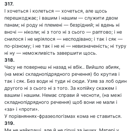
317.
І хочеться і колеться — хочеться, але щось
перешкоджає; і вашим і нашим — служити двом
панам; ні роду ні племені — безрідний; ні вдень ні
вночі — ніколи; ні з того ні з сього — раптово; і не
снилося і не мріялося — несподівано; і так і сяк —
по-різному; і не так і не ні — невизначеність; ні туру
ні ну — неможливість завершити щось.
318.
Часу не повернеш ні назад ні вбік.. Вийшло абияк,
(на межі складнопідрядного речення) бо крутив і
так і сяк. Без води ні туди ні сюди. Узяв за лоб один
другого ні з сього ні з того. За копійку скажем і
вашим і нашим. Немає справи й чесноти, (на межі
складнопідрядного речення) щоб вони не мали і
«за» і «проти».
У порівняннях-фразеологізмах кома не ставиться.
319.
Ми не найкращі, але й не гірші за інших. Матері у