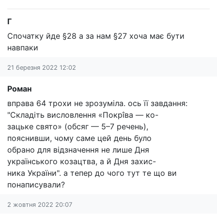
Г
Спочатку йде §28 а за нам §27 хоча має бути
навпаки
21 березня 2022 12:02
Роман
вправа 64 трохи не зрозуміла. ось її завдання:
"Складіть висловлення «Покрîва — ко-
зацьке свято» (обсяг — 5–7 речень),
пояснивши, чому саме цей день було
обрано для відзначення не лише Дня
українського козацтва, а й Дня захис-
ника України". а тепер до чого тут те що ви
понаписували?
2 жовтня 2022 20:07