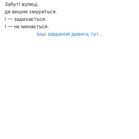
Забуті вулиці,
де вишня хмуриться.
І — задихається.
І — не минається.
Інші завдання дивись тут...