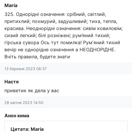
Maria
325. Однорідні означення: срібний, світлий,
притихлий; похмурий, задушливий; тиха, тепла,
красива. Неоднорідні означення: сивім ковиловім;
сизий легкий; білі розніжені; рум’яний тихий;
гірська сувора Ось тут помилка! Рум'яний тихий
вечір не однорідне означення а НЕОДНОРІДНЕ.
Вчіть правила, будете знати
13 березня 2023 08:37
Настя
приветик як дела у вас
28 квітня 2023 14:50
Анон кима
Цитата: Maria