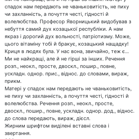
спадок нам передають не чваньковитість, не пиху
чи захланність, а почуття честі, гідності й
волелюбства. Професор Яворницький видобував з
небуття самий дух козацької республіки. А нам
якраз і дорогий дух вольності, патріотизму. Може,
цього вітаміну тобі й бракує, козацький нащадку!
Криця в людях була. У нас вона, звичайно, теж є...
Ми не найкращі, але й не гірші за інших. Речення
розп., неокл., просте, двоскл., пошир., повне,
ускладн. однор. прис., віднос. до словами, вираж,
прикм.
Матері у спадок нам передають не чваньковитість,
не пиху чи захланність, а почуття честі, гідності й
волелюбства. Речення розп., неокл., просте,
двоскл., пошир., повне, ускладн. однор. дод., віднос.
до слова передають, вираж, дієсл.
Жирним шрифтом виділені вставні слова і
звертання.