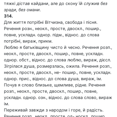
тяжкі
дістав
кайдани, але до скону їй
служив без
зради, без омани
.
314.
Для життя потрібні Вітчизна, свобода і пісня.
Речення розн., неокл., просте, двоскл., пошир.,
повне, ускладн. однор. підм., віднос. до слова
потрібні, вираж, прикм.
Люблю я батьківщину чисто й чесно. Речення розп.,
неокл., просте, двоскл., пошир., повне, ускладн.
однор. обст., віднос. до слова люблю, вираж, дієсл.
Зігрілася душа, розмерзлась, ожила. Речення розп.,
неокл., просте, двоскл., не- пошир., повне, ускладн.
однор. прис., віднос. до слова душа, вираж, ім.
Почув я слово близьке, щемливе, рідне. Речення
розп., неокл., просте, двоскл., пошир., повне,
ускладн. однор. озн., віднос. до слова слово, вираж
ім.
Переживай завжди з народом і горе, й радість.
Речення розп., неокл., просте, од- носкл., пошир.,