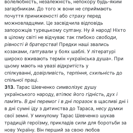
волелюбність, незалежність, непокору будь-яким
загарбникам. До того ж вони не сприймають
почуття
приниженості
або
страху
перед
можновладцями. Це засвідчила відповідь
запорожців турецькому султану. Ну й народ! Ніхто
в цілому світі не відчуває так глибоко
свободи,
рівності й братерства
! Предки наші звались
козаками,
гаптували
у боях шаблі. У літературі
широко вживають термін «українська душа». При
цьому мають на увазі
відкритість
у
спілкуванні,
довірливість, терпіння, схильність
до
спільної праці.
313.
Тарас Шевченко
символізує
душу
українського народу,
втілює
його
гідність, дух і
пам’ять
.
В дні перемог і в дні поразок
в щасливі дні і
в дні сумні
іду
з дитинства до Тараса,
несу
думки
свої земні. У минулому Тарас Шевченко шукав
традицій героїзму, прикладів сили для боротьби за
нову Україну. Він перший за свою любов