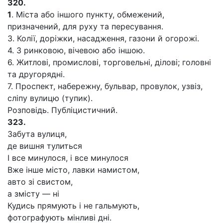
320.
1
. Міста або іншого пункту, обмежений,
призначений, для руху та пересування.
3. Колії, доріжки, насадження, газони й огорожі.
4. З ринковою, вічевою або іншою.
6. Житлові, промислові, торговельні, ділові; головні
та другорядні.
7. Проспект, набережну, бульвар, провулок, узвіз,
сліпу вулицю (тупик).
Розповідь. Публіцистичний.
323.
Забута вулиця,
де вишня тулиться
І все минулося, і все минулося
Вже інше місто, лавки намистом,
авто зі свистом,
а змісту — ні
Кудись прямують і не гальмують,
фотографують мінливі дні.