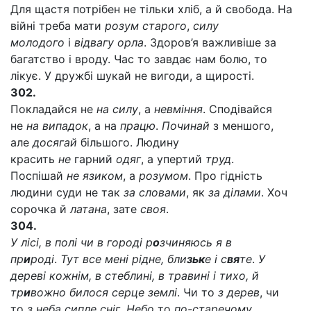
Для щастя потрібен не тільки хліб, а й свобода. На
війні треба мати
розум старого
,
силу
молодого
і
відвагу орла
. Здоров’я важливіше за
багатство і вроду. Час то завдає нам болю, то
лікує. У дружбі шукай не вигоди, а щирості.
302.
Покладайся не
на силу
, а
невміння
. Сподівайся
не
на випадок
, а на
працю
.
Починай
з меншого,
але
досягай
більшого. Людину
красить
не
гарний
одяг
, а упертий
труд
.
Поспішай
не язиком
, а
розумом
. Про гідність
людини суди не так
за словами
, як
за ділами
. Хоч
сорочка й
латана
, зате
своя
.
304.
У лісі, в полі чи в городі р
о
зчиняюсь я в
пр
и
роді
.
Тут все мені рідне, бли
зьк
е і с
вя
те
.
У
дереві кожнім, в стеблині, в травині і тихо, й
тр
и
вожно билося серце землі
. Чи то
з дерев
, чи
то
з неба сипле сніг
.
Небо
то
по-старечому