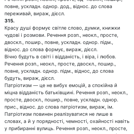
повне, ускладн. однор. дод., віднос. до слова
переживай, вираж, дієсл.
315.
Красу душі формує світле слово, думки, книжки
чудові і розмови. Речення розп., неокл., просте,
двоскл., пошир., повне, ускладн. однор. підм.,
віднос. до слова формує, вираж, дієсл.
Вічно будуть в світі і відданість, і віра, і любов.
Речення розп., неокл., просте, двоскл., пошир.,
повне, ускладн. однор. підм., віднос, до слова
будуть, вираж, дієсл.
Патріотизм — це не вибух емоцій, а спокійна й
міцна відданість батьківщині. Речення розп., неокл.,
просте, двоскл., пошир., повне, ускладн. однор.
прис., віднос. до слова патріотизм, вираж, ім.
Патріотизм повинен реалізуватися не лише в
словах, а й у порядності, чемності, охайності навіть
у прибиранні вулиць. Речення розп., неокл., просте,