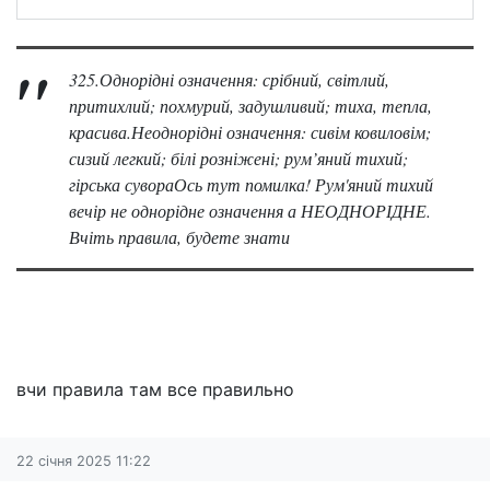
325.Однорідні означення: срібний, світлий,
притихлий; похмурий, задушливий; тиха, тепла,
красива.Неоднорідні означення: сивім ковиловім;
сизий легкий; білі розніжені; рум’яний тихий;
гірська сувораОсь тут помилка! Рум'яний тихий
вечір не однорідне означення а НЕОДНОРІДНЕ.
Вчіть правила, будете знати
вчи правила там все правильно
22 січня 2025 11:22