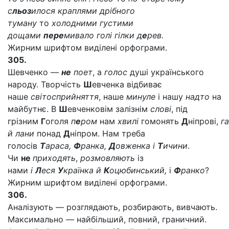
с
льоз
илося краплями дрібного
туману
то
холодними густими
дощами
пере
мивало голі гілки д
е
рев.
Жирним шрифтом виділені орфограми.
305.
Шевченко —
не
поет
, а
голос
душі українського
народу. Творчість
Ш
евченка відбиває
наше
світосприйняття
, наше
минуле
і нашу
надто
на
майбутнє. В
Ш
евченковім залізнім
слові
, під
грізним
Г
оголя
п
е
ром
нам
хвилі
гомонять
Д
ніпрові,
га
й лани
понад
Д
ніпром. Нам треба
голосів
Т
араса,
Ф
ранка,
Д
овженка і
Т
ичини
.
Чи
не
приходять
,
розмовляють
із
нами
і
Л
еся
У
країнка й
К
оцюбинський,
і
Ф
ранко
?
Жирним шрифтом виділені орфограми.
306.
Аналізують — розглядають, розбирають, вивчають.
Максимально — найбільший, повний, граничний.