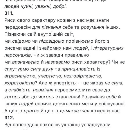
людей
чуйні, уважні, добрі.
311.
Риси свого характеру кожен з нас має знати
передовсім
для пізнання
себе та
розуміння
інших.
Пізнаючи свій внутрішній світ,
ми
свідомо
чи
підсвідомо
порівнюємо його з
рисами вдачі і знайомих нам
людей
, і
літературних
персонажів
. Чи ж завжди правильно
ми
визначаємо
й
називаємо
риси характеру? Чи не
сплутуємо
силу духу
та
принциповість
із
агресивністю, упертістю, незговірливістю,
жорстокістю
? Але ж упертість — це якраз
не сила
,
а
слабкість
,
невміння
переосмислити своє
до
когось
або
до чогось
ставлення! Розуміння с
ебе
й
інших
людей
сприяє досягненню мети у спілкуванні.
А цього
прагне
й цього д
омагається
кожен із нас.
312.
Від попередніх поколінь українці успадкували