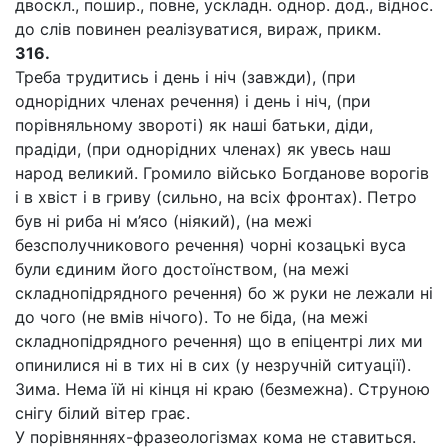
двоскл., пошир., повне, ускладн. однор. дод., віднос.
до слів повинен реалізуватися, вираж, прикм.
316.
Треба трудитись і день і ніч (завжди), (при
однорідних членах речення) і день і ніч, (при
порівняльному звороті) як наші батьки, діди,
прадіди, (при однорідних членах) як увесь наш
народ великий. Громило військо Богданове ворогів
і в хвіст і в гриву (сильно, на всіх фронтах). Петро
був ні риба ні м’ясо (ніякий), (на межі
безсполучникового речення) чорні козацькі вуса
були єдиним його достоїнством, (на межі
складнопідрядного речення) бо ж руки не лежали ні
до чого (не вмів нічого). То не біда, (на межі
складнопідрядного речення) що в епіцентрі лих ми
опинилися ні в тих ні в сих (у незручній ситуації).
Зима. Нема їй ні кінця ні краю (безмежна). Струною
снігу білий вітер грає.
У порівняннях-фразеологізмах кома не ставиться.