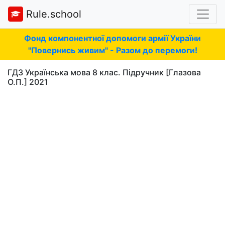
Rule.school
Фонд компонентної допомоги армії України
"Повернись живим" - Разом до перемоги!
ГДЗ Українська мова 8 клас. Підручник [Глазова
О.П.] 2021