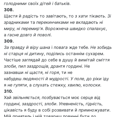
голодними
своїх
дітей і батьків
.
308.
Щастя
й
радість
то
завітають
, то
з хати тікають
.
Зі
зрадниками
та
перекинчиками не вкладають ні
миру, ні перемир'я
.
Ворожнеча швидко спалахує
,
а
гасне довго й поволі
.
309.
За правду й вipy шана
і
повага
жде тебе.
Не зобидь
ні старця ні дитину
,
поділись
останнім сухарем.
Частіше
заглядай
до себе в душу й
вимітай сміття
злоби, пил заздрощів, дрантя гордині
. Не
зазнавши
ні щастя, ні горя
, ти не
набудеш
людяності й мудрості. У поле, до ріки
іду
я
не гуляти
, а
слухать стежку, хвилю, колоски.
310.
Хай
звільняється, позбувається
моє серце
від
гордині, заздрості, злоби
.
Упевненість, гідність,
цікавість
я буду в собі розвивати й
примножувати
.
Мій
приятель
і мій
товариш
повинні бути до