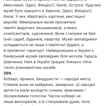
Миколаєві, Одесі, Феодосії, Києві, Острозі.
Художні
музеї було відкрито
в Харкові, Одесі, Феодосії,
Києві.
У них зберігають
картини, мистецькі
вироби.
Меморіальні музеї присвячені
пам’яті
видатних письменників, учених,
композиторів, художників.
Вони створені на базі
їхніх
садиб, будинків, квартир.
Музеї-заповідники
складаються не лише з пам’ятної
будівлі
, а
й
прилеглої території
. Найвідомішим в Україні є
Канівський музей-заповідник біля могили Тараса
Шевченка. Нині в Україні працює близько п’яти
тисяч різноманітних музеїв.
299.
Кобзарі, лірники, бандуристи
— народні митці.
Співали вони
на майданах, ярмарках.
Ці народні
артисти мали володіти
гучним, приємним і
проникливим
голосом. Часом кобзарі не
лише
виконували
, а й
створювали думи, пісні,