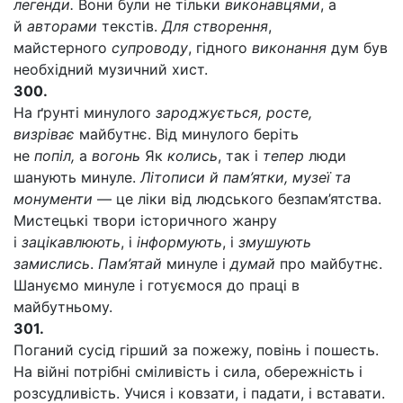
легенди.
Вони були не тільки
виконавцями
, а
й
авторами
текстів.
Для створення
,
майстерного
супроводу
, гідного
виконання
дум був
необхідний музичний хист.
300.
На ґрунті минулого
зароджується, росте,
визріває
майбутнє. Від минулого беріть
не
попіл,
а
вогонь
Як
колись
, так і
тепер
люди
шанують минуле.
Літописи й пам’ятки, музеї та
монументи
— це ліки від людського безпам’ятства.
Мистецькі твори історичного жанру
і
зацікавлюють
, і
інформують
, і
змушують
замислись
.
Пам’ятай
минуле і
думай
про майбутнє.
Шануємо минуле і готуємося до праці в
майбутньому.
301.
Поганий сусід гірший за пожежу, повінь і пошесть.
На війні потрібні сміливість і сила, обережність і
розсудливість. Учися і ковзати, і падати, і вставати.