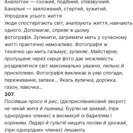
Аналогічні — схожий, подібний, співзвучний.
Банальні — заяложений, стертий, зужитий.
Упродовж усього життя
люди
спостерігають
світ,
аналізують
життя,
навчають
одного.
Допомагає
,
сприяє
в цьому
фотографія.
Зупинити
,
загримати
мить у сучасному
житті практично неможливо. Фотографія ж
технічно цю мить
гальмує
,
зупиняє
.
Майстерне,
пропущене через серце
фото дає можливість
роздивлятися світ максимально
уважно, пильно й
прискіпливо
. Фотографія викликає в уяві
спогади
,
переживання, запахи... Якась
вуличка, доріжка,
газон, лавочка...
307.
Посіявши
просо й рис
, (дієприслівниковий зворот)
не чекай
жита й пшениці.
Бур’ян
не зривай
, (при
однорідних членах) а
висмикуй із бадиллям і
корінням
.
Ледарі й гультяї нищать посіви й урожай
,
(при однорідних членах)
лишають