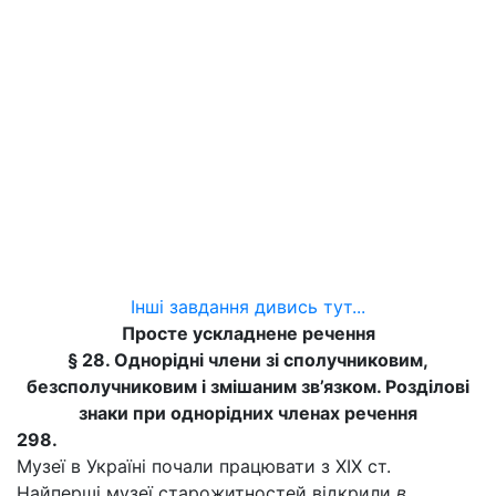
Інші завдання дивись тут...
Просте ускладнене речення
§ 28. Однорідні члени зі сполучниковим,
безсполучниковим і змішаним зв’язком. Розділові
знаки при однорідних членах речення
298.
Музеї в Україні почали працювати з XIX ст.
Найперші музеї старожитностей відкрили
в