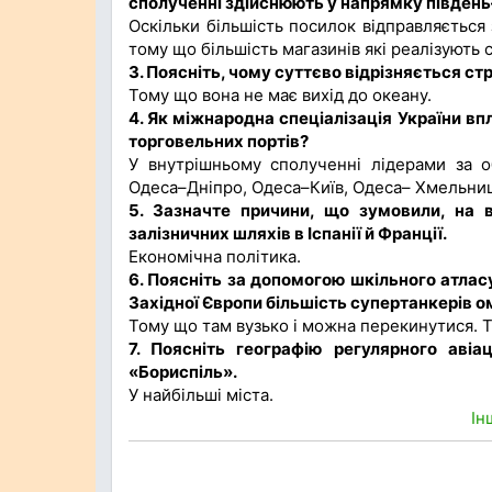
сполученні здійснюють у напрямку південь–
Оскільки більшість посилок відправляється 
тому що більшість магазинів які реалізують с
3. Поясніть, чому суттєво відрізняється с
Тому що вона не має вихід до океану.
4. Як міжнародна спеціалізація України в
торговельних портів?
У внутрішньому сполученні лідерами за 
Одеса–Дніпро, Одеса–Київ, Одеса– Хмельни
5. Зазначте причини, що зумовили, на 
залізничних шляхів в Іспанії й Франції.
Економічна політика.
6. Поясніть за допомогою шкільного атласу
Західної Європи більшість супертанкерів о
Тому що там вузько і можна перекинутися. Т
7. Поясніть географію регулярного аві
«Бориспіль».
У найбільші міста.
Ін