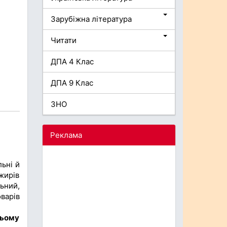
Зарубіжна література
Читати
ДПА 4 Клас
ДПА 9 Клас
ЗНО
Реклама
ьні й
жирів
ьний,
варів
ньому