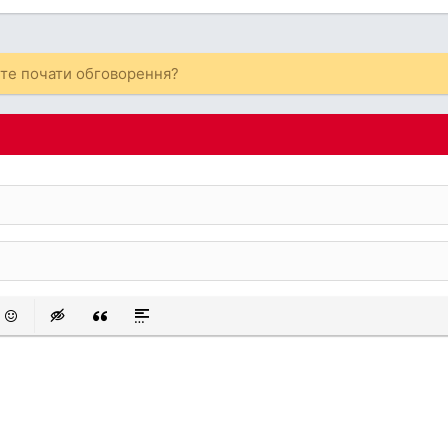
ете почати обговорення?
 список
аний список
смайли
Insert hidden text
Insert Quote
Insert spoiler