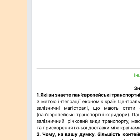
Ін
Зн
1. Які ви знаєте пан’європейські транспорт
З метою інтеграції економік країн Централь
залізничні магістралі, що мають стати
(пан’європейські транспортні коридори). Па
залізничний, річковий види транспорту, ма
та прискорення їхньої доставки між країнами
2. Чому, на вашу думку, більшість конте