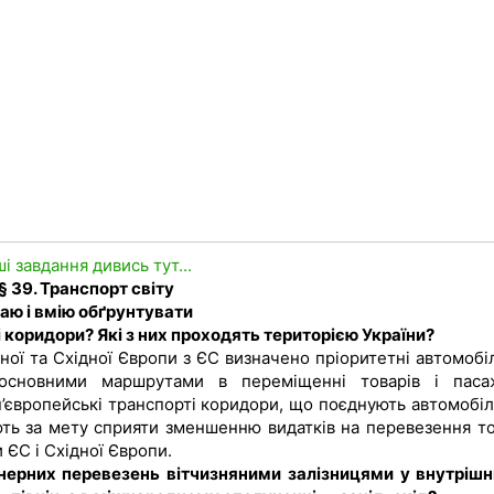
ші завдання дивись тут...
§ 39. Транспорт світу
аю і вмію обґрунтувати
ні коридори? Які з них проходять територією України?
ної та Східної Європи з ЄС визначено пріоритетні автомобіл
 основними маршрутами в переміщенні товарів і паса
н’європейські транспорті коридори, що поєднують автомобіл
ють за мету сприяти зменшенню видатків на перевезення то
 ЄС і Східної Європи.
йнерних перевезень вітчизняними залізницями у внутріш