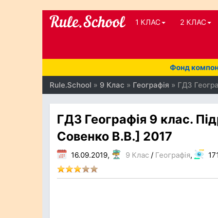
1 КЛАС
2 КЛАС
Фонд компоне
Rule.School
»
9 Клас
»
Географія
» ГДЗ Географ
ГДЗ Географія 9 клас. Підр
Совенко В.В.] 2017
16.09.2019,
9 Клас
/
Географія
,
17