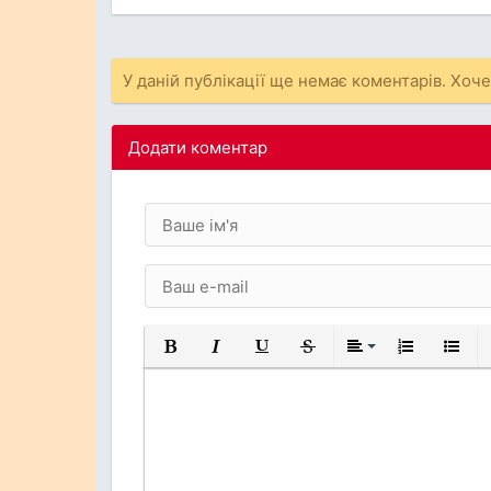
У даній публікації ще немає коментарів. Хоч
Додати коментар
Жирний
Курсив
Підкреслений
Закреслений
Вирівнювання
Нумерований
Марков