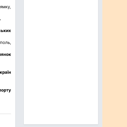
ямку,
.
ських
поль,
лянок
країн
порту