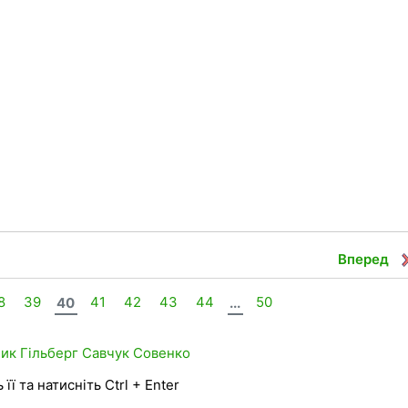
Вперед
8
39
40
41
42
43
44
...
50
ник
Гільберг
Савчук
Совенко
її та натисніть Ctrl + Enter