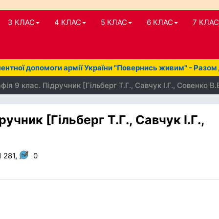
3 КЛАС
4 КЛАС
5 КЛАС
6 КЛАС
7 КЛАС
нтної допомоги армії України "Повернись живим" - Разом
ія 9 клас. Підручник [Гільберг Т.Г., Савчук І.Г., Совенко В.
учник [Гільберг Т.Г., Савчук І.Г.,
1 281,
0