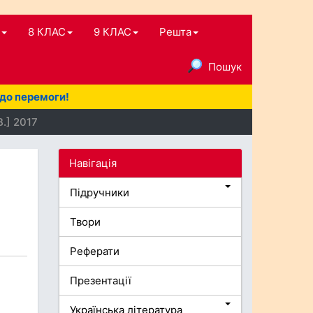
8 КЛАС
9 КЛАС
Решта
Пошук
 до перемоги!
В.] 2017
Навігація
Підручники
Твори
Реферати
Презентації
Українська література