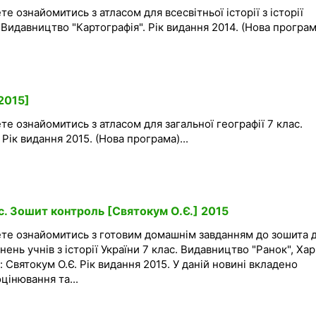
е ознайомитись з атласом для всесвітньої історії з історії
 Видавництво "Картографія". Рік видання 2014. (Нова програма
[2015]
те ознайомитись з атласом для загальної географії 7 клас.
Рік видання 2015. (Нова програма)...
ас. Зошит контроль [Святокум О.Є.] 2015
ете ознайомитись з готовим домашнім завданням до зошита 
нь учнів з історії України 7 клас. Видавництво "Ранок", Хар
 Святокум О.Є. Рік видання 2015. У даній новині вкладено
цінювання та...