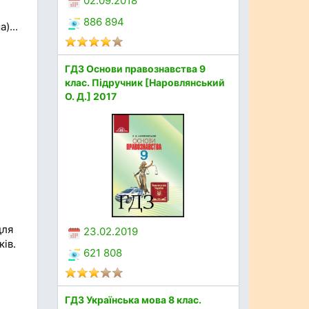
02.09.2018
886 894
)...
ГДЗ Основи правознавства 9
клас. Підручник [Наровлянський
О. Д.] 2017
для
23.02.2019
ків.
621 808
ГДЗ Українська мова 8 клас.