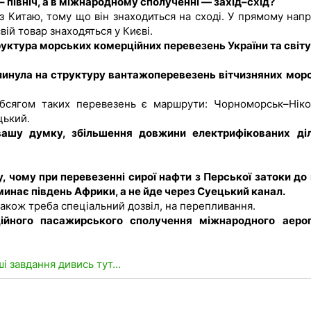
 північ, а в міжнародному сполученні — захід–схід?
з Китаю, тому що він знаходиться на сході. У прямому напр
вій товар знаходяться у Києві.
труктура морських комерційних перевезень України та світу
плинула на структуру вантажоперевезень вітчизняних мор
обсягом таких перевезень є маршрути: Чорноморськ–Ніко
цький.
вашу думку, збільшення довжини електрифікованих ді
, чому при перевезенні сирої нафти з Перської затоки до 
минає південь Африки, а не йде через Суецький канал.
акож треба спеціальний дозвіл, на перепливання.
аційного пасажирського сполучення міжнародного аеро
ші завдання дивись тут...