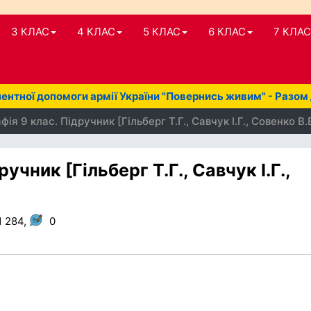
3 КЛАС
4 КЛАС
5 КЛАС
6 КЛАС
7 КЛАС
нтної допомоги армії України "Повернись живим" - Разом
ія 9 клас. Підручник [Гільберг Т.Г., Савчук І.Г., Совенко В.
учник [Гільберг Т.Г., Савчук І.Г.,
1 284,
0