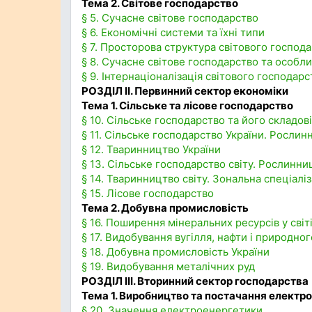
Тема 2. Світове господарство
§ 5. Сучасне світове господарство
§ 6. Економічні системи та їхні типи
§ 7. Просторова структура світового господ
§ 8. Сучасне світове господарство та особли
§ 9. Інтернаціоналізація світового господарс
РОЗДІЛ ІI. Первинний сектор економіки
Тема 1. Сільське та лісове господарство
§ 10. Сільське господарство та його складові
§ 11. Сільське господарство України. Рослин
§ 12. Тваринництво України
§ 13. Сільське господарство світу. Рослинни
§ 14. Тваринництво світу. Зональна спеціалі
§ 15. Лісове господарство
Тема 2. Добувна промисловість
§ 16. Поширення мінеральних ресурсів у світ
§ 17. Видобування вугілля, нафти і природног
§ 18. Добувна промисловість України
§ 19. Видобування металічних руд
РОЗДІЛ ІII. Вторинний сектор господарства
Тема 1. Виробництво та постачання електро
§ 20. Значення електроенергетики