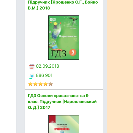
Підручник [Ярошенко О.Г., Бойко
В.М.] 2018
02.09.2018
886 901
ГДЗ Основи правознавства 9
клас. Підручник [Наровлянський
О. Д.] 2017