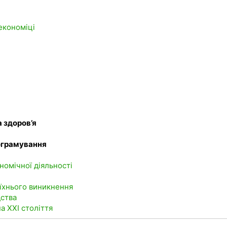
 економіці
а здоров’я
рограмування
номічної діяльності
 їхнього виникнення
дства
а ХХІ століття