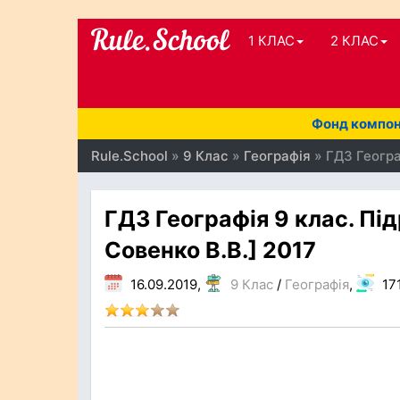
1 КЛАС
2 КЛАС
Фонд компоне
Rule.School
»
9 Клас
»
Географія
» ГДЗ Географ
ГДЗ Географія 9 клас. Підр
Совенко В.В.] 2017
16.09.2019,
9 Клас
/
Географія
,
17