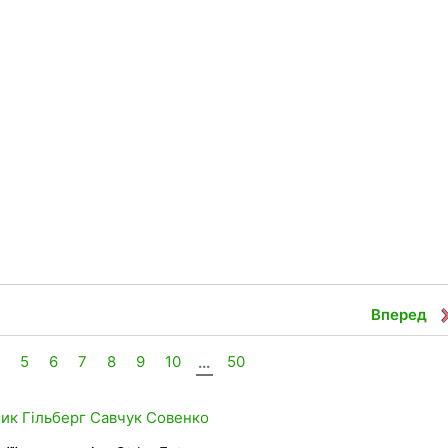
Вперед
4
5
6
7
8
9
10
...
50
ник
Гільберг
Савчук
Совенко