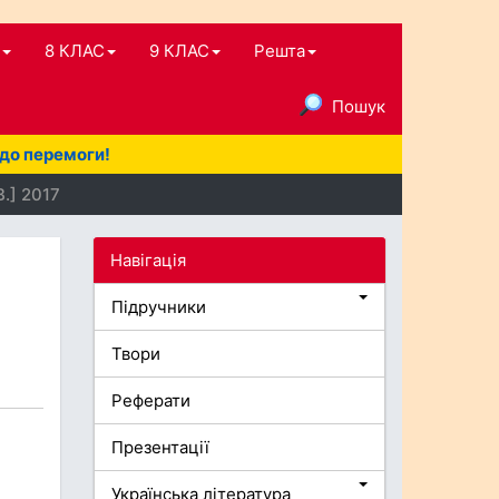
8 КЛАС
9 КЛАС
Решта
Пошук
 до перемоги!
В.] 2017
Навігація
Підручники
Твори
Реферати
Презентації
Українська література