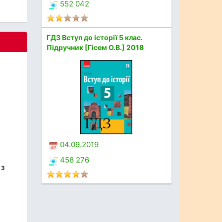
552 042
ГДЗ Вступ до історії 5 клас.
Підручник [Гісем О.В.] 2018
04.09.2019
458 276
 з