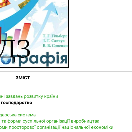
ЗМІСТ
нні завдань розвитку країни
е господарство
одарська система
 та форми суспільної організації виробництва
ми просторової організації національної економіки