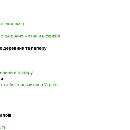
 в економіці
кольорових металів в Україні
о деревини та паперу
ревини й паперу
ня
 та його розвиток в Україні
напоїв
іті