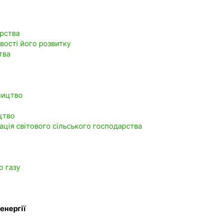
арства
вості його розвитку
тва
ництво
цтво
зація світового сільського господарства
і
о газу
енергії