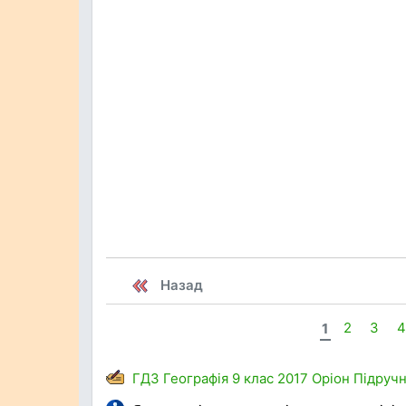
Назад
1
2
3
ГДЗ
Географія
9 клас
2017
Оріон
Підруч