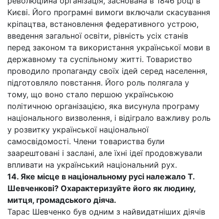
революційна організація, заснована в 1846 році в
Києві. Його програмні вимоги включали скасування
кріпацтва, встановлення федеративного устрою,
введення загальної освіти, рівність усіх станів
перед законом та використання української мови в
державному та суспільному житті. Товариство
проводило пропаганду своїх ідей серед населення,
підготовляло повстання. Його роль полягала у
тому, що воно стало першою українською
політичною організацією, яка висунула програму
національного визволення, і відіграло важливу роль
у розвитку української національної
самосвідомості. Члени товариства були
заарештовані і заслані, але їхні ідеї продовжували
впливати на український національний рух.
14. Яке місце в національному русі належало Т.
Шевченкові? Охарактеризуйте його як людину,
митця, громадського діяча.
Тарас Шевченко був одним з найвидатніших діячів