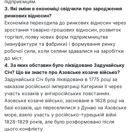
підприємцям.
3. Які зміни в економіці свідчили про зародження
ринкових відносин?
Економіка переходила до ринкових відносин через
зростання товарно-грошових відносин, розвиток
торгівлі, появу нових форм підприємництва
(мануфактури та фабрики) і формування ринку
робочої сили, коли селяни здавалися на заробітки
до міст.
4. За яких обставин було ліквідовано Задунайську
Січ? Що ви знаєте про Азовське козаче військо?
Задунайська Січ була ліквідована в 1775 році за
наказом російської імператриці Катерини II через
участь козаків у антиросійських повстаннях.
Азовське козаче військо, засноване в 1828 році на
базі козаків, що переселилися з Дунаю на Азовське
море, взяло участь у російсько-турецькій війні
1828-1829 років, але було розформовано після
цього конфлікту.