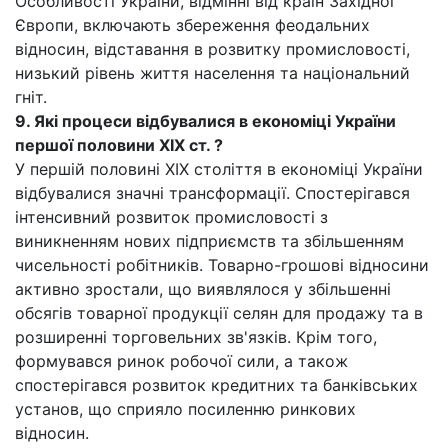
Особливості України, відмінні від країн Західної
Європи, включають збереження феодальних
відносин, відставання в розвитку промисловості,
низький рівень життя населення та національний
гніт.
9. Які процеси відбувалися в економіці України
першої половини XIX ст. ?
У першій половині XIX століття в економіці України
відбувалися значні трансформації. Спостерігався
інтенсивний розвиток промисловості з
виникненням нових підприємств та збільшенням
чисельності робітників. Товарно-грошові відносини
активно зростали, що виявлялося у збільшенні
обсягів товарної продукції селян для продажу та в
розширенні торговельних зв'язків. Крім того,
формувався ринок робочої сили, а також
спостерігався розвиток кредитних та банківських
установ, що сприяло посиленню ринкових
відносин.