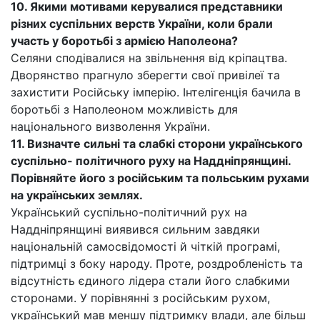
10. Якими мотивами керувалися представники
різних суспільних верств України, коли брали
участь у боротьбі з армією Наполеона?
Селяни сподівалися на звільнення від кріпацтва.
Дворянство прагнуло зберегти свої привілеї та
захистити Російську імперію. Інтелігенція бачила в
боротьбі з Наполеоном можливість для
національного визволення України.
11. Визначте сильні та слабкі сторони українського
суспільно- політичного руху на Наддніпрянщині.
Порівняйте його
з
російським та польським рухами
на українських землях.
Український суспільно-політичний рух на
Наддніпрянщині виявився сильним завдяки
національній самосвідомості й чіткій програмі,
підтримці з боку народу. Проте, роздробленість та
відсутність єдиного лідера стали його слабкими
сторонами. У порівнянні з російським рухом,
український мав меншу підтримку влади, але більш