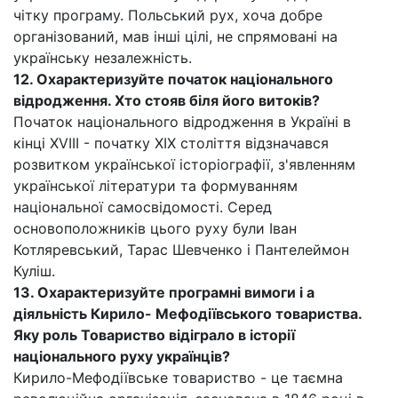
чітку програму. Польський рух, хоча добре
організований, мав інші цілі, не спрямовані на
українську незалежність.
12. Охарактеризуйте початок національного
відродження. Хто стояв біля його витоків?
Початок національного відродження в Україні в
кінці XVIII - початку XIX століття відзначався
розвитком української історіографії, з'явленням
української літератури та формуванням
національної самосвідомості. Серед
основоположників цього руху були Іван
Котляревський, Тарас Шевченко і Пантелеймон
Куліш.
13. Охарактеризуйте програмні вимоги і а
діяльність Кирило- Мефодіївського товариства.
Яку роль Товариство відіграло в історії
національного руху українців?
Кирило-Мефодіївське товариство - це таємна