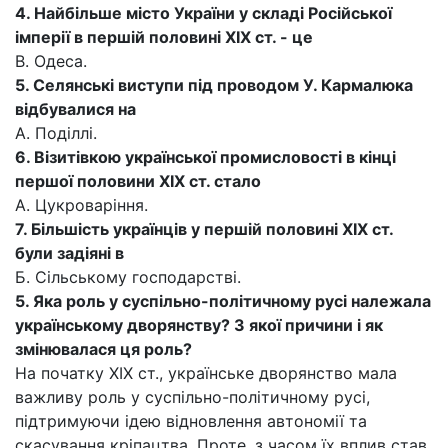
4. Найбільше місто України у складі Російської
імперії в першій половині XIX ст. - це
В. Одеса.
5. Селянські виступи під проводом У. Кармалюка
відбувалися на
А. Поділлі.
6. Візитівкою української промисловості в кінці
першої половини XIX ст. стало
А. Цукроваріння.
7. Більшість українців у першій половині XIX ст.
були задіяні в
Б. Сільському господарстві.
5. Яка роль у суспільно-політичному русі належала
українському дворянству? З якої причини і як
змінювалася ця роль?
На початку XIX ст., українське дворянство мала
важливу роль у суспільно-політичному русі,
підтримуючи ідею відновлення автономії та
скасування кріпацтва. Проте, з часом їх вплив став