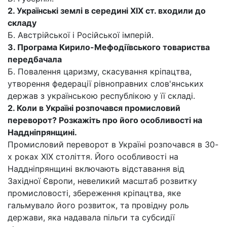
2. Українські землі в середині XIX ст. входили до
складу
Б. Австрійської і Російської імперій.
3. Програма Кирило-Мефодіївського товариства
передбачала
Б. Повалення царизму, скасування кріпацтва,
утворення федерації рівноправних слов'янських
держав з українською республікою у її складі.
2.
Коли в
Україні розпочався промисловий
переворот? Розкажіть про його особливості на
Наддніпрянщині.
Промисловий переворот в Україні розпочався в 30-
х роках XIX століття. Його особливості на
Наддніпрянщині включають відставання від
Західної Європи, невеликий масштаб розвитку
промисловості, збереження кріпацтва, яке
гальмувало його розвиток, та провідну роль
держави, яка надавала пільги та субсидії