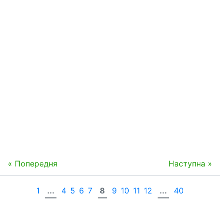
« Попередня
Наступна »
1
...
4
5
6
7
8
9
10
11
12
...
40