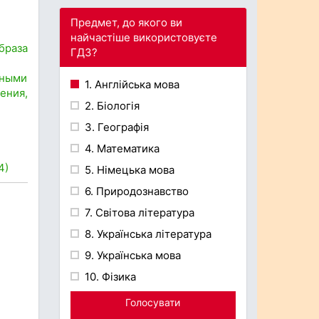
Предмет, до якого ви
найчастіше використовуєте
браза
ГДЗ?
чными
1. Англійська мова
ения,
2. Біологія
3. Географія
4. Математика
4)
5. Німецька мова
6. Природознавство
7. Світова література
8. Українська література
9. Українська мова
10. Фізика
Голосувати