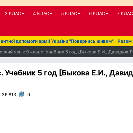
3 КЛАС
4 КЛАС
5 КЛАС
6 КЛАС
7 КЛАС
нтної допомоги армії України "Повернись живим" - Разом
ский язык 9 класс. Учебник 5 год [Быкова Е.И., Давидюк Л.В
. Учебник 5 год [Быкова Е.И., Дави
36 813,
0