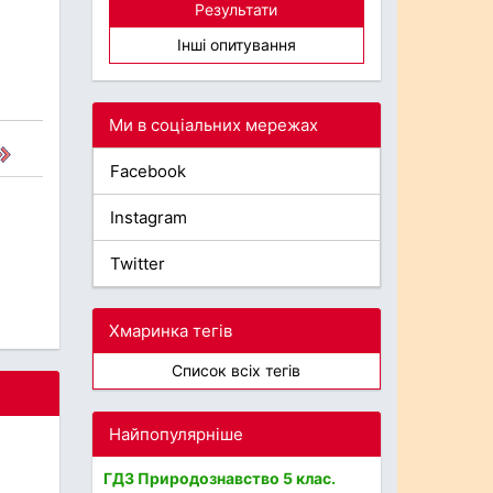
Результати
Інші опитування
Ми в соціальних мережах
Facebook
Instagram
Twitter
Хмаринка тегів
Список всіх тегів
Найпопулярніше
ГДЗ Природознавство 5 клас.