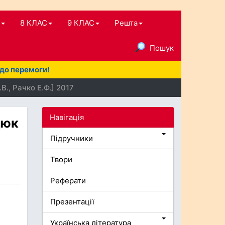
8 КЛАС
9 КЛАС
Решта
Пошук
 до перемоги!
., Рачко Е.Ф.] 2017
Навігація
дюк
Підручники
Твори
Реферати
Презентації
Українська література