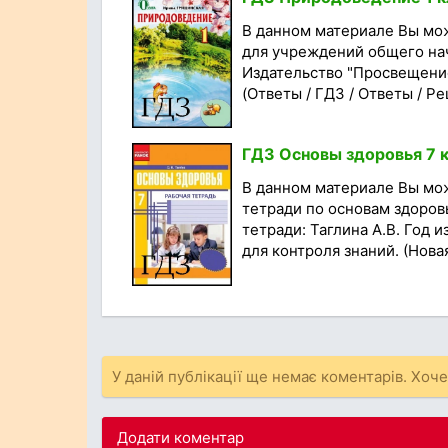
В данном материале Вы мо
для учреждений общего нач
Издательство "Просвещение
(Ответы / ГДЗ / Ответы / Ре
ГДЗ Основы здоровья 7 к
В данном материале Вы мо
тетради по основам здоровь
тетради: Таглина А.В. Год 
для контроля знаний. (Новая
У даній публікації ще немає коментарів. Хоч
Додати коментар