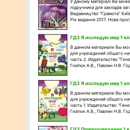
У даному матеріалі Ви мож
підручника для закладів заг
Видавництво "Грамота" Київ.
Рік видання 2017. Нова прог
ГДЗ Я исследую мир 1 кла
В данном материале Вы мо
для учреждений общего нач
часть 2. Издательство "Гене
Гнатюк А.В., Павлин Н.В. Год
ГДЗ Я исследую мир 1 кла
В данном материале Вы мо
для учреждений общего нач
часть 1. Издательство "Гене
Гнатюк А.В., Павлин Н.В. Год
ГДЗ Природоведение 1 кл