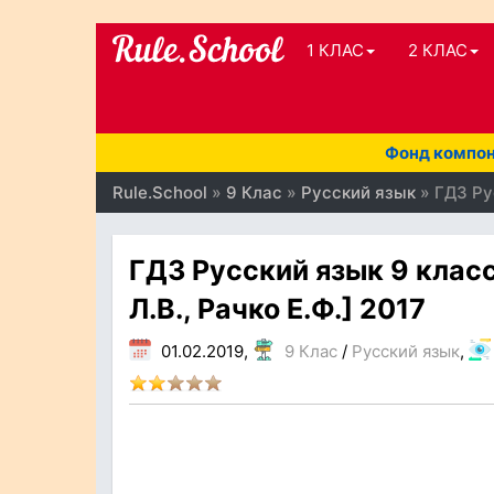
1 КЛАС
2 КЛАС
Фонд компоне
Rule.School
»
9 Клас
»
Руcский язык
» ГДЗ Рус
ГДЗ Русский язык 9 класс
Л.В., Рачко Е.Ф.] 2017
01.02.2019,
9 Клас
/
Руcский язык
,