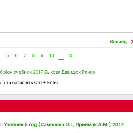
Вперед
4
5
6
7
8
9
10
...
15
Оріон
Учебник
2017
Быкова
Давидюк
Рачко
її та натисніть Ctrl + Enter
. Учебник 5 год [Самонова О.І., Приймак А.М.] 2017