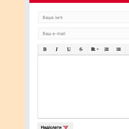
Жирний
Курсив
Підкреслений
Закреслений
Вирівнювання
Нумерований
Марков
Надіслати