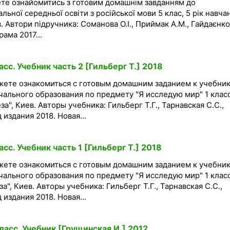
ете ознайомитись з готовим домашнім завданням до
альної середньої освіти з російської мови 5 клас, 5 рік навча
 Автори підручника: Соманова О.І., Приймак А.М., Гайдаєнко 
рама 2017...
сс. Учебник часть 2 [Гильберг Т.] 2018
жете ознакомиться с готовым домашним заданием к учебни
ального образования по предмету "Я исследую мир" 1 клас
за", Киев. Авторы учебника: Гильберг Т.Г., Тарнавская С.С.,
 издания 2018. Новая...
сс. Учебник часть 1 [Гильберг Т.] 2018
жете ознакомиться с готовым домашним заданием к учебни
ального образования по предмету "Я исследую мир" 1 клас
за", Киев. Авторы учебника: Гильберг Т.Г., Тарнавская С.С.,
 издания 2018. Новая...
асс. Учебник [Грущинская И.] 2012