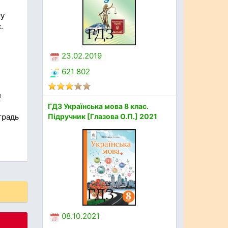
ку
.
23.02.2019
621 802
й
ГДЗ Українська мова 8 клас.
Підручник [Глазова О.П.] 2021
традь
08.10.2021