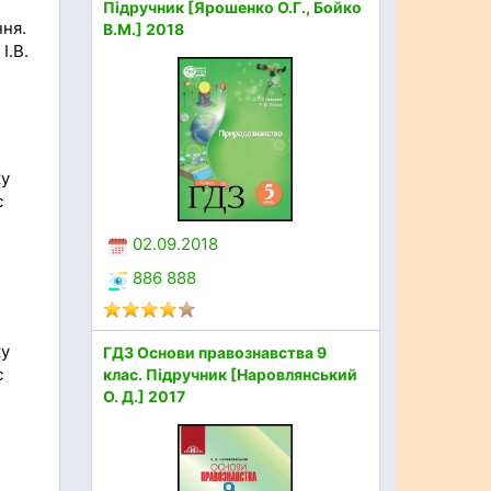
Підручник [Ярошенко О.Г., Бойко
ння.
В.М.] 2018
І.В.
ку
с
02.09.2018
886 888
ку
ГДЗ Основи правознавства 9
с
клас. Підручник [Наровлянський
О. Д.] 2017