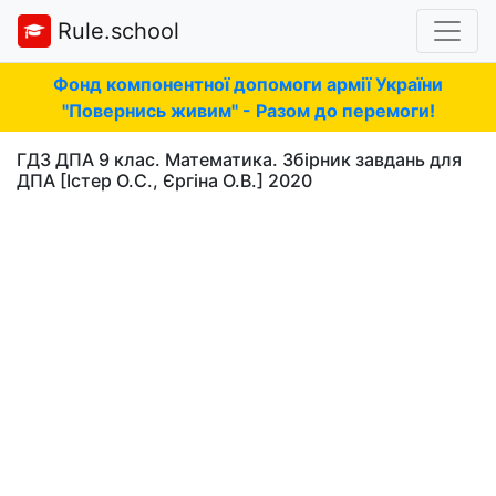
Rule.school
Фонд компонентної допомоги армії України
"Повернись живим" - Разом до перемоги!
ГДЗ ДПА 9 клас. Математика. Збірник завдань для
ДПА [Істер О.С., Єргіна О.В.] 2020