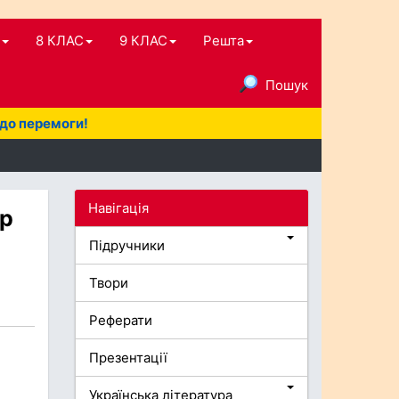
8 КЛАС
9 КЛАС
Решта
Пошук
 до перемоги!
Навігація
ер
Підручники
Твори
Реферати
Презентації
Українська література