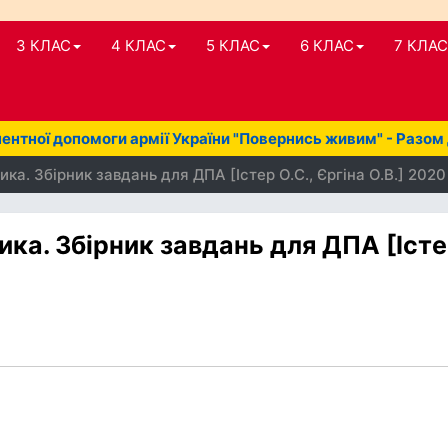
3 КЛАС
4 КЛАС
5 КЛАС
6 КЛАС
7 КЛАС
нтної допомоги армії України "Повернись живим" - Разом
ка. Збірник завдань для ДПА [Істер О.С., Єргіна О.В.] 2020
ка. Збірник завдань для ДПА [Іст