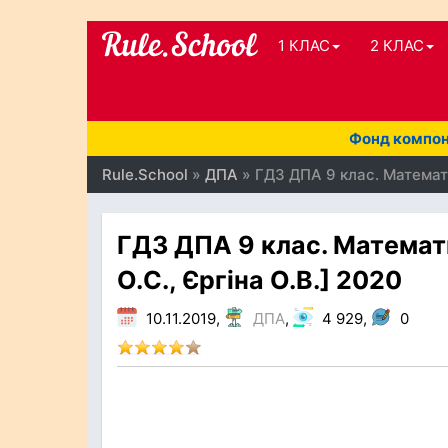
1 КЛАС
2 КЛАС
Фонд компоне
Rule.School
»
ДПА
» ГДЗ ДПА 9 клас. Математи
ГДЗ ДПА 9 клас. Математи
О.С., Єргіна О.В.] 2020
10.11.2019,
ДПА
,
4 929,
0