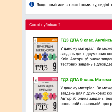
Якщо помітили в тексті помилку, виділіть 
Схожі публікації
ГДЗ ДПА 9 клас. Англійсь
У даному матеріалі Ви мож
завдань для підсумкових кон
Київ. Автори збірника завда
тестових завдань відповідає.
ГДЗ ДПА 9 клас. Математи
У даному матеріалі Ви мож
завдань для підсумкових кон
Автор збірника завдань: Бев
оновленій навчальній програ