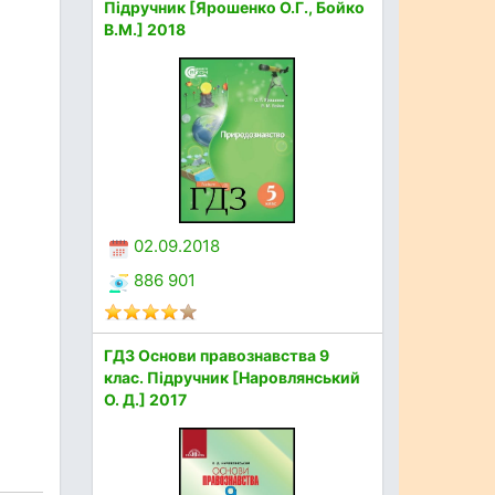
Підручник [Ярошенко О.Г., Бойко
В.М.] 2018
02.09.2018
886 901
ГДЗ Основи правознавства 9
клас. Підручник [Наровлянський
О. Д.] 2017