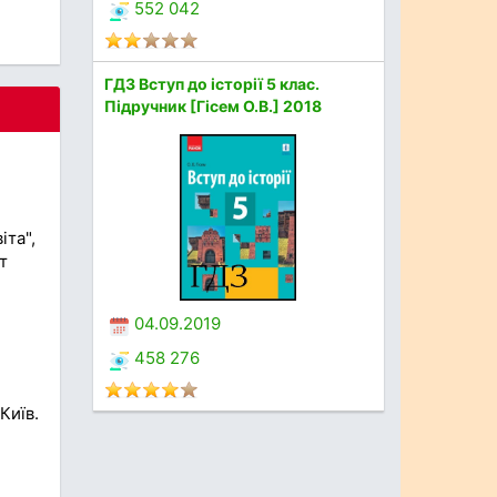
552 042
ГДЗ Вступ до історії 5 клас.
Підручник [Гісем О.В.] 2018
іта",
т
04.09.2019
458 276
Київ.