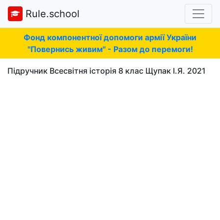
Rule.school
Фонд компонентної допомоги армії України
"Повернись живим" - Разом до перемоги!
Підручник Всесвітня історія 8 клас Щупак І.Я. 2021