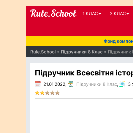
1 КЛАС
2 КЛАС
Фонд компоне
Rule.School
»
Підручники 8 Клас
» Підручник В
Підручник Всесвітня істор
21.01.2022,
Підручники 8 Клас
,
3 