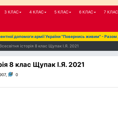
3 КЛАС
4 КЛАС
5 КЛАС
6 КЛАС
7 КЛАС
нтної допомоги армії України "Повернись живим" - Разом
сесвітня історія 8 клас Щупак І.Я. 2021
ія 8 клас Щупак І.Я. 2021
907,
0