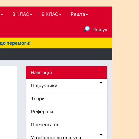
8 КЛАС
9 КЛАС
Решта
Пошук
 до перемоги!
Навігація
Підручники
Твори
Реферати
Презентації
Українська література