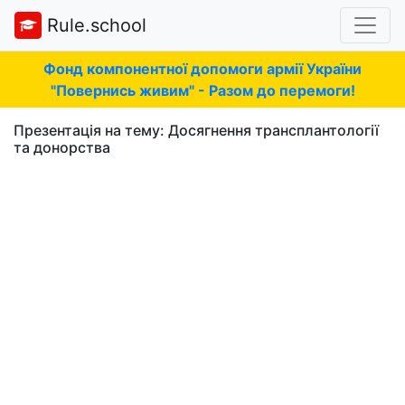
Rule.school
Фонд компонентної допомоги армії України
"Повернись живим" - Разом до перемоги!
Презентація на тему: Досягнення трансплантології
та донорства