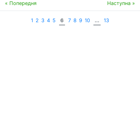
« Попередня
Наступна »
1
2
3
4
5
6
7
8
9
10
...
13