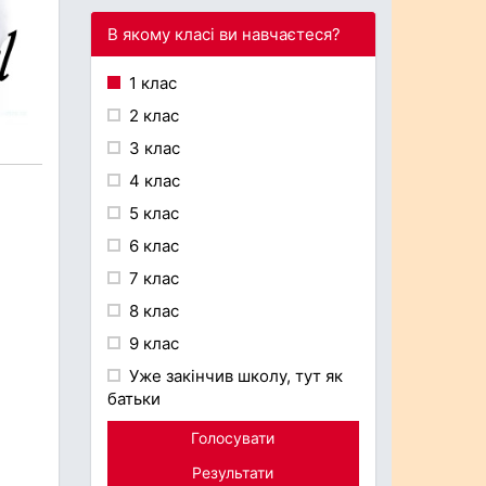
В якому класі ви навчаєтеся?
1 клас
2 клас
3 клас
4 клас
5 клас
6 клас
7 клас
8 клас
9 клас
Уже закінчив школу, тут як
батьки
Голосувати
Результати