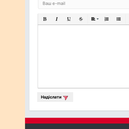
Жирний
Курсив
Підкреслений
Закреслений
Вирівнювання
Нумерований
Марков
Надіслати