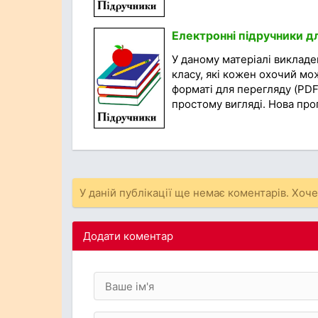
Електронні підручники д
У даному матеріалі викладен
класу, які кожен охочий мо
форматі для перегляду (PDF
простому вигляді. Нова прог
У даній публікації ще немає коментарів. Хоч
Додати коментар