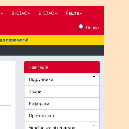
8 КЛАС
9 КЛАС
Решта
Пошук
 до перемоги!
Навігація
Підручники
Твори
Реферати
Презентації
Українська література