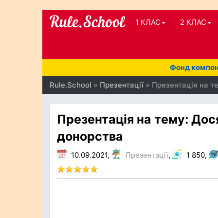
1 КЛАС
2 КЛАС
Фонд компоне
Rule.School
»
Презентації
» Презентація на т
Презентація на тему: Дос
донорства
10.09.2021,
Презентації
,
1 850,