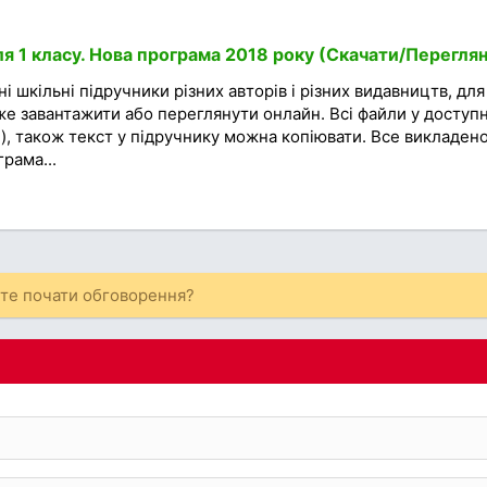
ля 1 класу. Нова програма 2018 року (Скачати/Перегля
і шкільні підручники різних авторів і різних видавництв, для
же завантажити або переглянути онлайн. Всі файли у доступ
), також текст у підручнику можна копіювати. Все викладено
рама...
ете почати обговорення?