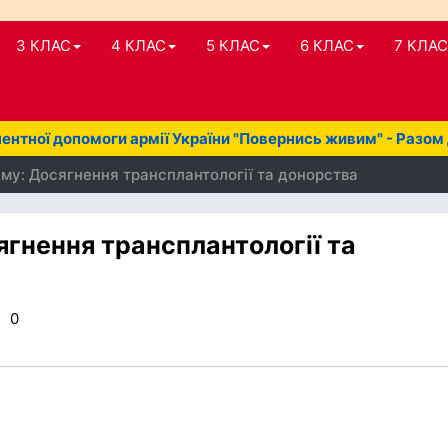
3 КЛАС
4 КЛАС
5 КЛАС
6 КЛАС
7 КЛАС
нтної допомоги армії України "Повернись живим" - Разом
ему: Досягнення трансплантології та донорства
ягнення трансплантології та
0