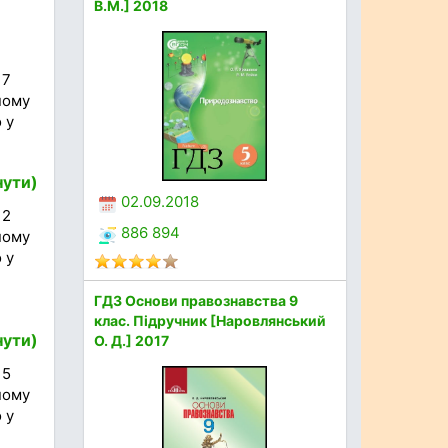
В.М.] 2018
 7
ному
 у
нути)
02.09.2018
 2
886 894
ному
 у
ГДЗ Основи правознавства 9
клас. Підручник [Наровлянський
нути)
О. Д.] 2017
 5
ному
 у