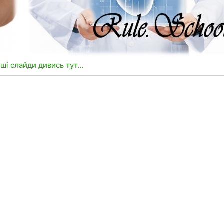
нші слайди дивись тут...