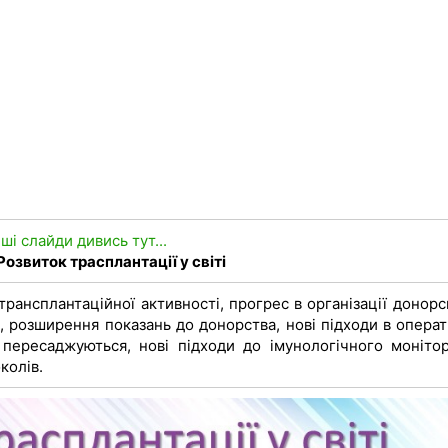
нші слайди дивись тут...
Розвиток трасплантації у світі
 трансплантаційної активності, прогрес в організації донор
, розширення показань до донорства, нові підходи в операт
 пересаджуються, нові підходи до імунологічного монітор
колів.