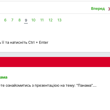
Вперед
6
7
8
9
10
11
12
13
її та натисніть Ctrl + Enter
нама
те ознайомитись з презентацією на тему: "Панама"....