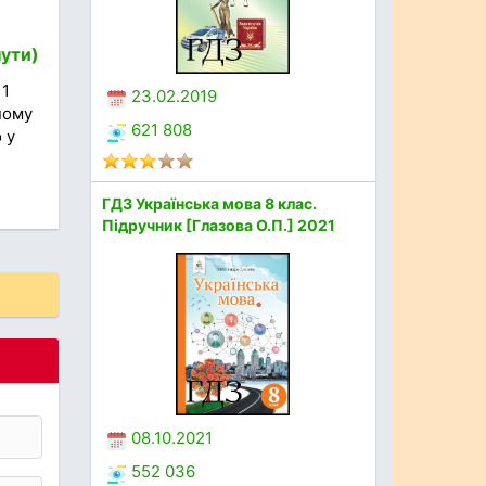
нути)
 1
23.02.2019
ному
621 808
 у
ГДЗ Українська мова 8 клас.
Підручник [Глазова О.П.] 2021
08.10.2021
552 036