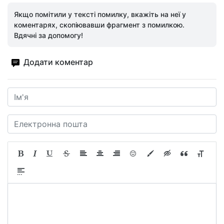
Якщо помітили у тексті помилку, вкажіть на неї у
коментарях, скопіювавши фрагмент з помилкою.
Вдячні за допомогу!
Додати коментар