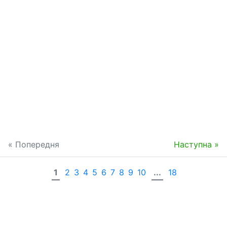
« Попередня
Наступна »
1
2
3
4
5
6
7
8
9
10
...
18