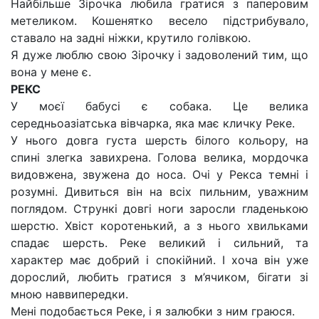
Найбільше Зірочка любила гратися з паперовим
метеликом. Кошенятко весело підстрибувало,
ставало на задні ніжки, крутило голівкою.
Я дуже люблю свою Зірочку і задоволений тим, що
вона у мене є.
РЕКС
У моєї бабусі є собака. Це велика
середньоазіатська вівчарка, яка має кличку Реке.
У нього довга густа шерсть білого кольору, на
спині злегка завихрена. Голова велика, мордочка
видовжена, звужена до носа. Очі у Рекса темні і
розумні. Дивиться він на всіх пильним, уважним
поглядом. Стрункі довгі ноги заросли гладенькою
шерстю. Хвіст коротенький, а з нього хвильками
спадає шерсть. Реке великий і сильний, та
характер має добрий і спокійний. І хоча він уже
дорослий, любить гратися з м’ячиком, бігати зі
мною наввипередки.
Мені подобається Реке, і я залюбки з ним граюся.