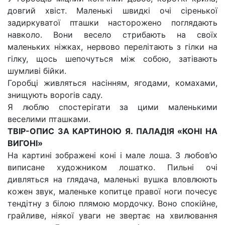
довгий хвіст. Маленькі швидкі очі сіренької
задиркуватої пташки насторожено поглядають
навколо. Вони весело стрибають на своїх
маленьких ніжках, нервово перелітають з гілки на
гілку, щось шепочуться між собою, затівають
шумливі бійки.
Горобці живляться насінням, ягодами, комахами,
знищують ворогів саду.
Я люблю спостерігати за цими маленькими
веселими пташками.
ТВІР-ОПИС ЗА КАРТИНОЮ Я. ПАЛАДІЯ «КОНІ НА
ВИГОНІ»
На картині зображені коні і мале лоша. З любов’ю
виписане художником лошатко. Пильні очі
дивляться на глядача, маленькі вушка вловлюють
кожен звук, маленьке копитце правої ноги почесує
тендітну з білою плямою мордочку. Воно спокійне,
грайливе, ніякої уваги не звертає на хвилювання