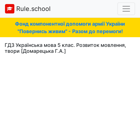
Rule.school
Фонд компонентної допомоги армії України
"Повернись живим" - Разом до перемоги!
ГДЗ Українська мова 5 клас. Розвиток мовлення,
твори [Домарецька Г.А.]