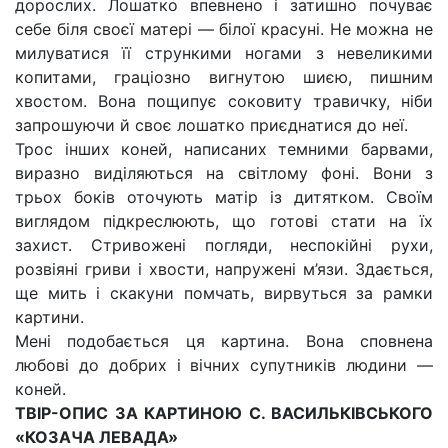
дорослих. Лошатко впевнено і затишно почуває
себе біля своєї матері — білої красуні. Не можна не
милуватися її стрункими ногами з невеликими
копитами, граціозно вигнутою шиєю, пишним
хвостом. Вона пощипує соковиту травичку, ніби
запрошуючи й своє лошатко приєднатися до неї.
Трос інших коней, написаних темними барвами,
виразно виділяються на світлому фоні. Вони з
трьох боків оточують матір із дитятком. Своїм
виглядом підкреслюють, що готові стати на їх
захист. Стривожені погляди, неспокійні рухи,
розвіяні гриви і хвости, напружені м’язи. Здається,
ще мить і скакуни помчать, вирвуться за рамки
картини.
Мені подобається ця картина. Вона сповнена
любові до добрих і вічних супутників людини —
коней.
ТВІР-ОПИС ЗА КАРТИНОЮ С. ВАСИЛЬКІВСЬКОГО
«КОЗАЧА ЛЕВАДА»