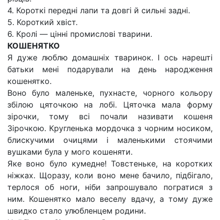
4. Короткі передні лапи та довгі й сильні задні.
5. Короткий хвіст.
6. Кролі — цінні промислові тварини.
КОШЕНЯТКО
Я дуже люблю домашніх тваринок. І ось нарешті
батьки мені подарували на день народження
кошенятко.
Воно було маленьке, пухнасте, чорного кольору
збілою цяточкою на лобі. Цяточка мала форму
зірочки, тому всі почали називати кошеня
Зірочкою. Кругленька мордочка з чорним носиком,
блискучими очицями і маленькими стоячими
вушками була у мого кошеняти.
Яке воно було кумедне! Товстеньке, на коротких
ніжках. Щоразу, коли воно мене бачило, підбігало,
терлося об ноги, ніби запрошувало погратися з
ним. Кошенятко мало веселу вдачу, а тому дуже
швидко стало улюбленцем родини.