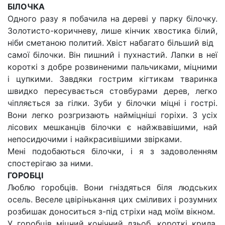
БІЛОЧКА
Одного разу я побачила на дереві у парку білочку.
Золотисто-коричневу, лише кінчик хвостика білий,
ніби сметаною политий. Хвіст набагато більший від
самої білочки. Він пишний і пухнастий. Лапки в неї
короткі з добре розвиненими пальчиками, міцними
і цупкими. Завдяки гострим кігтикам тваринка
швидко пересувається стовбурами дерев, легко
чіпляється за гілки. Зуби у білочки міцні і гострі.
Вони легко розгризають найміцніші горіхи. З усіх
лісових мешканців білочки є найжвавішими, най
непосидючими і найкрасивішими звірками.
Мені подобаються білочки, і я з задоволенням
спостерігаю за ними.
ГОРОБЦІ
Люблю горобців. Вони гніздяться біля людських
осель. Веселе цвірінькання цих сміливих і розумних
розбишак доноситься з-під стріхи над моїм вікном.
У горобців міцний конічний дзьоб, короткі крила,