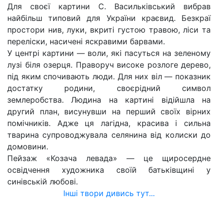
Для своєї картини С. Васильківський вибрав
найбільш типовий для України краєвид. Безкраї
простори нив, луки, вкриті густою травою, ліси та
переліски, насичені яскравими барвами.
У центрі картини — воли, які пасуться на зеленому
лузі біля озерця. Праворуч високе розлоге дерево,
під яким спочивають люди. Для них віл — показник
достатку родини, своєрідний символ
землеробства. Людина на картині відійшла на
другий план, висунувши на перший своїх вірних
помічників. Адже ця лагідна, красива і сильна
тварина супроводжувала селянина від колиски до
домовини.
Пейзаж «Козача левада» — це щиросердне
освідчення художника своїй батьківщині у
синівській любові.
Інші твори дивись тут...