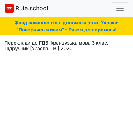
Rule.school
Фонд компонентної допомоги армії України
"Повернись живим" - Разом до перемоги!
Переклади до ГДЗ Французька мова 3 клас.
Підручник [Ураєва І. В.] 2020