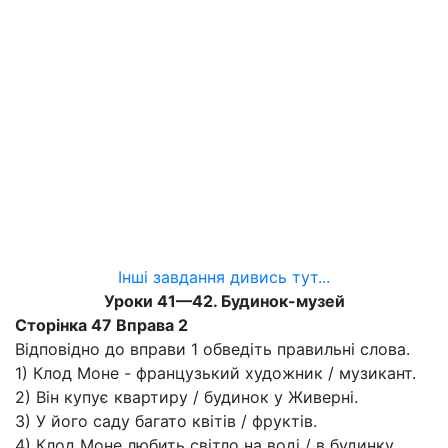
Інші завдання дивись тут...
Уроки 41—42. Будинок-музей
Сторінка 47 Вправа 2
Відповідно до вправи 1 обведіть правильні слова.
1) Клод Моне - французький художник / музикант.
2) Він купує квартиру / будинок у Живерні.
3) У його саду багато квітів / фруктів.
4) Клод Моне любить світло на воді / в будинку.