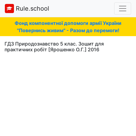
Rule.school
Фонд компонентної допомоги армії України
"Повернись живим" - Разом до перемоги!
ГДЗ Природознавство 5 клас. Зошит для
практичних робіт [Ярошенко О.Г.] 2016