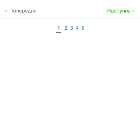
« Попередня
Наступна »
1
2
3
4
5