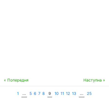
« Попередня
Наступна »
1
...
5
6
7
8
9
10
11
12
13
...
25