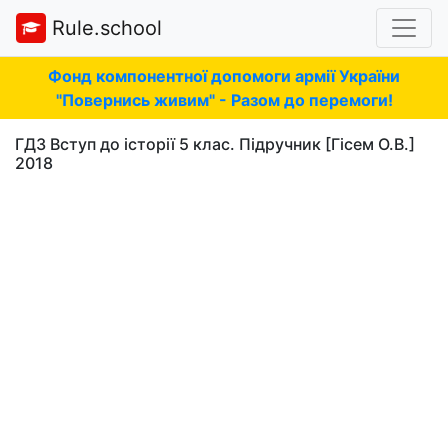
Rule.school
Фонд компонентної допомоги армії України
"Повернись живим" - Разом до перемоги!
ГДЗ Вступ до історії 5 клас. Підручник [Гісем О.В.]
2018