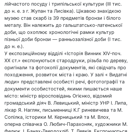
лійчастого посуду і трипільської культури (III тис.
до н. е. з г. Жупан та Лисівка). Цікавою знахідкою
музею став скарб із 39 предметів бронзи і білого
металу. Він належить до гальштатсько-латенської
доби, що охоплює хронологічні рамки культур
пізньої доби бронзи — ранньозалізної доби (І тис.
до н. е.).
У експозиційному відділі «Історія Винник XIV-поч.
XX ст.» експонуються стародруки, різьба по дереву,
оригінали та фотокопії документів, які свідчать про
походження, розвиток міста і краю. У залі « Видатні
люди» представлені особисті речі, фототографії та
документи особистостей, якими пишається наше
місто: міністр віросповідань Огієнко, відомий
громадський діяч В. Левицький, міністр УНР І. Липа,
лікар Я. Нагляк, письменниці К.Г риневичева та М.
Сопілка, історики М. Керницький та М. Влох,
оперна співачка О. Любич-Парахоняк, художники М.
Федюк, І. Банах-Твердохліб, Т. Левків. Експонуються