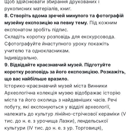
Щоб здійснювати збирання друкованих і
рукописних матеріалів, книг.
8. Створіть вдома зречей минулого та фотографій
музейну експозицію на певну тему.
Під кожним
експонатом зробіть підпис.
Складіть коротку розповідь для екскурсовода.
Сфотографуйте йнаступного уроку покажіть
учителю та однокласникам.
Індивідуально.
9. Відвідайте краєзнавчий музей. Підготуйте
коротку розповідь за його експозицією. Розкажіть,
що вас найбільше вразило.
Історико-краєзнавчий музей міста Винники
Археологічна колекція музею відображає історію
міста та його околиць з найдавніших часів. Речі
побуту, які експонуються у відділі археології,
належать до культур лінійно-стрічкової кераміки (V
тис. до н. е. з урочища Лазки), лендельської
культури (IV тис. до н. е. з ур. Торговиця),