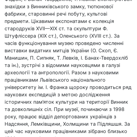
знахідки з Винниківського замку, тютюнової
фабрики, старовинні речі побуту, культові
предмети. Цікавими експонатами є колекція
стародруків XVII—XIX ст. та скульптури Ф.
Штуфліссера (XIX ст.), Оленського (XVIII ст.). За
часів функціонування музею проведено численні
виставки видатних митців України (О. Скоп, Є.
Манишин, П. Сипняк, Т. Левків, І. Банах-Твердохліб
та ін.), зустрічі з відомими науковцями в галузі
археології та антропології. Разом з науковими
працівниками Львівського національного
університету ім. І. Франка щороку проводиться ряд
наукових експедицій з метою дослідження
історичних пам’яток культури на території Винник
та довколишніх сіл. При музеї, починаючи з 1998
року, працює відділ депортованих українців з
Надсяння, Лемківщини, Холмщини та Підляшшя. За
цей час науковими працівниками зібрано близько