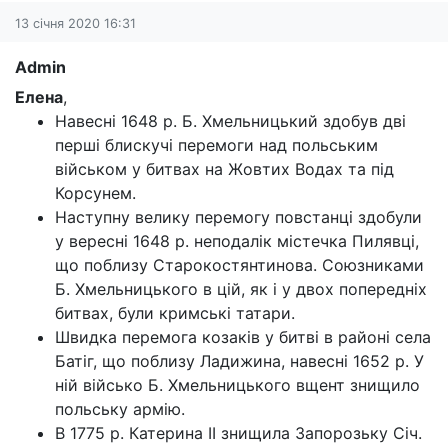
13 січня 2020 16:31
Admin
Елена
,
Навесні 1648 р. Б. Хмельницький здобув дві
перші блискучі перемоги над польським
військом у битвах на Жовтих Водах та під
Корсунем.
Наступну велику перемогу повстанці здобули
у вересні 1648 р. неподалік містечка Пилявці,
що поблизу Старокостянтинова. Союзниками
Б. Хмельницького в цій, як і у двох попередніх
битвах, були кримські татари.
Швидка перемога козаків у битві в районі села
Батіг, що поблизу Ладижина, навесні 1652 р. У
ній військо Б. Хмельницького вщент знищило
польську армію.
В 1775 р. Катерина II знищила Запорозьку Січ.