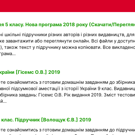
ля 5 класу. Нова програма 2018 року (Скачати/Перегля
і шкільні підручники різних авторів і різних видавництв, для
же завантажити або переглянути онлайн. Всі файли у доступ
), також текст у підручнику можна копіювати. Все викладено
рама...
країни [Гісемc О.В.] 2019
ете ознайомитись з готовим домашнім завданням до збірника
ної підсумкової аместації з історії України 9 клас. Видавни
збірника завдань: Гісемc О.В. Рік видання 2019. Зміст тестов
...
 клас. Підручник [Волощук Є.В.] 2019
ете ознайомитись з готовим домашнім завданням до підручн