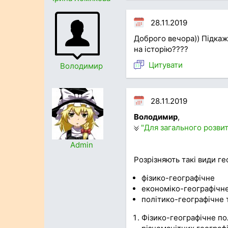
28.11.2019
Доброго вечора)) Підкаж
на історію????
Цитувати
Володимир
28.11.2019
Володимир
,
"Для загального розвит
Admin
Розрізняють такі види г
фізико-географічне
економіко-географічн
політико-географічне 
Фізико-географічне п