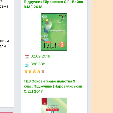
я.
Підручник [Ярошенко О.Г., Бойко
грама
В.М.] 2018
бники
іали
02.09.2018
886 888
ГДЗ Основи правознавства 9
клас. Підручник [Наровлянський
О. Д.] 2017