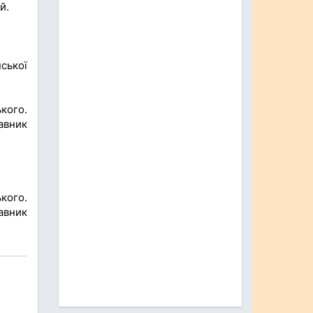
й.
ської
кого.
авник
кого.
авник