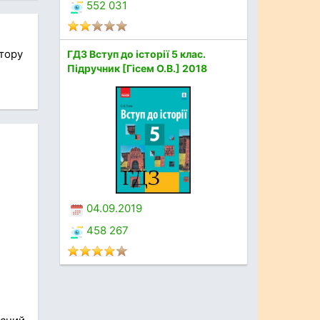
552 031
стору
ГДЗ Вступ до історії 5 клас.
Підручник [Гісем О.В.] 2018
04.09.2019
458 267