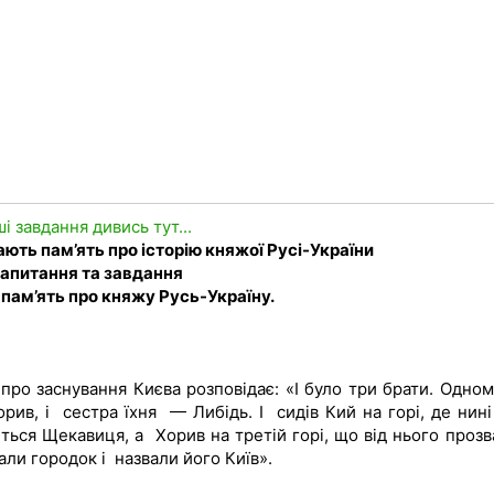
ші завдання дивись тут...
гають пам’ять про історію княжої Русі-України
апитання та завдання
ть пам’ять про княжу Русь-Україну.
про заснування Києва розповідає: «І було три брати. Одному
, і сестра їхня — Либідь. І сидів Кий на горі, де нині 
еться Щекавиця, а Хорив на третій горі, що від нього прозв
али городок і назвали його Київ».