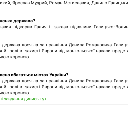
еликий, Ярослав Мудрий, Роман Мстиславич, Данило Галицьки
инська держава?
авич підкорив Галич і заклав підвалини Галицько-Волин
 держава досягла за правління Данила Романовича Галиць
зя й ролі в захисті Європи від монгольської навали предст
ькою короною.
лено вбагатьох містах України?
 держава досягла за правління Данила Романовича Галиць
зя й ролі в захисті Європи від монгольської навали предст
ькою короною.
ші завдання дивись тут...