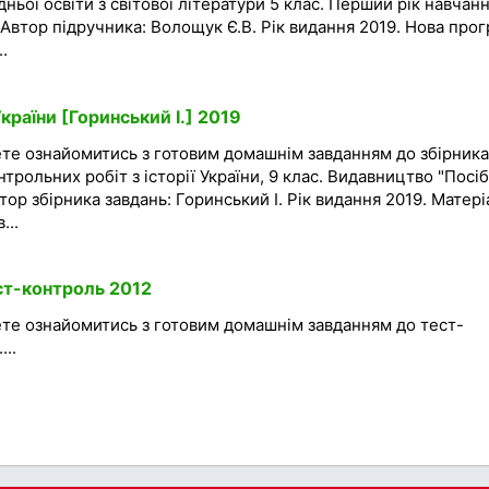
дньої освіти з світової літератури 5 клас. Перший рік навчанн
 Автор підручника: Волощук Є.В. Рік видання 2019. Нова про
..
країни [Горинський І.] 2019
ете ознайомитись з готовим домашнім завданням до збірника
трольних робіт з історії України, 9 клас. Видавництво "Посі
втор збірника завдань: Горинський І. Рік видання 2019. Матер
...
ест-контроль 2012
ете ознайомитись з готовим домашнім завданням до тест-
...