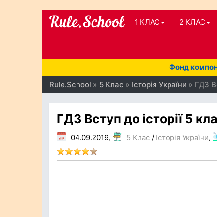
1 КЛАС
2 КЛАС
Фонд компоне
Rule.School
»
5 Клас
»
Історія України
» ГДЗ Вс
ГДЗ Вступ до історії 5 кл
04.09.2019,
5 Клас
/
Історія України
,