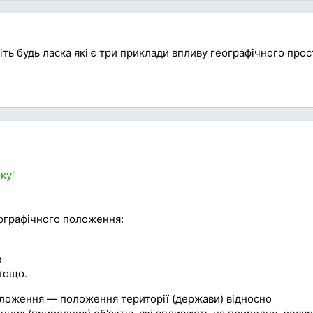
іть будь ласка які є три приклади впливу географічного про
ку"
еографічного положення:
е
тощо.
оложення — положення території (держави) відносно