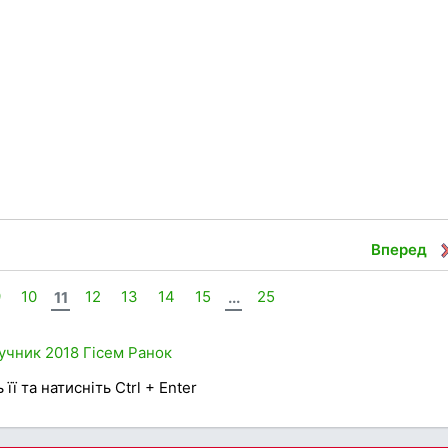
Вперед
9
10
11
12
13
14
15
...
25
учник
2018
Гісем
Ранок
її та натисніть Ctrl + Enter