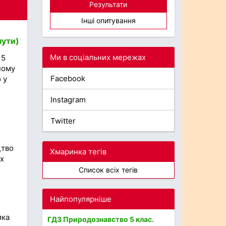
Результати
Інші опитування
нути)
Ми в соціальних мережах
 5
ному
Facebook
 у
Instagram
Twitter
цтво
Хмаринка тегів
их
Список всіх тегів
Найпопулярніше
ика
ГДЗ Природознавство 5 клас.