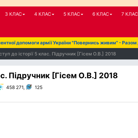
3 КЛАС
4 КЛАС
5 КЛАС
6 КЛАС
7 КЛАС
нтної допомоги армії України "Повернись живим" - Разом
туп до історії 5 клас. Підручник [Гісем О.В.] 2018
ас. Підручник [Гісем О.В.] 2018
458 271,
125