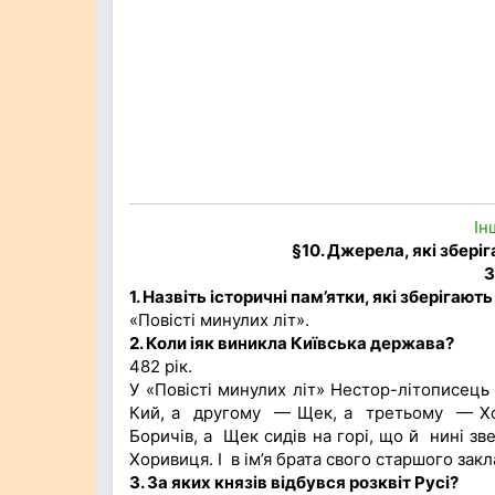
Ін
§10. Джерела, які збері
З
1. Назвіть історичні пам’ятки, які зберігаю
«Повісті минулих літ».
2. Коли іяк виникла Київська держава?
482 рік.
У «Повісті минулих літ» Нестор-літописець 
Кий, а другому — Щек, а третьому — Хорив
Боричів, а Щек сидів на горі, що й нині зв
Хоривиця. І в ім’я брата свого старшого закл
3. За яких князів відбувся розквіт Русі?