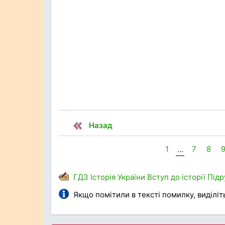
Назад
1
...
7
8
ГДЗ
Історія України
Вступ до історії
Підр
Якщо помітили в тексті помилку, виділіть 