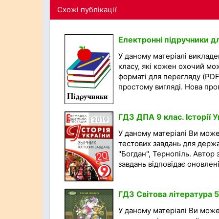
Схожі публікації
Електронні підручники д
У даному матеріалі викладен
класу, які кожен охочий мо
форматі для перегляду (PDF
простому вигляді. Нова прог
ГДЗ ДПА 9 клас. Історії У
У даному матеріалі Ви мож
тестових завдань для держав
"Богдан", Тернопіль. Автор 
завдань відповідає оновленій
ГДЗ Світова література 5
У даному матеріалі Ви мож