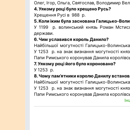
Олег, Ігор, Ольга, Святослав, Володимир В
4. Уякому році було хрещено Русь?
Хрещення Русі в 988 р.
5. Коли іким була заснована Галицько-Вол
У 1199 р. волинський князь Роман Мстисл
держави.
6. Чим уславився король Данило?
Найбільшої могутності Галицько-Волинська
У 1253 р. на знак визнання могутності кня
Папи Римського коронував Данила королівс
7. Уякому році його було короновано?
У 1253 р.
8. Чому пам’ятники королю Данилу встанов
Найбільшої могутності Галицько-Волинська
У 1253 р. на знак визнання могутності кня
Папи Римського коронував Данила королівс
Ін