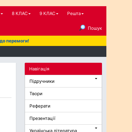
8 КЛАС
9 КЛАС
Решта
Пошук
 до перемоги!
Навігація
Підручники
Твори
Реферати
Презентації
Українська література