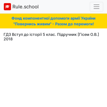
Rule.school
Фонд компонентної допомоги армії України
"Повернись живим" - Разом до перемоги!
ГДЗ Вступ до історії 5 клас. Підручник [Гісем О.В.]
2018