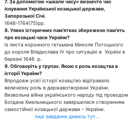
7. За допомогою «шкали часу» визначте час
існування Української козацької держави,
Запорозької Січі.
1648-1764(75)рр.
8. Уяких історичних пам’ятках збережено пам’ять
про козацькі часи України?
Із листа коронного гетьмана Миколи Потоцького
до короля Владислава IV про ситуацію в Україні в
березні 1648 р.
9. Обговоріть у групах. Якою є роль козацтва в
історії України?
Впродовж усієї історії козацтво відігравало
величезну роль в державотворенні України.
Визвольна війна українського народу під проводом
Богдана Хмельницького завершилася створенням
самостійної козацької держави – України.
Інші завдання дивись тут...