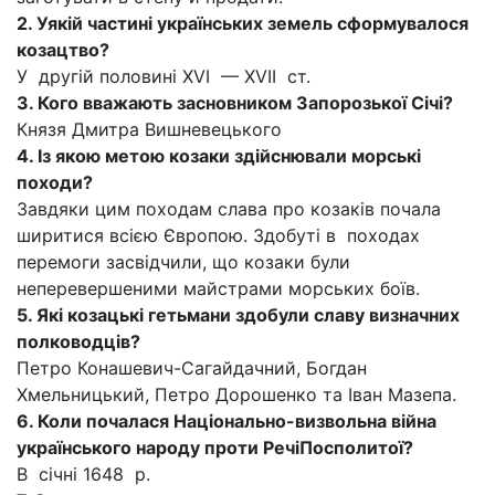
2. Уякій частині українських земель сформувалося
козацтво?
У другій половині XVI — XVII ст.
3. Кого вважають засновником Запорозької Січі?
Князя Дмитра Вишневецького
4. Із якою метою козаки здійснювали морські
походи?
Завдяки цим походам слава про козаків почала
ширитися всією Європою. Здобуті в походах
перемоги засвідчили, що козаки були
неперевершеними майстрами морських боїв.
5. Які козацькі гетьмани здобули славу визначних
полководців?
Петро Конашевич-Сагайдачний, Богдан
Хмельницький, Петро Дорошенко та Іван Мазепа.
6. Коли почалася Національно-визвольна війна
українського народу проти Речі
Посполитої?
В січні 1648 р.