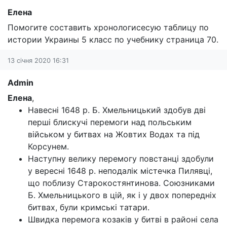
Елена
Помогите составить хронологисесую таблицу по
истории Украины 5 класс по учебнику страница 70.
13 січня 2020 16:31
Admin
Елена
,
Навесні 1648 р. Б. Хмельницький здобув дві
перші блискучі перемоги над польським
військом у битвах на Жовтих Водах та під
Корсунем.
Наступну велику перемогу повстанці здобули
у вересні 1648 р. неподалік містечка Пилявці,
що поблизу Старокостянтинова. Союзниками
Б. Хмельницького в цій, як і у двох попередніх
битвах, були кримські татари.
Швидка перемога козаків у битві в районі села