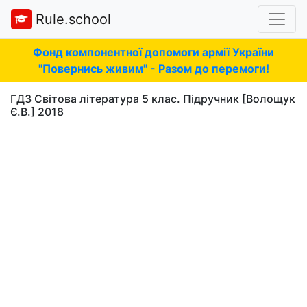
Rule.school
Фонд компонентної допомоги армії України
"Повернись живим" - Разом до перемоги!
ГДЗ Світова література 5 клас. Підручник [Волощук
Є.В.] 2018