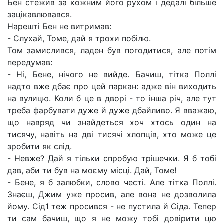
Бен стежив за кожним його рухом і дедалі більше
зацікавлювався.
Нарешті Бен не витримав:
- Слухай, Томе, дай я трохи побілю.
Том замислився, ладен був погодитися, але потім
передумав:
- Ні, Бене, нічого не вийде. Бачиш, тітка Поллі
надто вже дбає про цей паркан: адже він виходить
на вулицю. Коли б це в дворі - то інша річ, але тут
треба фарбувати дуже й дуже дбайливо. Я вважаю,
що навряд чи знайдеться хоч хтось один на
тисячу, навіть на дві тисячі хлопців, хто може це
зробити як слід.
- Невже? Дай я тільки спробую трішечки. Я б тобі
дав, аби ти був на моєму місці. Дай, Томе!
- Бене, я б залюбки, слово честі. Але тітка Поллі.
Знаєш, Джим уже просив, але вона не дозволила
йому. Сід1 теж просився - не пустила й Сіда. Тепер
ти сам бачиш, що я не можу тобі довірити цю