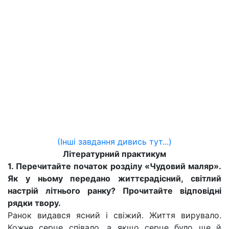
(Інші завдання дивись тут...)
Літературний практикум
1. Перечитайте початок розділу «Чудовий маляр».
Як у ньому передано життєрадісний, світлий
настрій літнього ранку? Прочитайте відповідні
рядки твору.
Ранок видався ясний і свіжий. Життя вирувало.
Кожне серце співало, а якщо серце було ще й