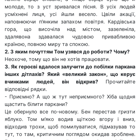
молоде, то з уст зривалася пісня. В усіх людей
усміхнені лиця, усі йшли весело. Цвіли акації,
наповнюючи п’янким запахом повітря. Кардівська
гора, що височіла над містом, зазеленіла,
здалявона здавалася чудовою привабливою
країною, повною миру та спокою.
2. З яким почуттям Том узявся до роботи? Чому?
Неохоче, тому що він не хотів працювати.
3. Як героєві вдалося залучити до побілки паркана
інших дітлахів? Який «великий закон», що керує
вчинками людей, він відкрив?
Прочитайте
відповідні рядки.
- Приємно? А що ж тут неприємного? Хіба щодня
щастить білити паркани?
Це обернуло все по-новому. Бен перестав гризти
яблуко. Том м’яко водив щіткою вгору і вниз,
відходив трохи, щоб помилуватися, підмазував то
тут, то там, критичним поглядом окидав зроблене.