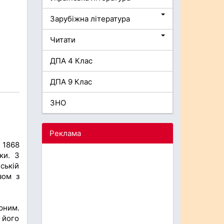
Зарубіжна література
Читати
ДПА 4 Клас
ДПА 9 Клас
ЗНО
Реклама
 1868
ки. З
ській
зом з
рним.
 його