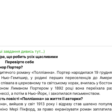
ші завдання дивись тут...)
 Гра, що робить усіх щасливими
Перевірте себе
онор Портер?
итячого роману «Полліанна». Портер народилася 19 грудня
штат Нью-Гемпшир, у родині перших переселенців до Амери
півала в церковному та світському хорах, вчилась у бостон
жоном Лиманом Портером у 1892 році вона переїхала ра
нессі, а потім в Нью-Йорк, і захопилася письменством.
ть повісті «Полліанна» за життя її авторки?
а», вийшов у світ 1913 року і відразу став шалено популя
 кіно Мері Пікфорд, за право екранізувати роман заплатила