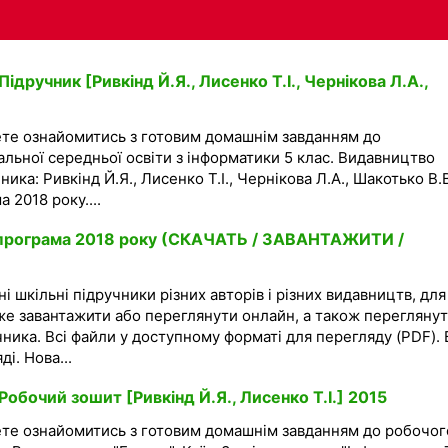
ідручник [Ривкінд Й.Я., Лисенко Т.І., Чернікова Л.А.,
ете ознайомитись з готовим домашнім завданням до
гальної середньої освіти з інформатики 5 клас. Видавництво
ника: Ривкінд Й.Я., Лисенко Т.І., Чернікова Л.А., Шакотько В.В
 2018 року....
а програма 2018 року (СКАЧАТЬ / ЗАВАНТАЖИТИ /
і шкільні підручники різних авторів і різних видавництв, для
же завантажити або переглянути онлайн, а також перегляну
чника. Всі файли у доступному форматі для перегляду (PDF). 
і. Нова...
Робочий зошит [Ривкінд Й.Я., Лисенко Т.І.] 2015
ете ознайомитись з готовим домашнім завданням до робочог