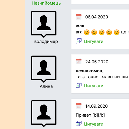
Незнпйомець
06.04.2020
юля
,
ага
це 
Цитувати
володимер
24.05.2020
незнакомец
,
ага точно як вы нашли
Цитувати
Алина
14.09.2020
Привет [b][/b]
Цитувати