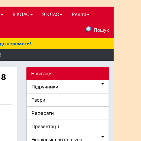
8 КЛАС
9 КЛАС
Решта
Пошук
 до перемоги!
8
Навігація
18
Підручники
Твори
Реферати
Презентації
Українська література