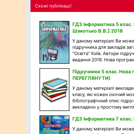
Схожі публікації
ГДЗ Інформатика 5 клас. П
Шакотько В.В.] 2018
У даному матеріалі Ви мож
підручника для закладів за
"Освіта" Київ. Автори підруч
видання 2018. Нова програма
Підручники 5 клас. Нов
ПЕРЕГЛЯНУТИ)
У даному матеріалі викладен
класу, які кожен охочий мо
бібліографічний опис підру
викладено у простому вигляд
ГДЗ Інформатика 7 клас. 
У даному матеріалі Ви мож