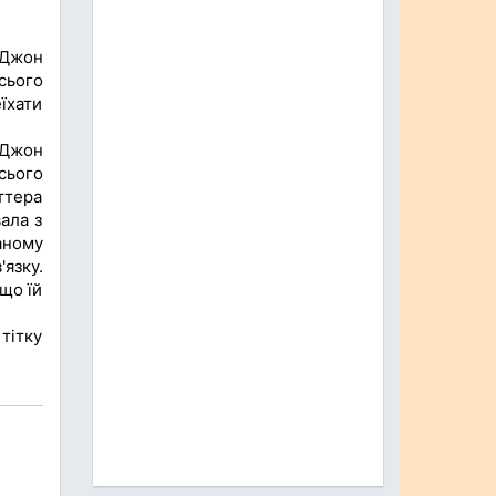
 Джон
сього
їхати
 Джон
сього
ттера
вала з
аному
язку.
 що їй
тітку