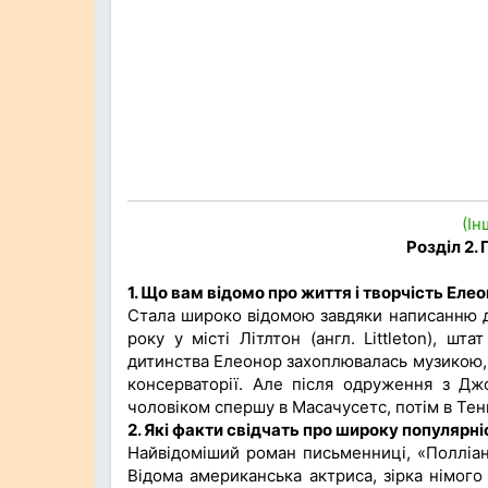
(Ін
Розділ 2.
1. Що вам відомо про життя і творчість Еле
Стала широко відомою завдяки написанню д
року у місті Літлтон (англ. Littleton), 
дитинства Елеонор захоплювалась музикою, с
консерваторії. Але після одруження з Д
чоловіком спершу в Масачусетс, потім в Тен
2. Які факти свідчать про широку популярніс
Найвідоміший роман письменниці, «Полліанн
Відома американська актриса, зірка німого