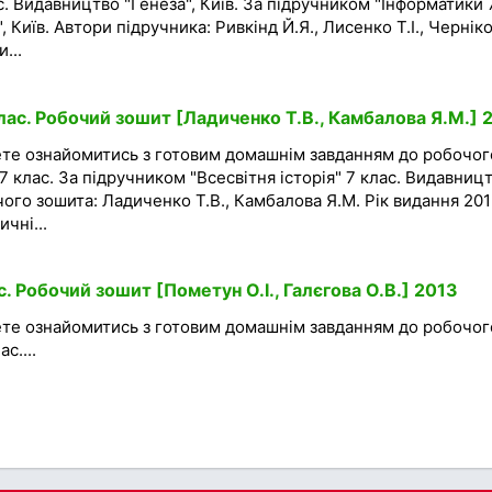
с. Видавництво "Генеза", Київ. За підручником "Інформатики 
, Київ. Автори підручника: Ривкінд Й.Я., Лисенко Т.І., Чернік
...
клас. Робочий зошит [Ладиченко Т.В., Камбалова Я.М.] 
ете ознайомитись з готовим домашнім завданням до робочог
ї 7 клас. За підручником "Всесвітня історія" 7 клас. Видавниц
чого зошита: Ладиченко Т.В., Камбалова Я.М. Рік видання 201
чні...
с. Робочий зошит [Пометун О.І., Галєгова О.В.] 2013
ете ознайомитись з готовим домашнім завданням до робочог
с....