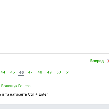
Вперед
44
45
46
47
48
49
50
51
а
Волощук
Генеза
її та натисніть Ctrl + Enter