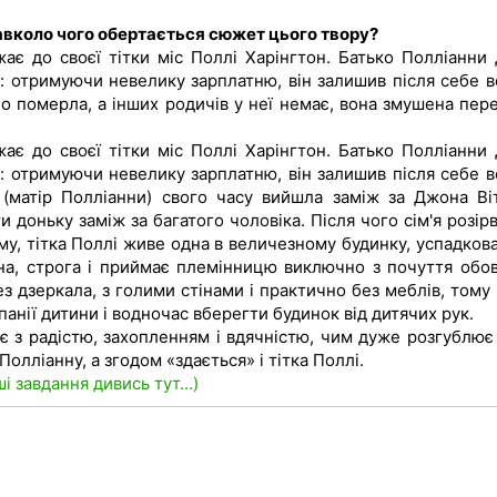
Навколо чого обертається сюжет цього твору?
ає до своєї тітки міс Поллі Харінгтон. Батько Полліанни
: отримуючи невелику зарплатню, він залишив після себе в
но померла, а інших родичів у неї немає, вона змушена пере
ає до своєї тітки міс Поллі Харінгтон. Батько Полліанни
: отримуючи невелику зарплатню, він залишив після себе в
 (матір Полліанни) свого часу вийшла заміж за Джона Ві
и доньку заміж за багатого чоловіка. Після чого сім'я розір
ому, тітка Поллі живе одна в величезному будинку, успадков
чна, строга і приймає племінницю виключно з почуття обов'
ез дзеркала, з голими стінами і практично без меблів, тому
анії дитини і водночас вберегти будинок від дитячих рук.
є з радістю, захопленням і вдячністю, чим дуже розгублює 
олліанну, а згодом «здається» і тітка Поллі.
ші завдання дивись тут...)