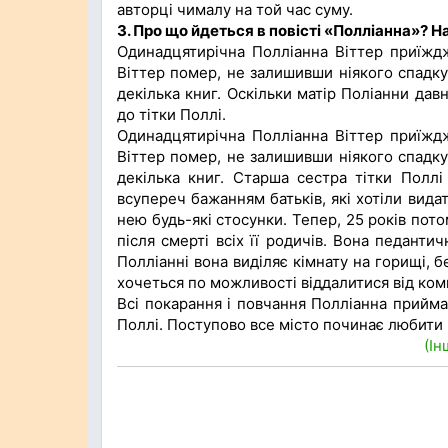
авторці чималу на той час суму.
3. Про що йдеться в повісті «Полліанна»? 
Одинадцятирічна Полліанна Віттер приїждж
Віттер помер, не залишивши ніякого спадку
декілька книг. Оскільки матір Поліанни дав
до тітки Поллі.
Одинадцятирічна Полліанна Віттер приїждж
Віттер помер, не залишивши ніякого спадку
декілька книг. Старша сестра тітки Поллі
всупереч бажанням батьків, які хотіли видат
нею будь-які стосунки. Тепер, 25 років пот
після смерті всіх її родичів. Вона педанти
Полліанні вона виділяє кімнату на горищі, б
хочеться по можливості віддалитися від комп
Всі покарання і повчання Полліанна прийма
Поллі. Поступово все місто починає любити П
(Ін