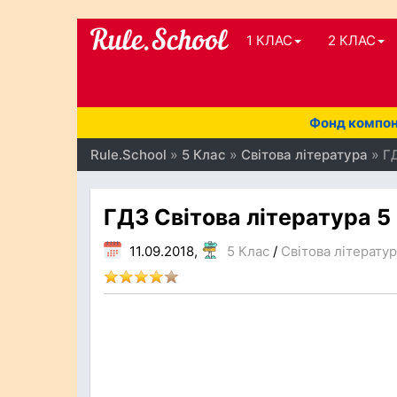
1 КЛАС
2 КЛАС
Фонд компоне
Rule.School
»
5 Клас
»
Світова література
» ГД
ГДЗ Світова література 5
11.09.2018,
5 Клас
/
Світова літерату