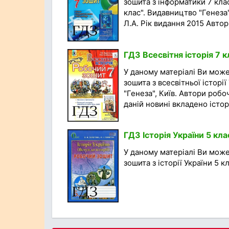
зошита з інформатики 7 кла
клас". Видавництво "Генеза"
Л.А. Рік видання 2015 Автори
ГДЗ Всесвітня історія 7 
У даному матеріалі Ви мож
зошита з всесвітньої історі
"Генеза", Київ. Автори робо
даній новині вкладено істори
ГДЗ Історія України 5 кла
У даному матеріалі Ви мож
зошита з історії України 5 кла