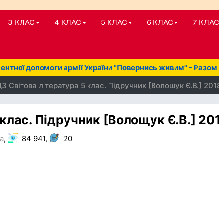
3 КЛАС
4 КЛАС
5 КЛАС
6 КЛАС
7 КЛАС
нтної допомоги армії України "Повернись живим" - Разом
З Світова література 5 клас. Підручник [Волощук Є.В.] 201
 клас. Підручник [Волощук Є.В.] 20
ра
,
84 941,
20