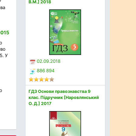
7
В.М.] 2018
ова
2015
о
тво
5. У
02.09.2018
886 894
о
ГДЗ Основи правознавства 9
клас. Підручник [Наровлянський
О. Д.] 2017