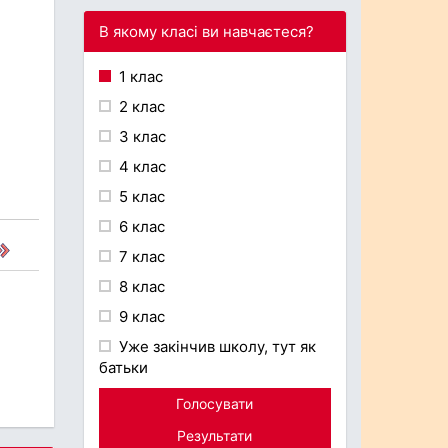
В якому класі ви навчаєтеся?
1 клас
2 клас
3 клас
4 клас
5 клас
6 клас
7 клас
8 клас
9 клас
Уже закінчив школу, тут як
батьки
Голосувати
Результати