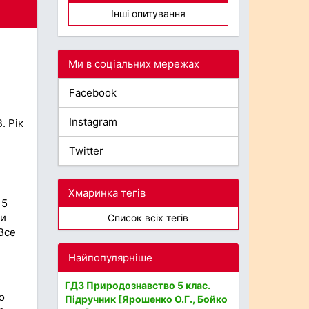
Інші опитування
Ми в соціальних мережах
Facebook
Instagram
. Рік
Twitter
Хмаринка тегів
 5
ти
Список всіх тегів
Все
Найпопулярніше
ГДЗ Природознавство 5 клас.
о
Підручник [Ярошенко О.Г., Бойко