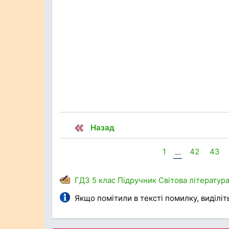
Назад
1
...
42
43
ГДЗ
5 клас
Підручник
Світова літератур
Якщо помітили в тексті помилку, виділіть 