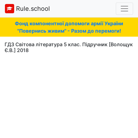
Rule.school
Фонд компонентної допомоги армії України
"Повернись живим" - Разом до перемоги!
ГДЗ Світова література 5 клас. Підручник [Волощук
Є.В.] 2018