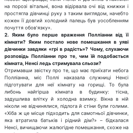
на порозі вітальні, вона відірвала очі від книжки і
простягла дівчинці руку з таким виглядом, начебто
кожен її довгий холодний палець був уособленням
почуття обов'язку».
2. Яким було перше враження Полліанни від її
кімнати? Яким постало нове помешкання в уяві
дівчинки завдяки «грі в радість»? Чому, слухаючи
розповідь Полліанни про те, чим їй подобається
кімната, Ненсі ледь стримувала сльози?
Отримавши звістку про те, що має приїхати небога
Полліанна, міс Поллі наказала служниці Ненсі
підготувати для неї кімнату на горищі. То була
либонь найгірша кімната в будинку: тісна,
задушлива влітку й холодна взимку. Вікна в ній
ніколи не відчинялися, підлога й стіни були голими.
«Хіба ж це місце підходить для самотньої дівчинки,
яка втратила батьків і рідний дім?» – бідкалася
Ненсі, вичищаючи жалюгідне помешкання, схоже на