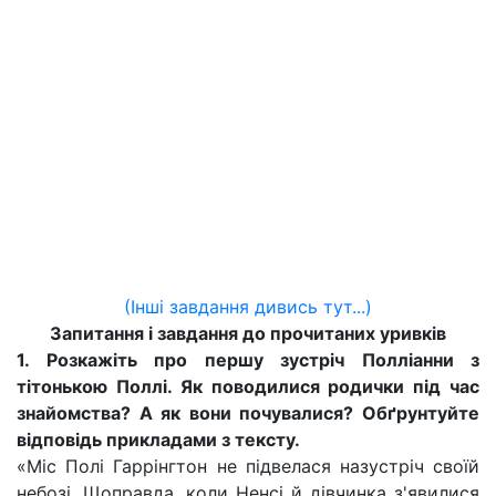
(Інші завдання дивись тут...)
Запитання і завдання до прочитаних уривків
1. Розкажіть про першу зустріч Полліанни з
тітонькою Поллі. Як поводилися родички під час
знайомства? А як вони почувалися? Обґрунтуйте
відповідь прикладами з тексту.
«Міс Полі Гаррінгтон не підвелася назустріч своїй
небозі. Щоправда, коли Ненсі й дівчинка з'явилися