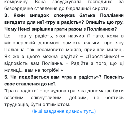
комірчину. Вона засуджувала господиню за
безсердечне ставлення до бідолашної сироти.
3. Який випадок спонукав батька Полліанни
вигадати для неї «гру в радість»? Опишіть цю гру.
Чому Ненсі вирішила грати разом з Полліанною?
Це – гра у радість, якої навчив її тато, коли в
місіонерській допомозі замість ляльки, про яку
Поліанна так несамовито мріяла, прийшли милиці.
Як же з цього можна радіти? – «Простісінько! –
відповість вам Поліанна. – Радійте з того, що ці
милиці... вам не потрібні!»
5. Чи подобається вам «гра в радість»? Поясніть
своє ставлення до неї.
“Гра в радість” – це чудова гра, яка допомагає бути
веселим, співчутливим, добрим, не боятись
труднощів, бути оптимістом.
(Інші завдання дивись тут...)