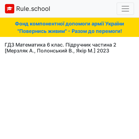
Rule.school
Фонд компонентної допомоги армії України
"Повернись живим" - Разом до перемоги!
ГДЗ Математика 6 клас. Підручник частина 2
[Мерзляк А., Полонський В., Якір М.] 2023