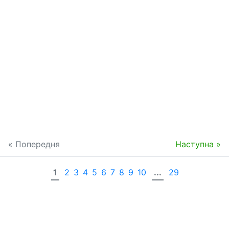
« Попередня
Наступна »
1
2
3
4
5
6
7
8
9
10
...
29