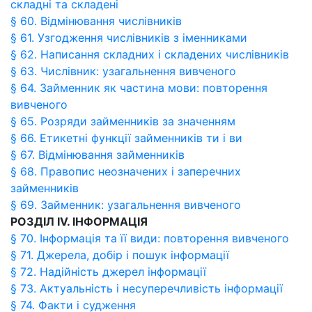
складні та складені
§ 60. Відмінювання числівників
§ 61. Узгодження числівників з іменниками
§ 62. Написання складних і складених числівників
§ 63. Числівник: узагальнення вивченого
§ 64. Займенник як частина мови: повторення
вивченого
§ 65. Розряди займенників за значенням
§ 66. Етикетні функції займенників ти і ви
§ 67. Відмінювання займенників
§ 68. Правопис неозначених і заперечних
займенників
§ 69. Займенник: узагальнення вивченого
РОЗДІЛ ІV. ІНФОРМАЦІЯ
§ 70. Інформація та її види: повторення вивченого
§ 71. Джерела, добір і пошук інформації
§ 72. Надійність джерел інформації
§ 73. Актуальність і несуперечливість інформації
§ 74. Факти і судження