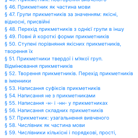
§ 46. Прикметник як частина мови
§ 47. Групи прикметників за значенням: якісні,
відносні, присвійні
§ 48. Перехід прикметників з однієї групи в іншу
§ 49. Повні й короткі форми прикметників
§ 50. Ступені порівняння якісних прикметників,
творення їх
§ 51. Прикметники твердої і м’якої груп.
Відмінювання прикметників
§ 52. Творення прикметників. Перехід прикметників
в іменники
§ 53. Написання суфіксів прикметників
§ 54. Написання не з прикметниками
§ 55. Написання -н- і -нн- у прикметниках
§ 56. Написання складних прикметників
§ 57. Прикметник: узагальнення вивченого
§ 58. Числівник як частина мови
§ 59. Числівники кількісні і порядкові, прості,