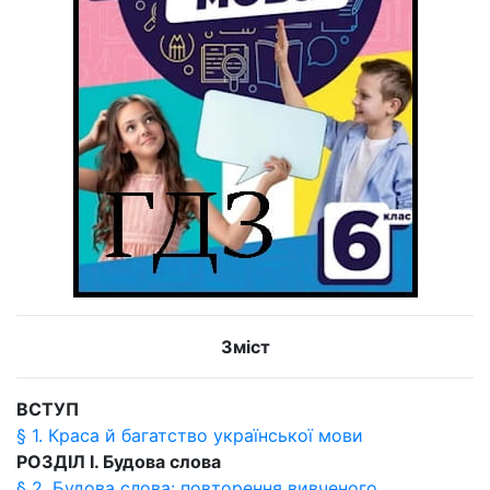
Зміст
ВСТУП
§ 1. Краса й багатство української мови
РОЗДІЛ І. Будова слова
§ 2. Будова слова: повторення вивченого