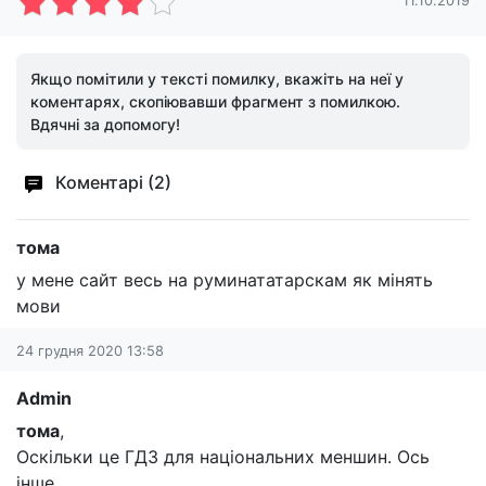
11.10.2019
Якщо помітили у тексті помилку, вкажіть на неї у
коментарях, скопіювавши фрагмент з помилкою.
Вдячні за допомогу!
Коментарі (2)
тома
у мене сайт весь на руминататарскам як мінять
мови
24 грудня 2020 13:58
Admin
тома
,
Оскільки це ГДЗ для національних меншин. Ось
інше