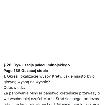
§ 26. Cywilizacja pałacu minojskiego
Page 135 Oszacuj siebie
1. Określ lokalizację wyspy Krety. Jakie miasto było
główną wyspą na wyspie?
Odpowiedź:
Za panowania Minosa państwo kreteńskie przeważyło
we wschodniej części Morza Śródziemnego, podczas
gdy inne ludy oddały jej hołd. Główne miasto wyspy -