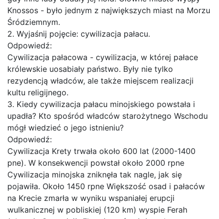
Knossos - było jednym z największych miast na Morzu
Śródziemnym.
2. Wyjaśnij pojęcie: cywilizacja pałacu.
Odpowiedź:
Cywilizacja pałacowa - cywilizacja, w której pałace
królewskie uosabiały państwo. Były nie tylko
rezydencją władców, ale także miejscem realizacji
kultu religijnego.
3. Kiedy cywilizacja pałacu minojskiego powstała i
upadła? Kto spośród władców starożytnego Wschodu
mógł wiedzieć o jego istnieniu?
Odpowiedź:
Cywilizacja Krety trwała około 600 lat (2000-1400
pne). W konsekwencji powstał około 2000 rpne
Cywilizacja minojska zniknęła tak nagle, jak się
pojawiła. Około 1450 rpne Większość osad i pałaców
na Krecie zmarła w wyniku wspaniałej erupcji
wulkanicznej w pobliskiej (120 km) wyspie Ferah