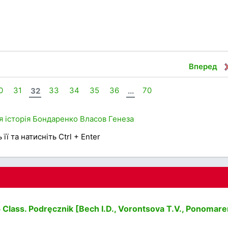
Вперед
0
31
32
33
34
35
36
...
70
я історія
Бондаренко
Власов
Генеза
її та натисніть Ctrl + Enter
Class. Podręcznik [Bech I.D., Vorontsova T.V., Ponomar