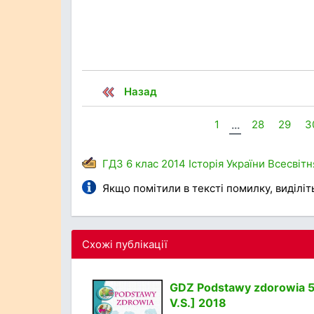
Назад
1
...
28
29
3
ГДЗ
6 клас
2014
Історія України
Всесвітн
Якщо помітили в тексті помилку, виділіть 
Схожі публікації
GDZ Podstawy zdorowia 5 
V.S.] 2018