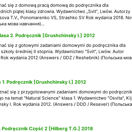
nać się z domową pracą domową do podręcznika dla
dnich piątej klasy zdrowia. Wydawnictwo „Svit”, Lwów. Autorzy
tsova T.V., Ponomarenko VS, Strashko SV Rok wydania 2018. N
ька мова навчання)...
sa 2. Podręcznik [Grushchinsky I.] 2012
nać się z gotowymi zadaniami domowymi do podręcznika dla
 szkoły średniej II stopnia. Wydawnictwo "Svit", Lwów. Autor
. Rok wydania 2012 (Answers / GDZ / Reshebnik) (Польська мов
 1. Podręcznik [Grushchinsky I.] 2012
znać się z przygotowanymi zadaniami domowymi do podręcznik
go na temat "Natural Science" klasa 1. Wydawnictwo "Osvita", Ki
nsky I. Rok wydania 2012. (Answers / DDD / Resever) (Польська
. Podręcznik Część 2 [Hilberg T.G.] 2018