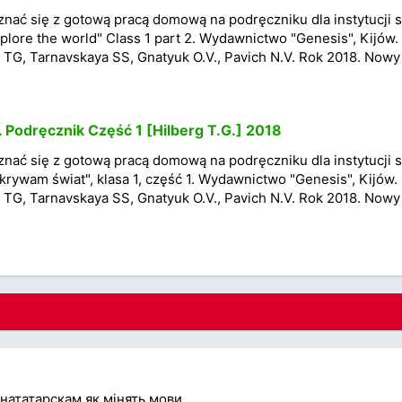
nać się z gotową pracą domową na podręczniku dla instytucji s
lore the world" Class 1 part 2. Wydawnictwo "Genesis", Kijów.
 TG, Tarnavskaya SS, Gnatyuk O.V., Pavich N.V. Rok 2018. Nowy
. Podręcznik Część 1 [Hilberg T.G.] 2018
nać się z gotową pracą domową na podręczniku dla instytucji s
rywam świat", klasa 1, część 1. Wydawnictwo "Genesis", Kijów.
 TG, Tarnavskaya SS, Gnatyuk O.V., Pavich N.V. Rok 2018. Nowy
инататарскам як мінять мови