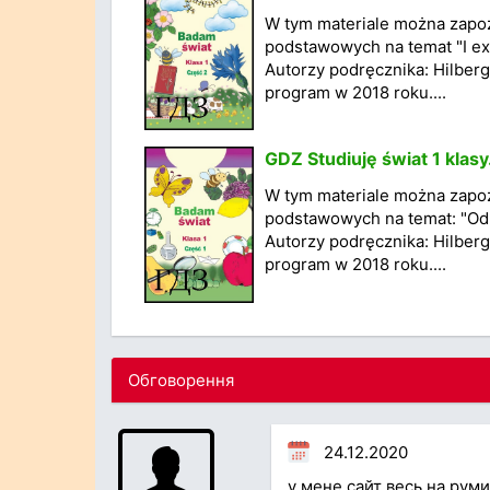
W tym materiale można zapoz
podstawowych na temat "I exp
Autorzy podręcznika: Hilberg
program w 2018 roku....
GDZ Studiuję świat 1 klasy
W tym materiale można zapoz
podstawowych na temat: "Odk
Autorzy podręcznika: Hilberg
program w 2018 roku....
Обговорення
24.12.2020
у мене сайт весь на рум