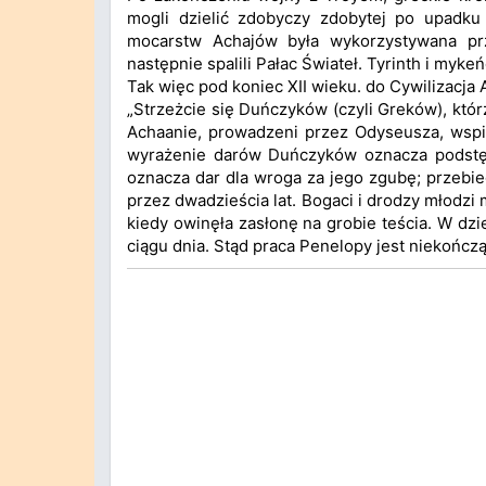
mogli dzielić zdobyczy zdobytej po upadku
mocarstw Achajów była wykorzystywana prz
następnie spalili Pałac Świateł. Tyrinth i myke
Tak więc pod koniec XII wieku. do Cywilizacja 
„Strzeżcie się Duńczyków (czyli Greków), któr
Achaanie, prowadzeni przez Odyseusza, wspięl
wyrażenie darów Duńczyków oznacza podstępny
oznacza dar dla wroga za jego zgubę; przebi
przez dwadzieścia lat. Bogaci i drodzy młodzi
kiedy owinęła zasłonę na grobie teścia. W dzi
ciągu dnia. Stąd praca Penelopy jest niekończą