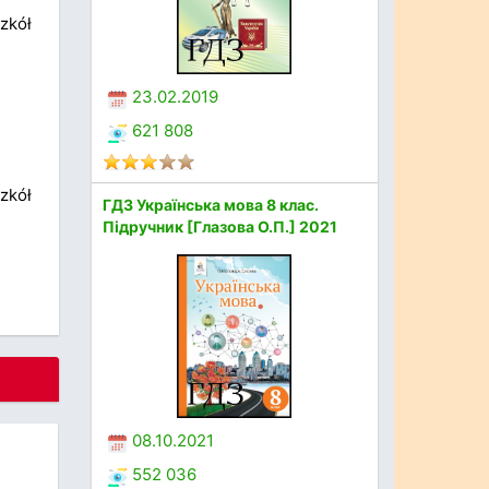
zkół
23.02.2019
621 808
zkół
ГДЗ Українська мова 8 клас.
Підручник [Глазова О.П.] 2021
08.10.2021
552 036