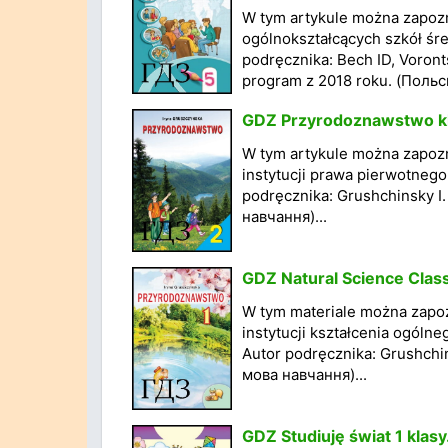
W tym artykule można zapoz
ogólnokształcących szkół śre
podręcznika: Bech ID, Voron
program z 2018 roku. (Польс
GDZ Przyrodoznawstwo kla
W tym artykule można zapoz
instytucji prawa pierwotnego
podręcznika: Grushchinsky I
навчання)...
GDZ Natural Science Class
W tym materiale można zapo
instytucji kształcenia ogólne
Autor podręcznika: Grushchi
мова навчання)...
GDZ Studiuję świat 1 klasy