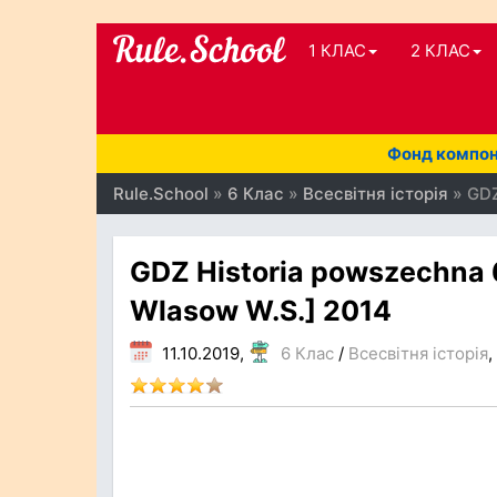
1 КЛАС
2 КЛАС
Фонд компоне
Rule.School
»
6 Клас
»
Всесвітня історія
» GDZ
GDZ Historia powszechna 6
Wlasow W.S.] 2014
11.10.2019,
6 Клас
/
Всесвітня історія
,