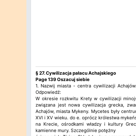
§ 27. Cywilizacja pałacu Achajskiego
Page 139 Oszacuj siebie
1. Nazwij miasta - centra cywilizacji Achajó
Odpowiedź:
W okresie rozkwitu Krety w cywilizacji minojs
związana jest nowa cywilizacja grecka, zwa
Achajów, miasta Mykeny. Mycetes były centru
XVI i XV wieku. do e. oprócz królestwa mykeńsk
na Krecie, ośrodkami władzy i kultury Grecj
kamienne mury. Szczególnie potężny