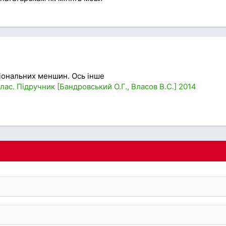
ціональних меншин. Ось інше
клас. Підручник [Бандровський О.Г., Власов В.С.] 2014