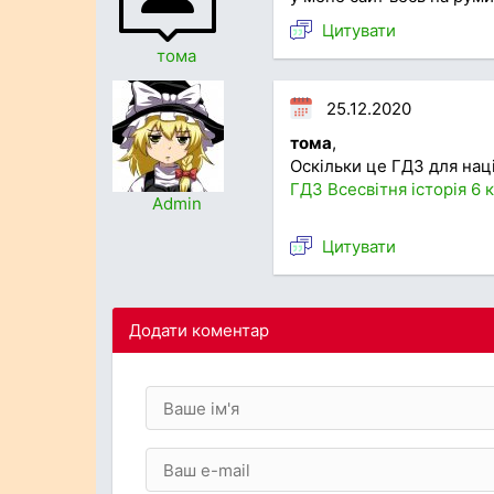
Цитувати
тома
25.12.2020
тома
,
Оскільки це ГДЗ для на
ГДЗ Всесвітня історія 6 
Admin
Цитувати
Додати коментар