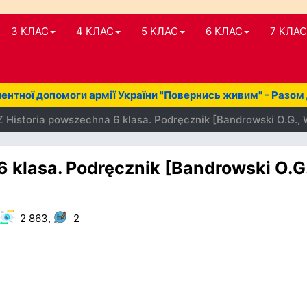
3 КЛАС
4 КЛАС
5 КЛАС
6 КЛАС
7 КЛАС
нтної допомоги армії України "Повернись живим" - Разом
 Historia powszechna 6 klasa. Podręcznik [Bandrowski O.G.,
 klasa. Podręcznik [Bandrowski O.G.
2 863,
2