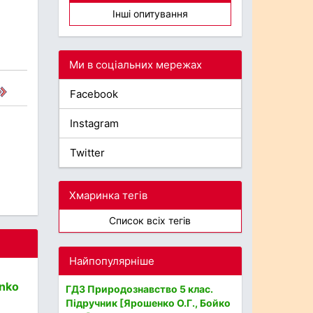
Інші опитування
Ми в соціальних мережах
Facebook
Instagram
Twitter
Хмаринка тегів
Список всіх тегів
Найпопулярніше
enko
ГДЗ Природознавство 5 клас.
Підручник [Ярошенко О.Г., Бойко