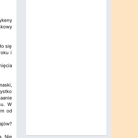
Mykeny
jskowy
ło się
roku i
nięcia
aski,
zystko
haanie
su. W
ym od
hajów?
ą. Nie