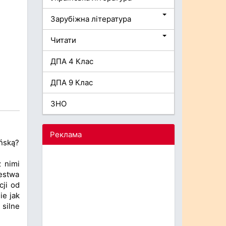
Зарубіжна література
Читати
ДПА 4 Клас
ДПА 9 Клас
ЗНО
Реклама
eńską?
z nimi
estwa
cji od
ie jak
 silne