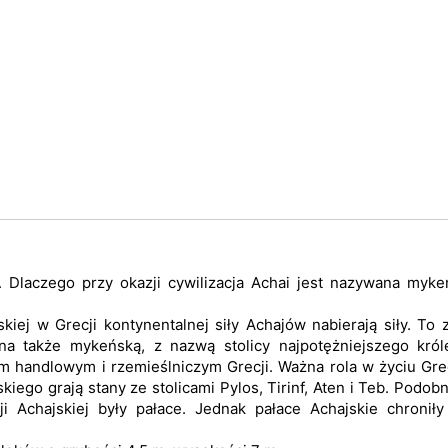
w. Dlaczego przy okazji cywilizacja Achai jest nazywana myk
kiej w Grecji kontynentalnej siły Achajów nabierają siły. To 
na także mykeńską, z nazwą stolicy najpotężniejszego król
m handlowym i rzemieślniczym Grecji. Ważna rola w życiu Gre
iego grają stany ze stolicami Pylos, Tirinf, Aten i Teb. Podobn
i Achajskiej były pałace. Jednak pałace Achajskie chroniły