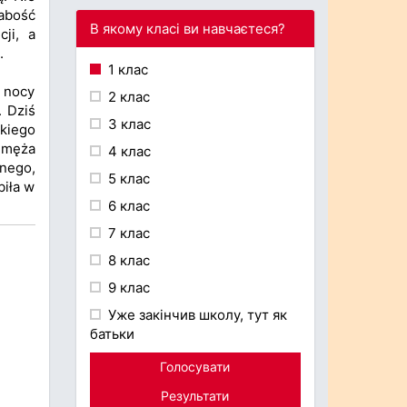
abość
В якому класі ви навчаєтеся?
ji, a
.
1 клас
W nocy
2 клас
. Dziś
3 клас
skiego
a męża
4 клас
anego,
5 клас
biła w
6 клас
7 клас
8 клас
9 клас
Уже закінчив школу, тут як
батьки
Голосувати
Результати