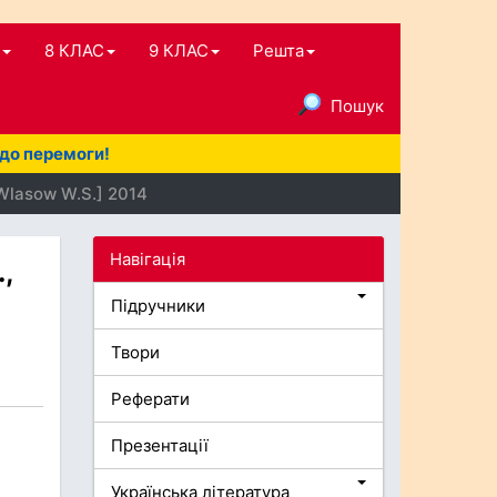
8 КЛАС
9 КЛАС
Решта
Пошук
 до перемоги!
 Wlasow W.S.] 2014
Навігація
,
Підручники
Твори
Реферати
Презентації
Українська література