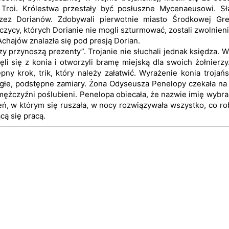
 Troi. Królestwa przestały być posłuszne Mycenaeusowi. Sł
ez Dorianów. Zdobywali pierwotnie miasto Środkowej Grec
ńczycy, których Dorianie nie mogli szturmować, zostali zwolnieni
Achajów znalazła się pod presją Dorian.
zy przynoszą prezenty”. Trojanie nie słuchali jednak księdza. 
i się z konia i otworzyli bramę miejską dla swoich żołnierzy
 krok, trik, który należy załatwić. Wyrażenie konia trojań
egłe, podstępne zamiary. Żona Odyseusza Penelopy czekała n
 mężczyźni poślubieni. Penelopa obiecała, że nazwie imię wybr
eń, w którym się ruszała, w nocy rozwiązywała wszystko, co ro
cą się pracą.