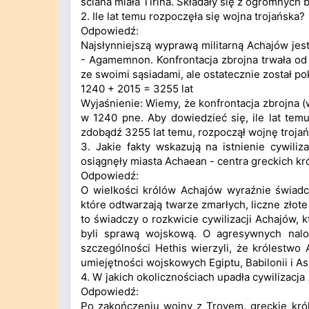
ściana miała Tirina. Składały się z ogromnych
2. Ile lat temu rozpoczęła się wojna trojańska?
Odpowiedź:
Najsłynniejszą wyprawą militarną Achajów jes
- Agamemnon. Konfrontacja zbrojna trwała od 
ze swoimi sąsiadami, ale ostatecznie został p
1240 + 2015 = 3255 lat
Wyjaśnienie: Wiemy, że konfrontacja zbrojna (
w 1240 pne. Aby dowiedzieć się, ile lat temu
zdobądź 3255 lat temu, rozpoczął wojnę trojań
3. Jakie fakty wskazują na istnienie cywiliz
osiągnęły miasta Achaean - centra greckich kr
Odpowiedź:
O wielkości królów Achajów wyraźnie świadc
które odtwarzają twarze zmarłych, liczne złote
to świadczy o rozkwicie cywilizacji Achajów, 
byli sprawą wojskową. O agresywnych nalo
szczególności Hethis wierzyli, że królestw
umiejętności wojskowych Egiptu, Babilonii i Asy
4. W jakich okolicznościach upadła cywilizacj
Odpowiedź:
Po zakończeniu wojny z Troyem, greckie króles