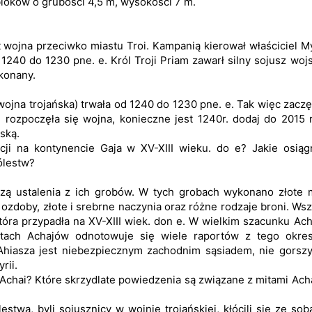
 bloków o grubości 4,5 m, wysokości 7 m.
t wojna przeciwko miastu Troi. Kampanią kierował właściciel 
1240 do 1230 pne. e. Król Troji Priam zawarł silny sojusz wo
okonany.
wojna trojańska) trwała od 1240 do 1230 pne. e. Tak więc zaczę
 rozpoczęła się wojna, konieczne jest 1240r. dodaj do 2015 
ską.
acji na kontynencie Gaja w XV-XIII wieku. do e? Jakie osiąg
ólestw?
zą ustalenia z ich grobów. W tych grobach wykonano złote m
 ozdoby, złote i srebrne naczynia oraz różne rodzaje broni. Ws
która przypadła na XV-XIII wiek. don e. W wielkim szacunku Ac
tach Achajów odnotowuje się wiele raportów z tego okre
o Ahiasza jest niebezpiecznym zachodnim sąsiadem, nie gorsz
rii.
a Achai? Które skrzydlate powiedzenia są związane z mitami Ac
twa, byli sojusznicy w wojnie trojańskiej, kłócili się ze sob