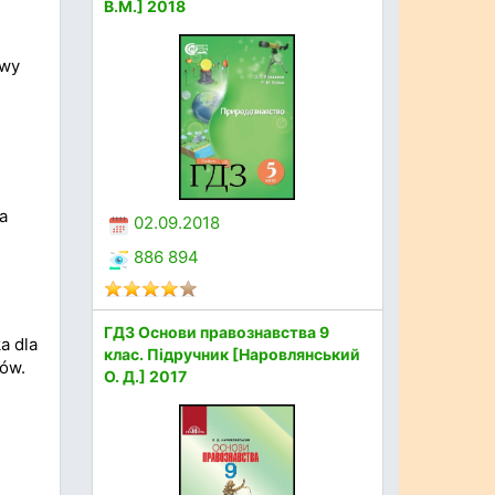
В.М.] 2018
owy
а
02.09.2018
886 894
ГДЗ Основи правознавства 9
a dla
клас. Підручник [Наровлянський
jów.
О. Д.] 2017