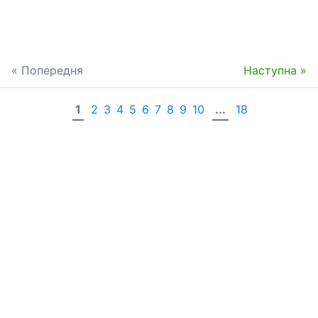
« Попередня
Наступна »
1
2
3
4
5
6
7
8
9
10
...
18