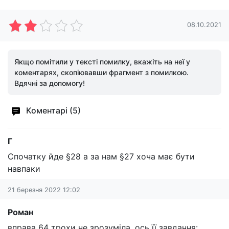
08.10.2021
Якщо помітили у тексті помилку, вкажіть на неї у
коментарях, скопіювавши фрагмент з помилкою.
Вдячні за допомогу!
Коментарі (5)
Г
Спочатку йде §28 а за нам §27 хоча має бути
навпаки
21 березня 2022 12:02
Роман
вправа 64 трохи не зрозуміла. ось її завдання: