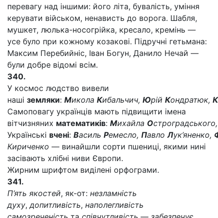
перевагу над іншими: його літа, бувалість, уміння
керувати військом, ненависть до ворога. Шабля,
мушкет, люлька-носогрійка, кресало, кремінь —
усе було при кожному козакові. Підручні гетьмана:
Максим Перебийніс, Іван Богун, Данило Нечай —
були добре відомі всім.
340.
У космос людство вивели
наші
земляки
:
М
икола
К
ибальчич,
Ю
рій
К
ондратюк,
К
Самоповагу українців мають підвищити імена
вітчизняних
математиків
:
М
ихайла
О
строградського
Українські
вчені
:
В
асиль
Р
емесло,
П
авло
Л
ук’яненко,
Кириченко
— винайшли сорти пшениці, якими нині
засівають хлібні ниви Європи.
Жирним шрифтом виділені орфограми.
341.
П’ять якостей
, як-от:
незламність
духу
,
допитливість
,
наполегливість
самозреченість
та
співчутливість
—
забезпечує