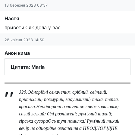
13 березня 2023 08:37
Настя
приветик як дела у вас
28 квітня 2023 14:50
Анон кима
Цитата: Maria
325.Однорідні означення: срібний, світлий,
притихлий; похмурий, задушливий; тиха, тепла,
красива.Неоднорідні означення: сивім ковиловім;
сизий легкий; білі розніжені; рум’яний тихий;
гірська сувораОсь тут помилка! Рум'яний тихий
вечір не однорідне означення а НЕОДНОРІДНЕ.