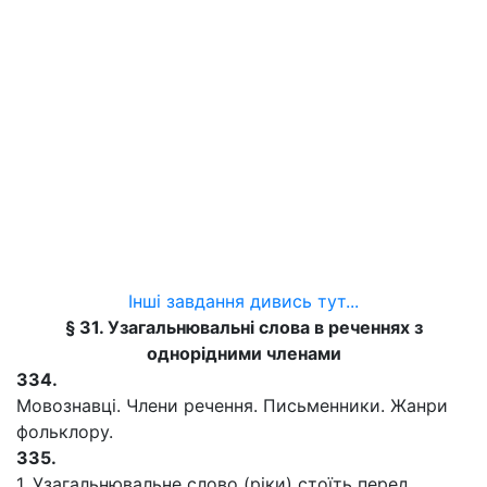
Інші завдання дивись тут...
§ 31. Узагальнювальні слова в реченнях з
однорідними членами
334.
Мовознавці. Члени речення. Письменники. Жанри
фольклору.
335.
1. Узагальнювальне слово (ріки) стоїть перед