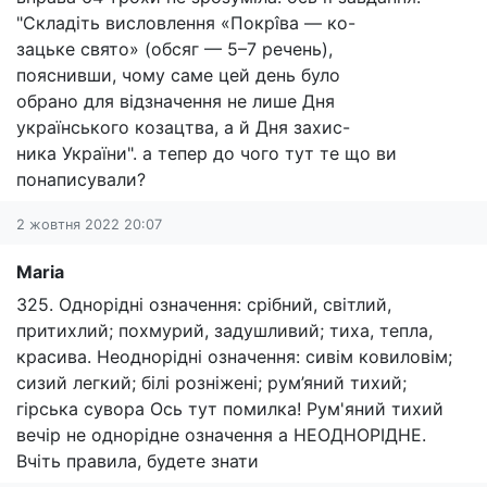
"Складіть висловлення «Покрîва — ко-
зацьке свято» (обсяг — 5–7 речень),
пояснивши, чому саме цей день було
обрано для відзначення не лише Дня
українського козацтва, а й Дня захис-
ника України". а тепер до чого тут те що ви
понаписували?
2 жовтня 2022 20:07
Maria
325. Однорідні означення: срібний, світлий,
притихлий; похмурий, задушливий; тиха, тепла,
красива. Неоднорідні означення: сивім ковиловім;
сизий легкий; білі розніжені; рум’яний тихий;
гірська сувора Ось тут помилка! Рум'яний тихий
вечір не однорідне означення а НЕОДНОРІДНЕ.
Вчіть правила, будете знати