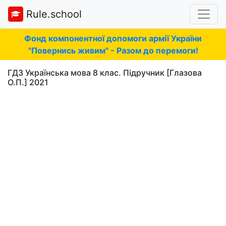
Rule.school
Фонд компонентної допомоги армії України
"Повернись живим" - Разом до перемоги!
ГДЗ Українська мова 8 клас. Підручник [Глазова
О.П.] 2021