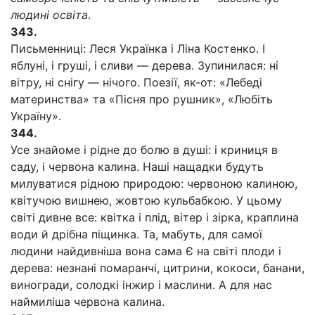
людині освіта
.
343.
Письменниці: Леся Українка і Ліна Костенко. І
яблуні, і груші, і сливи — дерева. Зупинилася: ні
вітру, ні снігу — нічого. Поезії, як-от: «Лебеді
материнства» та «Пісня про рушник», «Любіть
Україну».
344.
Усе знайоме і рідне до болю в душі: і криниця в
саду, і червона калина. Наші нащадки будуть
милуватися рідною природою: червоною калиною,
квітучою вишнею, жовтою кульбабкою. У цьому
світі дивне все: квітка і плід, вітер і зірка, краплина
води й дрібна піщинка. Та, мабуть, для самої
людини найдивніша вона сама Є на світі плоди і
дерева: незнані помаранчі, цитрини, кокоси, банани,
виногради, солодкі інжир і маслини. А для нас
наймиліша червона калина.