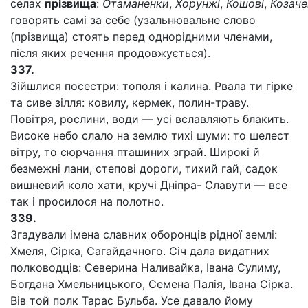
селах
прізвища
:
Отаманенки
,
Хорунжі
,
Кошові
,
Козаче
говорять самі за себе (узальнювальне слово
(прізвища) стоять перед однорідними членами,
після яких речення продовжується).
337.
Зійшлися посестри: тополя і калина. Рвала ти гірке
та сиве зілля: ковилу, кермек, полин-траву.
Повітря, рослини, води — усі вславляють блакить.
Високе небо слало на землю тихі шуми: то шелест
вітру, то сюрчання пташиних зграй. Широкі й
безмежні лани, степові дороги, тихий гай, садок
вишневий коло хати, кручі Дніпра- Славути — все
так і просилося на полотно.
339.
Згадували імена славних оборонців рідної землі:
Хмеля, Сірка, Сагайдачного. Січ дала видатних
полководців: Северина Наливайка, Івана Сулиму,
Богдана Хмельницького, Семена Палія, Івана Сірка.
Вів той полк Тарас Бульба. Усе давало йому