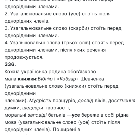
однорідними членами.
2. Узагальнювальне слово (усе) стоїть після
однорідних членів.
3. Узагальнювальне слово (скарби) стоїть перед
однорідними членами.
4. Узальнювальні слова (трьох слів) стоять перед
однорідними членами, після яких речення
продовжується.
336.
Кожна українська родина обов’язково
мала
книжки:
Біблію
і «
Кобзар
» Шевченка
(узагальнювальне слово (книжки) стоїть перед
однорідними
членами).
Мудрість
пращурів,
досвід
віків,
досягненн
думки,
шедеври
творчості,
моральні
заповіді
батьків —
усе
береже в собі рідна
мова (узагальнювальне слово (усе) стоїть після
однорідних членів). Поширені в