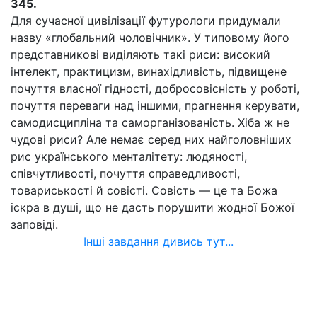
345.
Для сучасної цивілізації футурологи придумали
назву «глобальний чоловічник». У типовому його
представникові виділяють такі риси: високий
інтелект, практицизм, винахідливість, підвищене
почуття власної гідності, добросовісність у роботі,
почуття переваги над іншими, прагнення керувати,
самодисципліна та саморганізованість. Хіба ж не
чудові риси? Але немає серед них найголовніших
рис українського менталітету: людяності,
співчутливості, почуття справедливості,
товариськості й совісті. Совість — це та Божа
іскра в душі, що не дасть порушити жодної Божої
заповіді.
Інші завдання дивись тут...