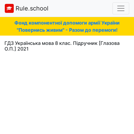
Rule.school
Фонд компонентної допомоги армії України
"Повернись живим" - Разом до перемоги!
ГДЗ Українська мова 8 клас. Підручник [Глазова
О.П.] 2021