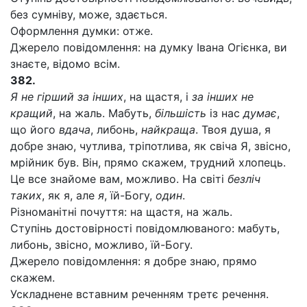
без сумніву, може, здається.
Оформлення думки: отже.
Джерело повідомлення: на думку Івана Огієнка, ви
знаєте, відомо всім.
382.
Я не гірший за інших
, на щастя, і
за інших не
кращий
, на жаль. Мабуть,
більшість
із нас
думає
,
що його
вдача
, либонь,
найкраща
. Твоя душа, я
добре знаю, чутлива, тріпотлива, як свіча Я, звісно,
мрійник був. Він, прямо скажем, трудний хлопець.
Це все знайоме вам, можливо. На світі
безліч
таких
, як я, але
я
, їй-Богу,
один
.
Різноманітні почуття: на щастя, на жаль.
Ступінь достовірності повідомлюваного: мабуть,
либонь, звісно, можливо, їй-Богу.
Джерело повідомлення: я добре знаю, прямо
скажем.
Ускладнене вставним реченням третє речення.