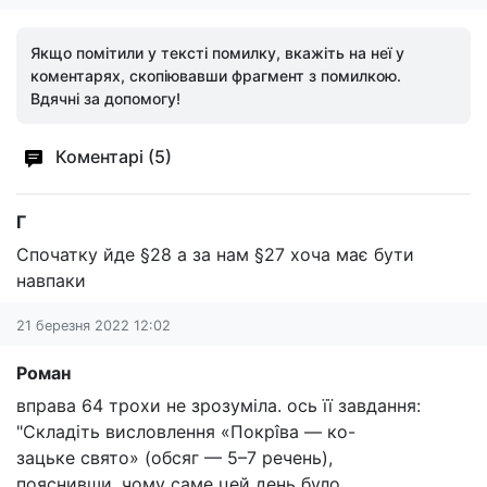
Якщо помітили у тексті помилку, вкажіть на неї у
коментарях, скопіювавши фрагмент з помилкою.
Вдячні за допомогу!
Коментарі (5)
Г
Спочатку йде §28 а за нам §27 хоча має бути
навпаки
21 березня 2022 12:02
Роман
вправа 64 трохи не зрозуміла. ось її завдання:
"Складіть висловлення «Покрîва — ко-
зацьке свято» (обсяг — 5–7 речень),
пояснивши, чому саме цей день було