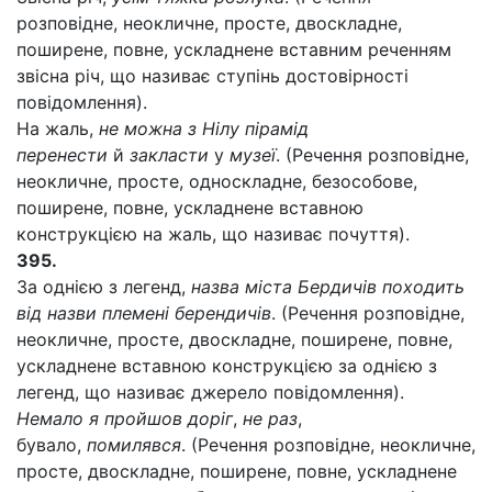
розповідне, неокличне, просте, двоскладне,
поширене, повне, ускладнене вставним реченням
звісна річ, що називає ступінь достовірності
повідомлення).
На жаль,
не можна з Нілу пірамід
перенести
й
закласти
у
музеї
. (Речення розповідне,
неокличне, просте, односкладне, безособове,
поширене, повне, ускладнене вставною
конструкцією на жаль, що називає почуття).
395.
За однією з легенд,
назва міста Бердичів походить
від назви племені берендичів
. (Речення розповідне,
неокличне, просте, двоскладне, поширене, повне,
ускладнене вставною конструкцією за однією з
легенд, що називає джерело повідомлення).
Немало я пройшов доріг
,
не раз
,
бувало,
помилявся
. (Речення розповідне, неокличне,
просте, двоскладне, поширене, повне, ускладнене