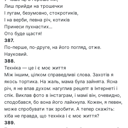
Лиш прийди на трошечки
І лугам, безумовно, стокротиків,
І на верби, певна річ, котиків
Принеси пухнастих...
Ото буде щастя!
387.
По-перше, по-друге, на його погляд, отже.
Науковий.
388.
Техніка — це і є моє життя
Між іншим, цілком справедливі слова. Захотів я
якось тортика. На жаль, мама була зайнята. Ясна
річ, я не впав духом: нагуглив рецепт в Інтернеті і
спік. Виклав фото в інстаграм, і мамі він, очевидно,
сподобався, бо вона його лайкнула. Кожен, я певен,
може спробувати так зробити. А тепер скажіть:
хіба не правда, що техніка і є моє життя?
389.