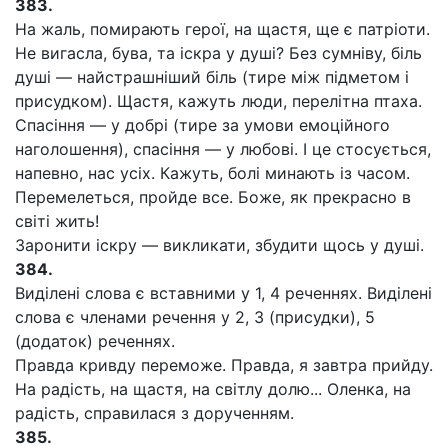
383.
На жаль, помирають герої, на щастя, ще є патріоти.
Не вигасла, бува, та іскра у душі? Без сумніву, біль
душі — найстрашніший біль (тире між підметом і
присудком). Щастя, кажуть люди, перелітна птаха.
Спасіння — у добрі (тире за умови емоційного
наголошення), спасіння — у любові. І це стосується,
напевно, нас усіх. Кажуть, болі минають із часом.
Перемелеться, пройде все. Боже, як прекрасно в
світі жить!
Заронити іскру — викликати, збудити щось у душі.
384.
Виділені слова є вставними у 1, 4 реченнях. Виділені
слова є членами речення у 2, 3 (присудки), 5
(додаток) реченнях.
Правда кривду переможе. Правда, я завтра прийду.
На радість, на щастя, на світлу долю... Оленка, на
радість, справилася з дорученням.
385.