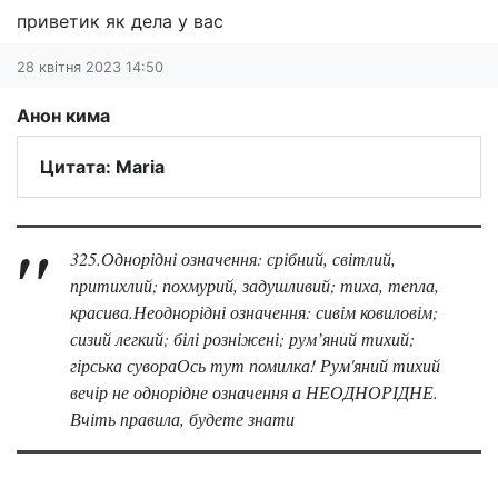
приветик як дела у вас
28 квітня 2023 14:50
Анон кима
Цитата: Maria
325.Однорідні означення: срібний, світлий,
притихлий; похмурий, задушливий; тиха, тепла,
красива.Неоднорідні означення: сивім ковиловім;
сизий легкий; білі розніжені; рум’яний тихий;
гірська сувораОсь тут помилка! Рум'яний тихий
вечір не однорідне означення а НЕОДНОРІДНЕ.
Вчіть правила, будете знати