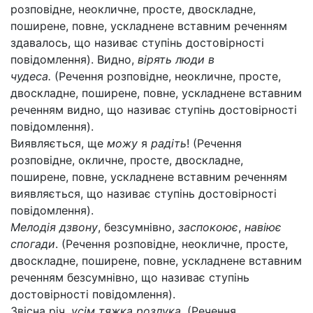
розповідне, неокличне, просте, двоскладне,
поширене, повне, ускладнене вставним реченням
здавалось, що називає ступінь достовірності
повідомлення). Видно,
вірять люди в
чудеса.
(Речення розповідне, неокличне, просте,
двоскладне, поширене, повне, ускладнене вставним
реченням видно, що називає ступінь достовірності
повідомлення).
Виявляється, ще
можу
я
радіть
! (Речення
розповідне, окличне, просте, двоскладне,
поширене, повне, ускладнене вставним реченням
виявляється, що називає ступінь достовірності
повідомлення).
Мелодія дзвону
, безсумнівно,
заспокоює
,
навіює
спогади
. (Речення розповідне, неокличне, просте,
двоскладне, поширене, повне, ускладнене вставним
реченням безсумнівно, що називає ступінь
достовірності повідомлення).
Звісна річ,
усім тяжка розлука
. (Речення