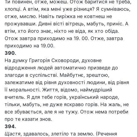
Ти повинен, отже, можеш. Отож баритися не треба,
хлопці. А втім, яка мені уже різниця? Я сумніваюсь,
отже, мислю. Навіть пиріжка не ковтнеш не
прожувавши. Дивні вісті вітрець, мабуть, приніс. А
втім, хто його знає, ніхто не віда, як хто обіда.
Отож завтра приходимо на 19. 00. Отже, завтра
приходимо на 19.00.
390.
На думку Григорія Сковороди, духовне
відродження людей автоматично призведе до
злагоди в суспільстві. Майбутнє, зрештою,
залежатиме від рівня духовності людини, від рівня
її моральності. Життя, відомо, наймудріший
вчитель. Я для тебе горів, український народе,
тільки, мабуть, не дуже яскраво горів. На жаль, не
все збувається, але я не тужу. Отож нема потреби
про те казати знов.
394.
Щастя
, здавалось,
злетіло
та землю. (Речення