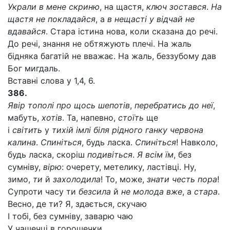
Украли в мене скриню
, на щастя,
ключ зостався
.
На
щастя не покладайся
, а
в нещасті у відчай не
вдавайся
. Стара істина нова, коли сказана до речі.
До речі, знання не обтяжують плечі. На жаль
бідняка багатій не вважає. На жаль, беззубому дав
Бог мигдаль.
Вставні слова у 1,4, 6.
386.
Явір тополі про щось шепотів
,
перебратись до неї
,
мабуть,
хотів
. Та, напевно,
стоїть
ще
і
світить
у
тихій імлі біля рідного ганку червона
калина
.
Спиніться
, будь ласка.
Спиніться
! Навколо,
будь ласка, скоріш
подивіться
.
Я всім їм
, без
сумніву,
вірю
: очерету, метелику, ластівці. Ну,
зимо,
ти
й
захолодила
! То, може,
знати честь пора
!
Супроти часу ти
безсила
й
не молода вже
, а
стара
.
Весно, де ти? Я, здається, скучаю
І тобі, без сумніву, заварю чаю
У чашечці в горошечки,