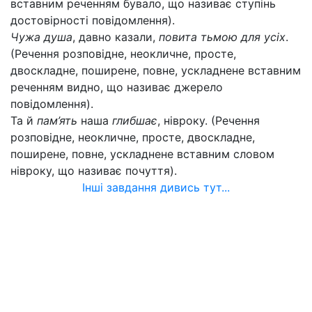
вставним реченням бувало, що називає ступінь
достовірності повідомлення).
Чужа душа
, давно казали,
повита тьмою для усіх
.
(Речення розповідне, неокличне, просте,
двоскладне, поширене, повне, ускладнене вставним
реченням видно, що називає джерело
повідомлення).
Та й
пам’ять
наша
глибшає
, нівроку. (Речення
розповідне, неокличне, просте, двоскладне,
поширене, повне, ускладнене вставним словом
нівроку, що називає почуття).
Інші завдання дивись тут...