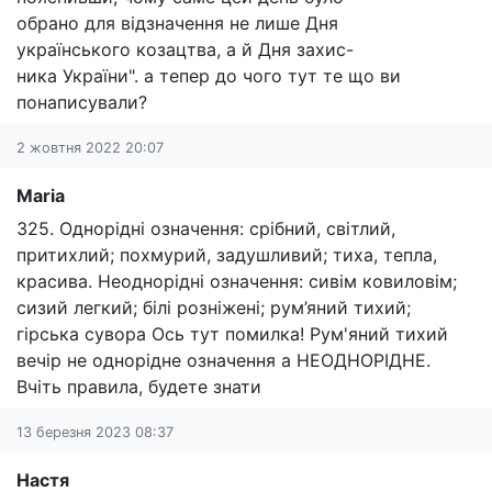
обрано для відзначення не лише Дня
українського козацтва, а й Дня захис-
ника України". а тепер до чого тут те що ви
понаписували?
2 жовтня 2022 20:07
Maria
325. Однорідні означення: срібний, світлий,
притихлий; похмурий, задушливий; тиха, тепла,
красива. Неоднорідні означення: сивім ковиловім;
сизий легкий; білі розніжені; рум’яний тихий;
гірська сувора Ось тут помилка! Рум'яний тихий
вечір не однорідне означення а НЕОДНОРІДНЕ.
Вчіть правила, будете знати
13 березня 2023 08:37
Настя