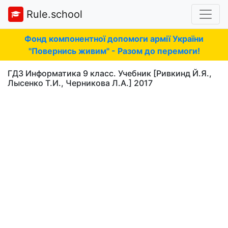
Rule.school
Фонд компонентної допомоги армії України
"Повернись живим" - Разом до перемоги!
ГДЗ Информатика 9 класс. Учебник [Ривкинд Й.Я.,
Лысенко Т.И., Черникова Л.А.] 2017