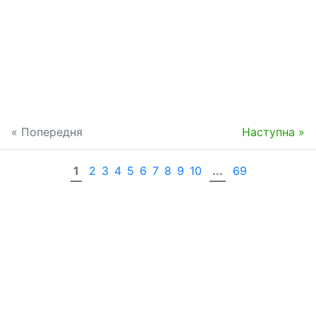
« Попередня
Наступна »
1
2
3
4
5
6
7
8
9
10
...
69