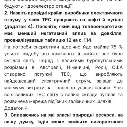
будують гідроелектро станції.
2. Назвіть провідні країни-виробники електричного
струму, у яких ТЕС працюють на нафті й вугіллі
(додаток 4). Поясніть, який вид теплоенергетики
має менший негативний вплив на довкілля,
проаналізувавши таблицю 12 на с. 114.
На потреби енергетики щорічно йде майже 75 %
усього видобутого кам’яного й майже все буре
вугілля світу. Поряд з великими буровугільними
розрізами в Австралії, Німеччині, Росії, США
створено потужні ТЕС, що виробляють
найдешевший електричний струм, звівши до
мінімуму витрати на транспортування палива. Біля
всіх великих ТЕС світу є великі склади вугілля та
розвинена мережа під’їзних залізничних шляхів.
Додаток 4.
3. Спираючись на які власні природні ресурси, на
вашу думку, Індія може замінити використання