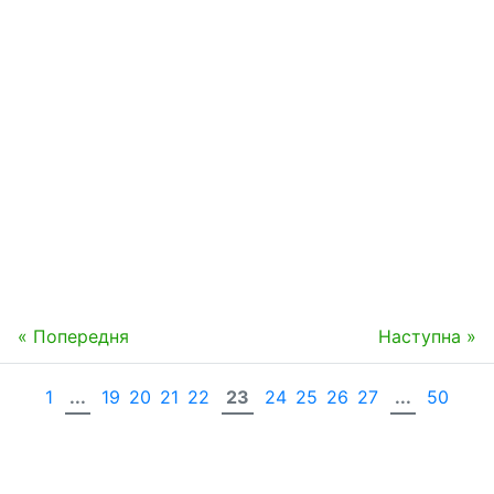
« Попередня
Наступна »
1
...
19
20
21
22
23
24
25
26
27
...
50