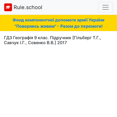
Rule.school
Фонд компонентної допомоги армії України
"Повернись живим" - Разом до перемоги!
ГДЗ Географія 9 клас. Підручник [Гільберг Т.Г.,
Савчук І.Г., Совенко В.В.] 2017